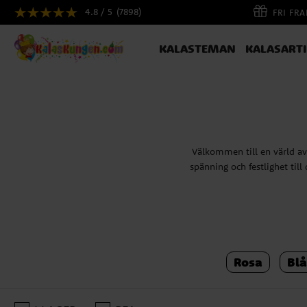
4.8 / 5
(7898)
FRI FR
KALASTEMAN
KALASART
Välkommen till en värld av
spänning och festlighet till
Röda ballonger är symboler 
Rosa
Blå
är några 
Ballongbågar
: Skapa en
eller rosa för en romantis