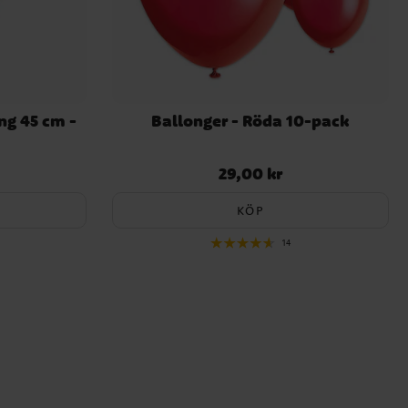
ng 45 cm -
Ballonger - Röda 10-pack
29,00 kr
Pris
:
29,00 kr
KÖP
14