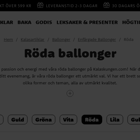
AKT ÖVER 599 KR
LEVERANSTID 2-3 DAGAR
30 DAGARS Ö
IKLAR
BAKA
GODIS
LEKSAKER & PRESENTER
HÖGTI
Hem
Kalasartiklar
Ballonger
Enfärgade Ballonger
Röda
Röda ballonger
 passion och energi med våra röda ballonger på Kalaskungen.com! När du v
 ditt evenemang, är våra röda ballonger ett utmärkt val. Vi har ett brett 
olika former och teman, alla av utmärkt kvalitet.
Dekorera med röda ballonger
för kärlek, passion och energi, och erbjuder en mängd olika inspirerand
Guld
Gröna
Vita
Röda
Lila
Gu
kreativa idéer för att använda röda ballonger för att skapa en pulserande
 passionerad ballongbåge vid ingången eller över festbordet med röda ba
k look.