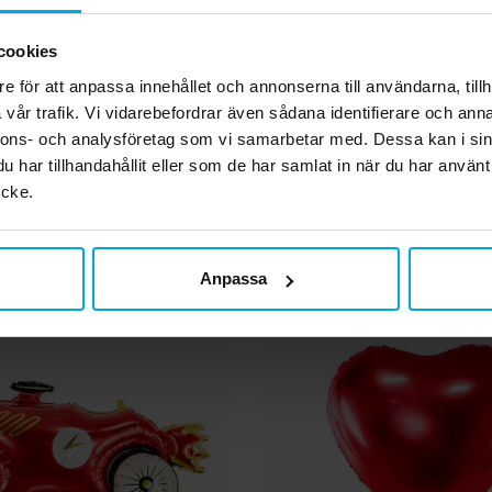
cookies
ngkit till tak - Röd
Cirkus Röd Folieballo
e för att anpassa innehållet och annonserna till användarna, tillh
vår trafik. Vi vidarebefordrar även sådana identifierare och anna
nnons- och analysföretag som vi samarbetar med. Dessa kan i sin
149,00 kr
39,00 kr
Pris
:
149,00 kr
Pris
:
39,00 kr
har tillhandahållit eller som de har samlat in när du har använt
KÖP
GÅ TILL
ycke.
Anpassa