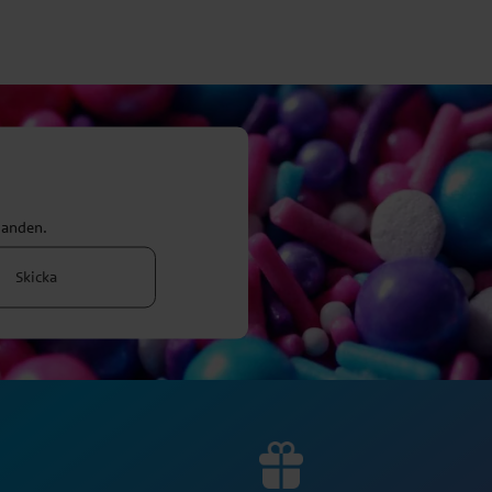
danden.
Skicka