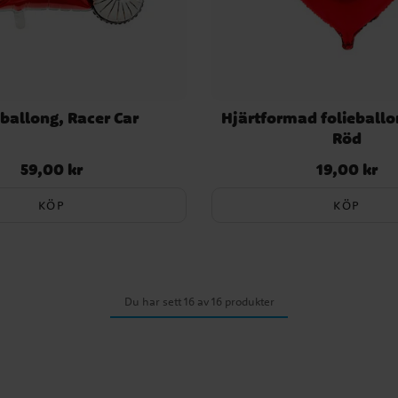
eballong, Racer Car
Hjärtformad folieballo
Röd
59,00 kr
19,00 kr
Pris
:
59,00 kr
Pris
:
19,00 kr
KÖP
KÖP
Du har sett 16 av 16 produkter