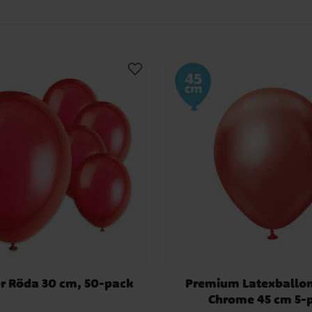
era röda ballonger tillsammans med svart eller guld för att skapa drama
vid stolar.
and våra temaballonger, som Spiderman och brandbilar, för att skapa ett
våra LED-ballonger i rött för att skapa en glödande och magisk atmosfä
ärger att mixa med röda ballong
lande på egen hand, men de kan också skapa enastående kombinationer 
färger. Här är några färgkombinationer som ser fantastiska ut med rött:
 och romantisk kombination som är perfekt för bröllop eller Alla hjärtans 
bination är lyxig och majestätisk, idealisk för eleganta fester eller jubil
tisk och sofistikerad mix som är perfekt för maskeradballer eller temafes
a och kärleksfulla kombination är perfekt för romantiska evenemang elle
ch tänd gnistan på ditt evenemang med våra röda ballonger. Gör ditt nä
minnesvärt med våra pulserande röda ballonger!
r Röda 30 cm, 50-pack
Premium Latexballon
Chrome 45 cm 5-