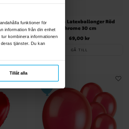
ng 75 cm
Premium Latexballonger Röd
andahålla funktioner för
Chrome 30 cm
n information från din enhet
 tur kombinera informationen
69,00 kr
Pris
:
69,00 kr
 deras tjänster. Du kan
GÅ TILL
Tillåt alla