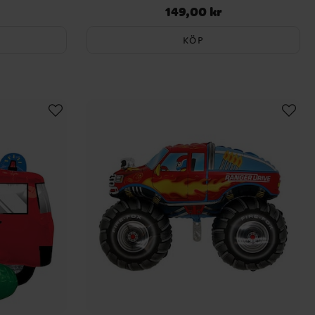
149,00 kr
Pris
:
149,00 kr
KÖP