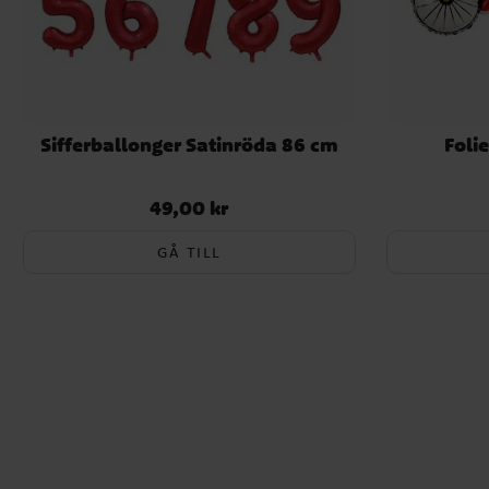
Sifferballonger Satinröda 86 cm
Foli
49,00 kr
Pris
:
49,00 kr
GÅ TILL