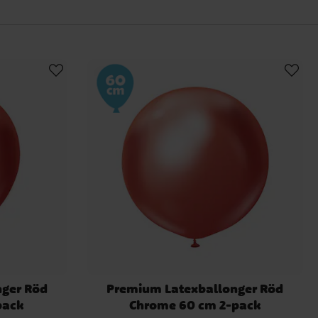
tiska kluster som kan
 spännande och actionfyllt
r på kvällsevenemang.
er
när de paras ihop med andra
dag-fester.
eer.
ter.
r bröllop.
sta evenemang livfullt och
ger Röd
Premium Latexballonger Röd
pack
Chrome 60 cm 2-pack