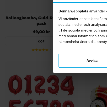
Denna webbplats använder 
Ballongkombo, Guld-Röd-Svart 15-
Ballo
Vi använder enhetsidentifierar
pack
sociala medier och analysera 
till de sociala medier och a
49,00 kr
Pris
:
49,00 kr
med annan information som du 
KÖP
närsomhelst ändra ditt samt
1
Avvisa