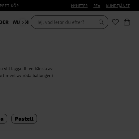
PPET KÖP
NYHETER
REA
KUNDTJÄNST
DER
MASKERAD
HALLOWEEN
ill lägga till en känsla av
sortiment av röda ballonger i
e dekorationsalternativ. Här
la
Pastell
 atmosfär:
llonger blandat med vitt