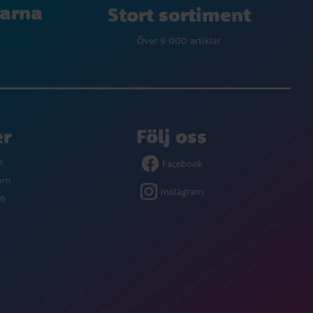
larna
Stort sortiment
Över 9 000 artiklar
er
Följ oss
m
Facebook
com
Instagram
fi