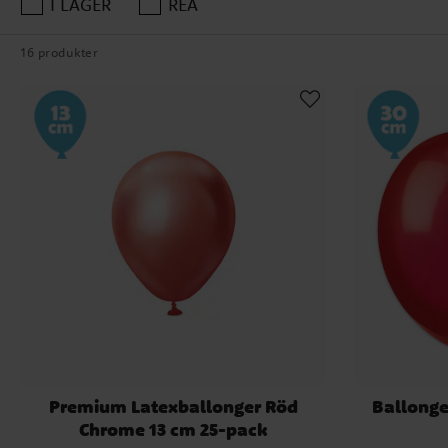
I LAGER
REA
Ballongbuketter
: Grupp
hängas i taket eller fästas 
16 produkter
Temaballonger
: Välj bl
tema för barnkalas.
LED-Ballonger
: Använd 
F
Röda ballonger är iögonfal
Röd och vit
: En klassisk
Röd och guld
: Denna kom
Röd och svart
: En drama
Röd och rosa
: Denna söt
Utforska vårt sortiment o
Premium Latexballonger Röd
Ballonge
Chrome 13 cm 25-pack