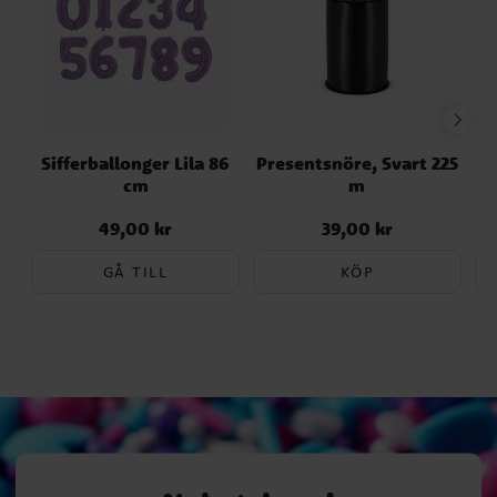
Sifferballonger Lila 86
Presentsnöre, Svart 225
cm
m
C
49,00 kr
39,00 kr
Pris
:
49,00 kr
Pris
:
39,00 kr
GÅ TILL
KÖP