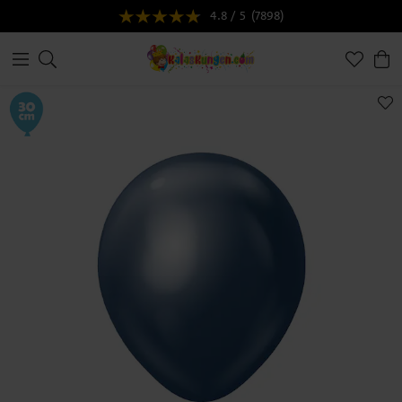
4.8 / 5
(7898)