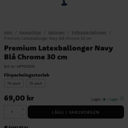
Hem
Kalasartiklar
Ballonger
Enfärgade Ballonger
Premium Latexballonger Navy Blå Chrome 30 cm
Premium Latexballonger Navy
Blå Chrome 30 cm
Art nr:
HP1125015
Förpackningsstorlek
10-pack
25-pack
Pris
:
69,00 kr
69,00 kr
Lager
:
I lager
LÄGG I VARUKORGEN
Frakt 49 kr
🚚