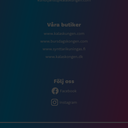
kundtjanst@kalaskungen.com
Våra butiker
www.kalaskungen.com
www.bursdagskongen.com
www.synttarikuningas.fi
www.kalaskongen.dk
Följ oss
Facebook
Instagram