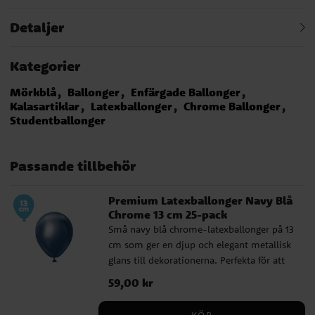
Detaljer
Kategorier
Mörkblå
Ballonger
Enfärgade Ballonger
Kalasartiklar
Latexballonger
Chrome Ballonger
Studentballonger
Passande tillbehör
Premium Latexballonger Navy Blå
Chrome 13 cm 25-pack
Små navy blå chrome-latexballonger på 13
cm som ger en djup och elegant metallisk
glans till dekorationerna. Perfekta för att
skapa subtila, stilrena detaljer i varje
Pris
59,00 kr
:
59,00 kr
arrangemang. Dessa premium
latexballonger är tillverkade av Kalisan i
KÖP