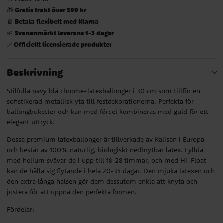
Gratis frakt över 599 kr
🎁
Betala flexibelt med Klarna
📄
Svanenmärkt leverans 1-3 dagar
🌱
Officiellt licensierade produkter
✅
Beskrivning
Stilfulla navy blå chrome-latexballonger i 30 cm som tillför en
sofistikerad metallisk yta till festdekorationerna. Perfekta för
ballongbuketter och kan med fördel kombineras med guld för ett
elegant uttryck.
Dessa premium latexballonger är tillverkade av Kalisan i Europa
och består av 100% naturlig, biologiskt nedbrytbar latex. Fyllda
med helium svävar de i upp till 18-28 timmar, och med Hi-Float
kan de hålla sig flytande i hela 20-35 dagar. Den mjuka latexen och
den extra långa halsen gör dem dessutom enkla att knyta och
justera för att uppnå den perfekta formen.
Fördelar: