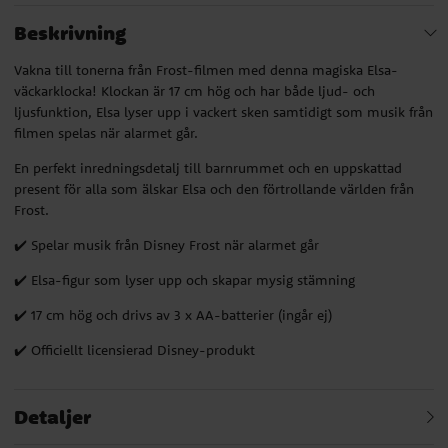
Beskrivning
Vakna till tonerna från Frost-filmen med denna magiska Elsa-
väckarklocka! Klockan är 17 cm hög och har både ljud- och
ljusfunktion, Elsa lyser upp i vackert sken samtidigt som musik från
filmen spelas när alarmet går.
En perfekt inredningsdetalj till barnrummet och en uppskattad
present för alla som älskar Elsa och den förtrollande världen från
Frost.
✔️ Spelar musik från Disney Frost när alarmet går
✔️ Elsa-figur som lyser upp och skapar mysig stämning
✔️ 17 cm hög och drivs av 3 x AA-batterier (ingår ej)
✔️ Officiellt licensierad Disney-produkt
Detaljer