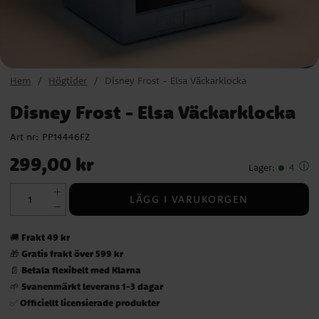
Hem
Högtider
Disney Frost - Elsa Väckarklocka
Disney Frost - Elsa Väckarklocka
Art nr:
PP14446FZ
Pris
:
299,00 kr
299,00 kr
Lager
:
4
LÄGG I VARUKORGEN
Frakt 49 kr
🚚
Gratis frakt över 599 kr
🎁
Betala flexibelt med Klarna
📄
Svanenmärkt leverans 1-3 dagar
🌱
Officiellt licensierade produkter
✅