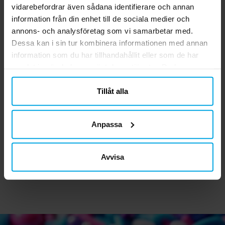
vidarebefordrar även sådana identifierare och annan
information från din enhet till de sociala medier och
annons- och analysföretag som vi samarbetar med.
Dessa kan i sin tur kombinera informationen med annan
information som du har tillhandahållit eller som de har
samlat in när du har använt deras tjänster. Du kan
närsomhelst ändra ditt samtycke.
Tillåt alla
Tårtljus i vitt med
Ballonger - Svarta 10-
A
skimrande glitter siffra
pack
Anpassa
0-9
39,00 kr
29,00 kr
Pris
:
39,00 kr
Pris
:
29,00 kr
Avvisa
GÅ TILL
KÖP