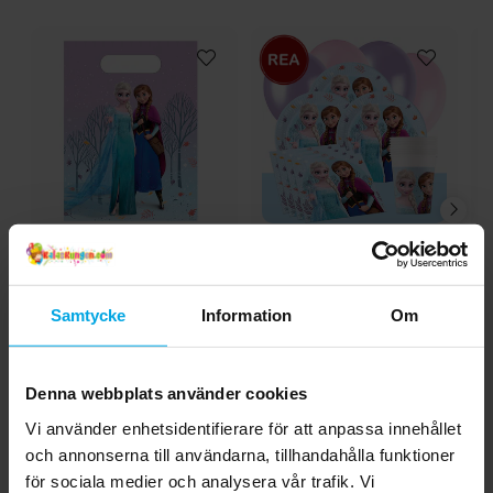
Disney Frost Kalaspåsar
Disney Frost -
Di
6-pack
Kalaspaket 8-24
personer
19,00 kr
189,00 kr
Samtycke
Information
Om
Pris
:
19,00 kr
Nuvarande pris
:
199,00 kr
189,00 kr
Tidigare pris
:
199,00 kr
KÖP
GÅ TILL
Denna webbplats använder cookies
Vi använder enhetsidentifierare för att anpassa innehållet
Andra köpte även
och annonserna till användarna, tillhandahålla funktioner
för sociala medier och analysera vår trafik. Vi