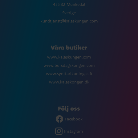
455 32 Munkedal
Sverige
kundtjanst@kalaskungen.com
Våra butiker
www.kalaskungen.com
www.bursdagskongen.com
www.synttarikuningas.fi
www.kalaskongen.dk
Följ oss
Facebook
Instagram