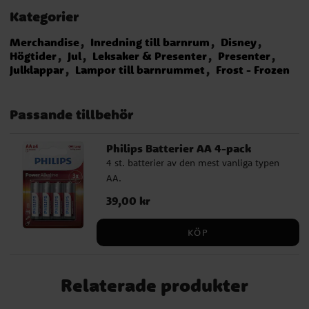
Kategorier
Merchandise
Inredning till barnrum
Disney
Högtider
Jul
Leksaker & Presenter
Presenter
Julklappar
Lampor till barnrummet
Frost - Frozen
Passande tillbehör
Philips Batterier AA 4-pack
4 st. batterier av den mest vanliga typen
AA.
Pris
39,00 kr
:
39,00 kr
KÖP
Relaterade produkter