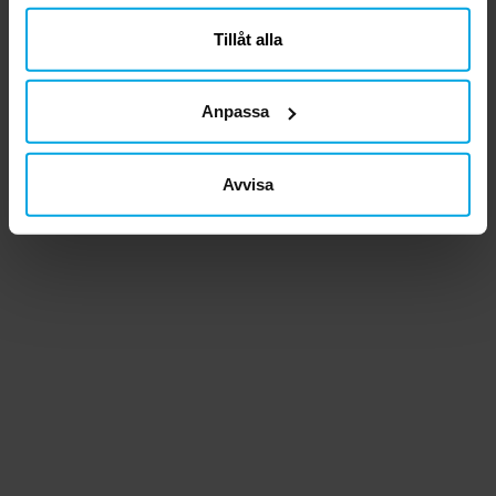
närsomhelst ändra ditt samtycke.
Tillåt alla
Anpassa
Avvisa