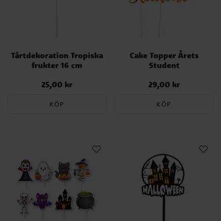
Tårtdekoration Tropiska
Cake Topper Årets
frukter 16 cm
Student
25,00 kr
29,00 kr
Pris
:
25,00 kr
Pris
:
29,00 kr
KÖP
KÖP