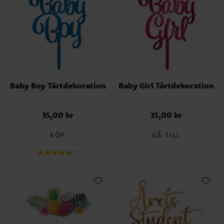
Baby Boy Tårtdekoration
Baby Girl Tårtdekoration
35,00 kr
35,00 kr
Pris
:
35,00 kr
Pris
:
35,00 kr
KÖP
GÅ TILL
1