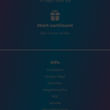
30 dagars öppet köp
Stort sortiment
Över 9 000 artiklar
Info
Kundtjänst
Vanliga frågor
Köpvillkor
Integritetspolicy
REA
Nyheter
Returinformation