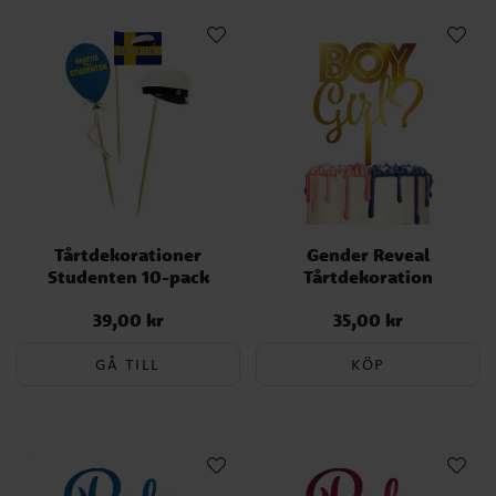
Tårtdekorationer
Gender Reveal
Studenten 10-pack
Tårtdekoration
39,00 kr
35,00 kr
Pris
:
39,00 kr
Pris
:
35,00 kr
GÅ TILL
KÖP