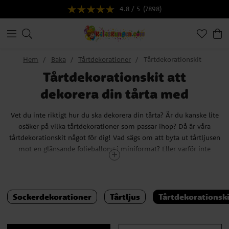
4.8 / 5
(7898)
Hem
Baka
Tårtdekorationer
Tårtdekorationskit
Tårtdekorationskit att
dekorera din tårta med
Vet du inte riktigt hur du ska dekorera din tårta? Är du kanske lite
osäker på vilka tårtdekorationer som passar ihop? Då är våra
tårtdekorationskit något för dig! Vad sägs om att byta ut tårtljusen
mot en glänsande folieballong i miniformat? Eller varför inte
dekorera tårtan till fotbollskalaset med fotbollsmål och spelare?
Tips!
Hittar du inte det du söker till din tårta? Ta en titt på våra
tårtfigurer
och
tårtljus
.
Sockerdekorationer
Tårtljus
Tårtdekorationski