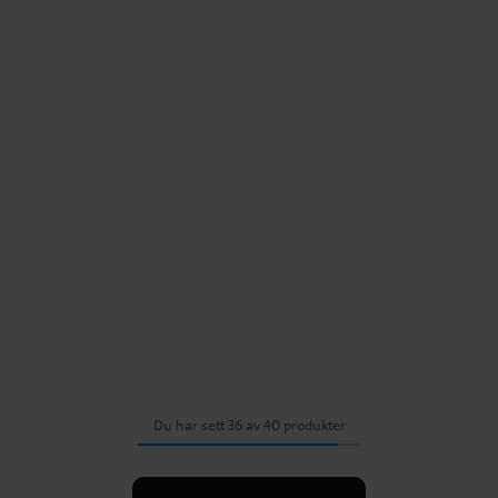
Du har sett 36 av 40 produkter