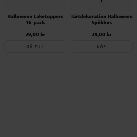
Halloween Caketoppers
Tårtdekoration Halloween
16-pack
Spökhus
29,00 kr
29,00 kr
Pris
:
29,00 kr
Pris
:
29,00 kr
GÅ TILL
KÖP