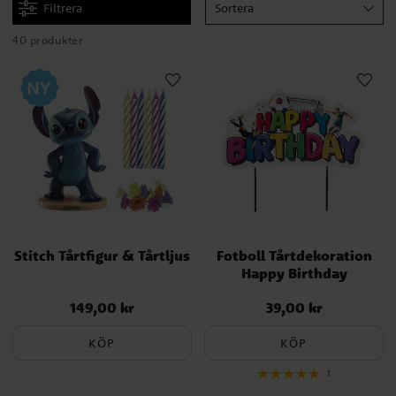
Filtrera
Sortera
40 produkter
Stitch Tårtfigur & Tårtljus
Fotboll Tårtdekoration
Happy Birthday
149,00 kr
39,00 kr
Pris
:
149,00 kr
Pris
:
39,00 kr
KÖP
KÖP
1