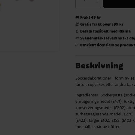
Frakt 49 kr
🚚
Gratis frakt över 599 kr
🎁
Betala flexibelt med Klarna
📄
Svanenmärkt leverans 1-3 da
🌱
Officiellt licensierade produk
✅
Beskrivning
Sockerdekorationer i form av sex
tårtor, cupcakes eller andra ba
Ingredienser: Sockerpasta (socke
emulgeringsmedel (E471), fuktig
konserveringsmedel (E202) arom,
surhetsreglerande medel: E270, 
(E422), färger E102, E155. (E102
innehålla spår av nötter.