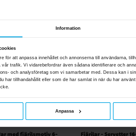
Andra köpte även
Information
cookies
e för att anpassa innehållet och annonserna till användarna, tillh
vår trafik. Vi vidarebefordrar även sådana identifierare och anna
nnons- och analysföretag som vi samarbetar med. Dessa kan i sin
har tillhandahållit eller som de har samlat in när du har använt
ycke.
Anpassa
ar med fjärilsmotiv 6-
Fjärilar - Servetter 1