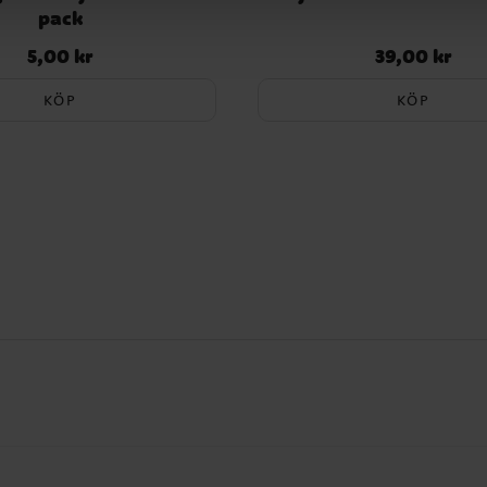
pack
5,00 kr
39,00 kr
Pris
:
5,00 kr
Pris
:
39,00 kr
KÖP
KÖP