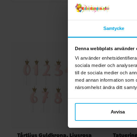
Samtycke
Denna webbplats använder 
Vi använder enhetsidentifierar
sociala medier och analysera 
till de sociala medier och a
med annan information som du 
närsomhelst ändra ditt samt
Avvisa
Tårtljus Guldkrona, Ljusrosa
Tatuering