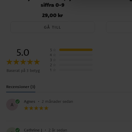
siffra 0-9
29,00 kr
Pris
:
29,00 kr
GÅ TILL
5.0
5
☆
4
☆
3
☆
2
☆
1
☆
Baserat på 3 betyg
Recensioner (3)
Agnes
•
2 månader sedan
A
Cathrine J
•
2 år sedan