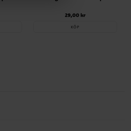
29,00 kr
Pris
:
29,00 kr
KÖP