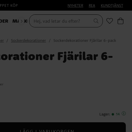
PPET KÖP
NYHETER
REA
KUNDTJÄNST
DER
MASKERAD
ner
Sockerdekorationer
Sockerdekorationer Fjärilar 6-pack
rationer Fjärilar 6-
er
Lager
:
14
LÄGG I VARUKORGEN