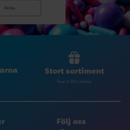
Skicka
larna
Stort sortiment
Över 9 000 artiklar
er
Följ oss