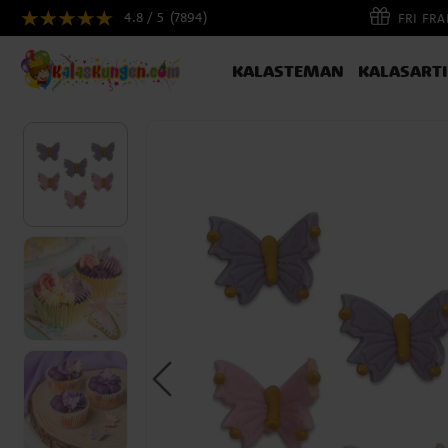
4.8 / 5
(7894)
FRI FR
KALASTEMAN
KALASART