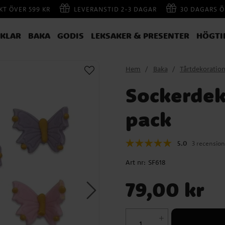
AKT ÖVER 599 KR
LEVERANSTID 2-3 DAGAR
30 DAGARS Ö
IKLAR
BAKA
GODIS
LEKSAKER & PRESENTER
HÖGTI
Hem
Baka
Tårtdekoratio
Sockerdeko
pack
5.0
3 recension
Art nr:
SF618
Pris
:
79,00 kr
79,00 kr