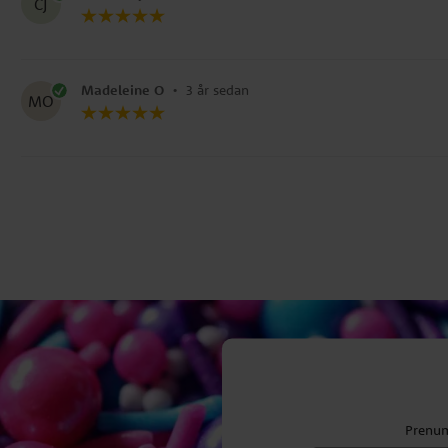
CJ
Madeleine O
•
3 år sedan
MO
Prenum