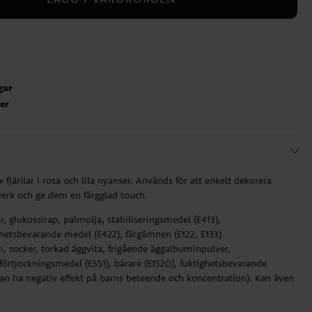
gar
ter
 fjärilar i rosa och lila nyanser. Används för att enkelt dekorera
kverk och ge dem en färgglad touch.
r, glukossirap, palmolja, stabiliseringsmedel (E413),
hetsbevarande medel (E422), färgämnen (E122, E133)
 socker, torkad äggvita, frigående äggalbuminpulver,
förtjockningsmedel (E551), bärare (E1520), fuktighetsbevarande
 kan ha negativ effekt på barns beteende och koncentration). Kan även