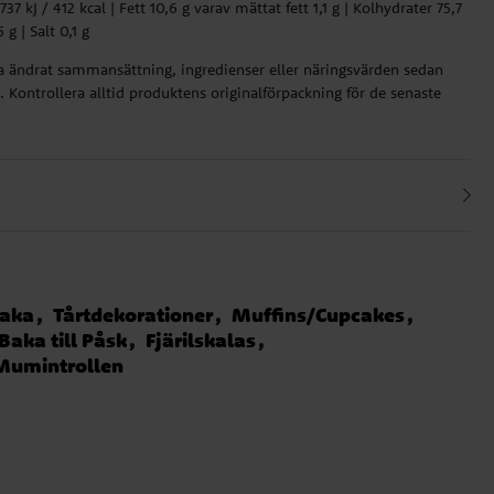
7 kJ / 412 kcal | Fett 10,6 g varav mättat fett 1,1 g | Kolhydrater 75,7
 g | Salt 0,1 g
ha ändrat sammansättning, ingredienser eller näringsvärden sedan
 Kontrollera alltid produktens originalförpackning för de senaste
aka
Tårtdekorationer
Muffins/Cupcakes
Baka till Påsk
Fjärilskalas
Mumintrollen