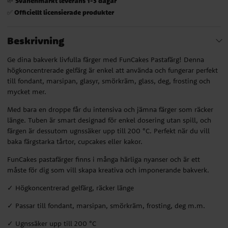
Svanenmärkt leverans 1-3 dagar
🌱
Officiellt licensierade produkter
✅
Beskrivning
Ge dina bakverk livfulla färger med FunCakes Pastafärg! Denna
högkoncentrerade gelfärg är enkel att använda och fungerar perfekt
till fondant, marsipan, glasyr, smörkräm, glass, deg, frosting och
mycket mer.
Med bara en droppe får du intensiva och jämna färger som räcker
länge. Tuben är smart designad för enkel dosering utan spill, och
färgen är dessutom ugnssäker upp till 200 °C. Perfekt när du vill
baka färgstarka tårtor, cupcakes eller kakor.
FunCakes pastafärger finns i många härliga nyanser och är ett
måste för dig som vill skapa kreativa och imponerande bakverk.
✓ Högkoncentrerad gelfärg, räcker länge
✓ Passar till fondant, marsipan, smörkräm, frosting, deg m.m.
✓ Ugnssäker upp till 200 °C