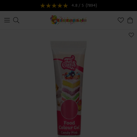
4.8 / 5
(7894)