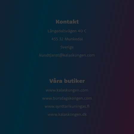
Kontakt
Långedalsvägen 40 C
455 32 Munkedal
Sverige
kundtjanst@kalaskungen.com
Våra butiker
www.kalaskungen.com
www.bursdagskongen.com
www.synttarikuningas.fi
www.kalaskongen.dk