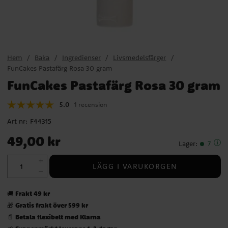
Hem
Baka
Ingredienser
Livsmedelsfärger
FunCakes Pastafärg Rosa 30 gram
FunCakes Pastafärg Rosa 30 gram
5.0
1 recension
Art nr:
F44315
Pris
:
49,00 kr
49,00 kr
Lager
:
7
LÄGG I VARUKORGEN
Frakt 49 kr
🚚
Gratis frakt över 599 kr
🎁
Betala flexibelt med Klarna
📄