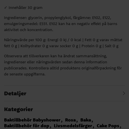
✓ Innehåller 30 gram
Ingredienser: glycerin, propylenglykol, färgämne: E102, E122,
emulgeringsmedel: E551. E102 kan ha en negativ effekt på barns
aktivitet och koncentration.
Näringsvärde per 100 g: Energi 0 kJ / 0 kcal | Fett 0 g varav mättat
fett 0 g | Kolhydrater 0 g varav socker 0 g | Protein 0 g | Salt 0 g
Observera att tillverkaren kan ha ändrat sammansättning,
ingredienser eller näringsvärden sedan denna information
publicerades. Kontrollera alltid produktens originalförpackning för
de senaste uppgifterna.
Detaljer
Kategorier
Baktillbehör Babyshower
Rosa
Baka
Baktillbehör för dop
Livsmedelsfärger
Cake Pops