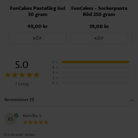
FunCakes Pastafärg Gul
FunCakes - Sockerpasta
T
30 gram
Röd 250 gram
49,00 kr
39,00 kr
Pris
:
49,00 kr
Pris
:
39,00 kr
KÖP
KÖP
5.0
5
☆
4
☆
3
☆
2
☆
1
☆
1 betyg
Recensioner (1)
Kamilla S
KS
6 månader sedan