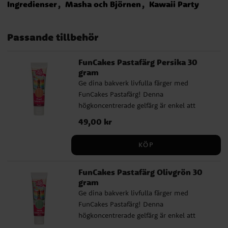
Ingredienser
Masha och Björnen
Kawaii Party
Passande tillbehör
FunCakes Pastafärg Persika 30
gram
Ge dina bakverk livfulla färger med
FunCakes Pastafärg! Denna
högkoncentrerade gelfärg är enkel att
använda och fungerar perfekt till fondant,
Pris
49,00 kr
:
49,00 kr
marsipan, glasyr, smörkräm, glass, deg,
frosting och mycket mer. Med bara en
KÖP
droppe får du intensiva och jämna färger
som räcker länge. Tuben är smart designad
FunCakes Pastafärg Olivgrön 30
för enkel dosering utan spill, och färgen är
gram
dessutom ugnssäker upp till 200 °C.
Ge dina bakverk livfulla färger med
Perfekt när du vill baka färgstarka tårtor,
FunCakes Pastafärg! Denna
cupcakes eller kakor. FunCakes pastafärger
högkoncentrerade gelfärg är enkel att
finns i många härliga nyanser och är ett
använda och fungerar perfekt till fondant,