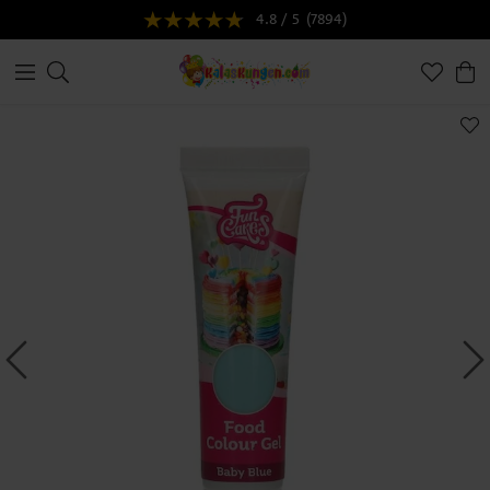
4.8 / 5
(7894)