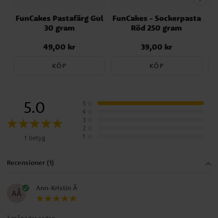
FunCakes Pastafärg Gul
FunCakes - Sockerpasta
T
30 gram
Röd 250 gram
49,00 kr
39,00 kr
Pris
:
49,00 kr
Pris
:
39,00 kr
KÖP
KÖP
5.0
5
☆
4
☆
3
☆
2
☆
1
☆
1 betyg
Recensioner (1)
Ann-Kristin Å
AÅ
3 månader sedan