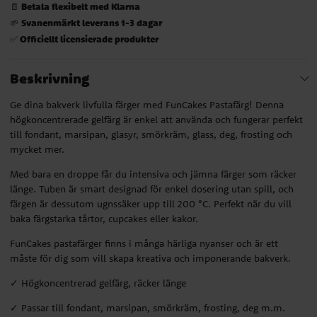
Betala flexibelt med Klarna
📄
Svanenmärkt leverans 1-3 dagar
🌱
Officiellt licensierade produkter
✅
Beskrivning
Ge dina bakverk livfulla färger med FunCakes Pastafärg! Denna
högkoncentrerade gelfärg är enkel att använda och fungerar perfekt
till fondant, marsipan, glasyr, smörkräm, glass, deg, frosting och
mycket mer.
Med bara en droppe får du intensiva och jämna färger som räcker
länge. Tuben är smart designad för enkel dosering utan spill, och
färgen är dessutom ugnssäker upp till 200 °C. Perfekt när du vill
baka färgstarka tårtor, cupcakes eller kakor.
FunCakes pastafärger finns i många härliga nyanser och är ett
måste för dig som vill skapa kreativa och imponerande bakverk.
✓ Högkoncentrerad gelfärg, räcker länge
✓ Passar till fondant, marsipan, smörkräm, frosting, deg m.m.