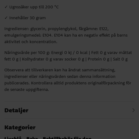
✓ Ugnssäker upp till 200 °C
✓ Innehåller 30 gram
Ingredienser: glycerin, propylenglykol, färgämne: E122,
emulgeringsmedel: E104. E104 kan ha en negativ effekt på barns
aktivitet och koncentration.
Näringsvärde per 100 g: Energi 0 kJ / 0 kcal | Fett 0 g varav mättat
fett 0 g | Kolhydrater 0 g varav socker 0 g | Protein 0 g | Salt 0 g
Observera att tillverkaren kan ha ändrat sammansättning,
ingredienser eller näringsvärden sedan denna information
publicerades. Kontrollera alltid produktens originalförpackning för
de senaste uppgifterna.
Detaljer
Kategorier
Ljusblå
Baka
Baktillbehör för dop