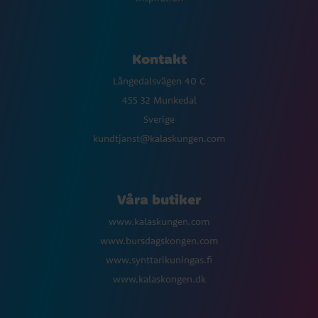
Kontakt
Långedalsvägen 40 C
455 32 Munkedal
Sverige
kundtjanst@kalaskungen.com
Våra butiker
www.kalaskungen.com
www.bursdagskongen.com
www.synttarikuningas.fi
www.kalaskongen.dk