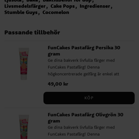
Livsmedelsfärger
Cake Pops
Ingredienser
Stumble Guys
Cocomelon
Passande tillbehör
FunCakes Pastafärg Persika 30
gram
Ge dina bakverk livfulla färger med
FunCakes Pastafärg! Denna
högkoncentrerade gelfärg är enkel att
använda och fungerar perfekt till fondant,
Pris
49,00 kr
:
49,00 kr
marsipan, glasyr, smörkräm, glass, deg,
frosting och mycket mer. Med bara en
KÖP
droppe får du intensiva och jämna färger
som räcker länge. Tuben är smart designad
FunCakes Pastafärg Olivgrön 30
för enkel dosering utan spill, och färgen är
gram
dessutom ugnssäker upp till 200 °C.
Ge dina bakverk livfulla färger med
Perfekt när du vill baka färgstarka tårtor,
FunCakes Pastafärg! Denna
cupcakes eller kakor. FunCakes pastafärger