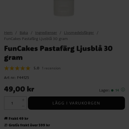
Hem
Baka
Ingredienser
Livsmedelsfärger
FunCakes Pastafärg Ljusblå 30 gram
FunCakes Pastafärg Ljusblå 30
gram
5.0
1 recension
Art nr:
F44125
Pris
:
49,00 kr
49,00 kr
Lager
:
14
LÄGG I VARUKORGEN
Frakt 49 kr
🚚
Gratis frakt över 599 kr
🎁