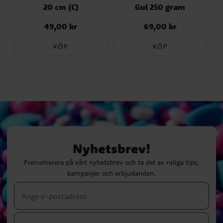
20 cm (C)
Gul 250 gram
49,00 kr
69,00 kr
Pris
:
49,00 kr
Pris
:
69,00 kr
KÖP
KÖP
Nyhetsbrev!
Prenumerera på vårt nyhetsbrev och ta del av roliga tips,
kampanjer och erbjudanden.