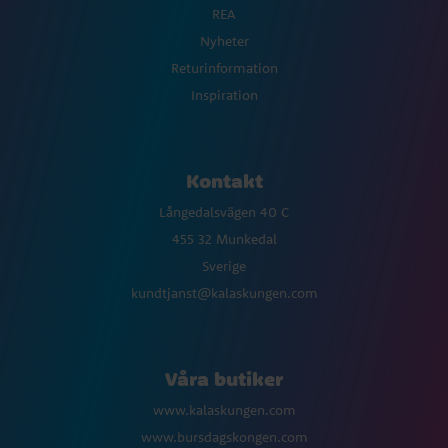
REA
Nyheter
Returinformation
Inspiration
Kontakt
Långedalsvägen 40 C
455 32 Munkedal
Sverige
kundtjanst@kalaskungen.com
Våra butiker
www.kalaskungen.com
www.bursdagskongen.com