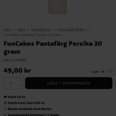
Hem
Baka
Ingredienser
Livsmedelsfärger
FunCakes Pastafärg Persika 30 gram
FunCakes Pastafärg Persika 30
gram
Art nr:
F44165
Pris
:
49,00 kr
49,00 kr
Lager
:
7
LÄGG I VARUKORGEN
Frakt 49 kr
🚚
Gratis frakt över 599 kr
🎁
Betala flexibelt med Klarna
📄
Svanenmärkt leverans 1-3 dagar
🌱