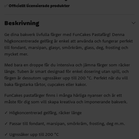
Officiellt licensierade produkter
✅
Beskrivning
Ge dina bakverk livfulla färger med FunCakes Pastafärg! Denna
högkoncentrerade gelfärg är enkel att använda och fungerar perfekt
till fondant, marsipan, glasyr, smörkräm, glass, deg, frosting och
mycket mer.
Med bara en droppe får du intensiva och jämna färger som räcker
länge. Tuben är smart designad för enkel dosering utan spill, och
färgen är dessutom ugnssäker upp till 200 °C. Perfekt när du vill
baka färgstarka tårtor, cupcakes eller kakor.
FunCakes pastafärger finns i många härliga nyanser och är ett
måste för dig som vill skapa kreativa och imponerande bakverk.
✓ Högkoncentrerad gelfärg, räcker länge
✓ Passar till fondant, marsipan, smörkräm, frosting, deg m.m.
✓ Ugnssäker upp till 200 °C