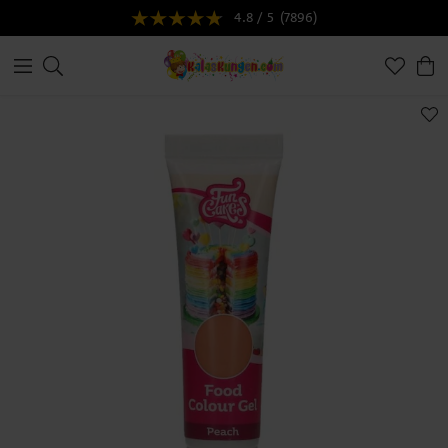
4.8 / 5
(7896)