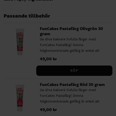
Passande tillbehör
FunCakes Pastafärg Olivgrön 30
gram
Ge dina bakverk livfulla färger med
FunCakes Pastafärg! Denna
högkoncentrerade gelfärg är enkel att
använda och fungerar perfekt till fondant,
Pris
49,00 kr
:
49,00 kr
marsipan, glasyr, smörkräm, glass, deg,
frosting och mycket mer. Med bara en
KÖP
droppe får du intensiva och jämna färger
som räcker länge. Tuben är smart designad
FunCakes Pastafärg Röd 30 gram
för enkel dosering utan spill, och färgen är
Ge dina bakverk livfulla färger med
dessutom ugnssäker upp till 200 °C.
FunCakes Pastafärg! Denna
Perfekt när du vill baka färgstarka tårtor,
högkoncentrerade gelfärg är enkel att
cupcakes eller kakor. FunCakes pastafärger
använda och fungerar perfekt till fondant,
finns i många härliga nyanser och är ett
Pris
49,00 kr
:
49,00 kr
marsipan, glasyr, smörkräm, glass, deg,
måste för dig som vill skapa kreativa och