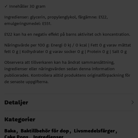
✓ Innehåller 30 gram
Ingredienser: glycerin, propylenglykol, färgämne: E122,
emulgeringsmedel: E551.
E122 kan ha en negativ effekt på barns aktivitet och koncentration.
Näringsvärde per 100 g: Energi 0 kJ / 0 kcal | Fett 0 g varav mättat
fett 0 g | Kolhydrater 0 g varav socker 0 g | Protein 0 g | Salt 0 g
Observera att tillverkaren kan ha ändrat sammansättning,
ingredienser eller näringsvärden sedan denna information
publicerades. Kontrollera alltid produktens originalförpackning för
de senaste uppgifterna.
Detaljer
Kategorier
Baka
Baktillbehör för dop
Livsmedelsfärger
Cake Pops
Ingredienser