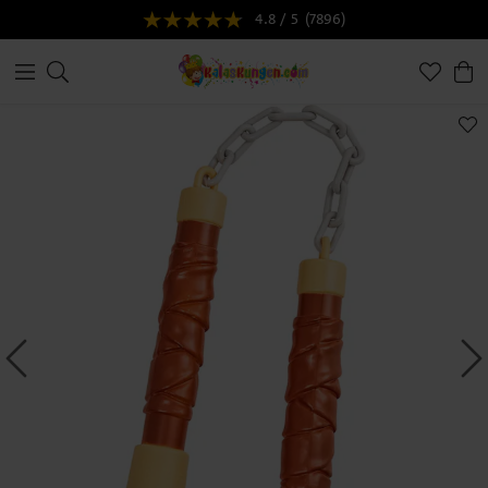
4.8 / 5
(7896)