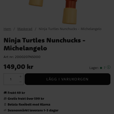
Hem
Maskerad
Ninja Turtles Nunchucks - Michelangelo
Ninja Turtles Nunchucks -
Michelangelo
Art nr:
2000207NS000
Pris
:
149,00 kr
149,00 kr
Lager
:
7
LÄGG I VARUKORGEN
Frakt 49 kr
🚚
Gratis frakt över 599 kr
🎁
Betala flexibelt med Klarna
📄
Svanenmärkt leverans 1-3 dagar
🌱