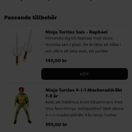
Passande tillbehör
Ninja Turtles Sais - Raphael
Förvandla dig till Raphael med dessa
ikoniska sais i plast. De är lätta att hålla i
och säkra att leka med, ett perfekt
komplement till din Turtles-utklädnad. ✔️
Pris
149,00 kr
:
149,00 kr
Innehåller två sais i plast ✔️ Med målade
detaljer och realistiskt utseende ✔️
KÖP
Rekommenderas från 3 år ✔️ Officiellt
licensierad produkt
Ninja Turtles 4-i-1 Maskeraddräkt
7-8 år
Redo att bekämpa brott tillsammans med
dina favoritninja-sköldpaddor? Med denna
4-i-1-maskeraddräkt från Ninja Turtles
kan barnet välja att vara Leonardo,
Pris
399,00 kr
:
399,00 kr
Donatello, Raphael eller Michelangelo.