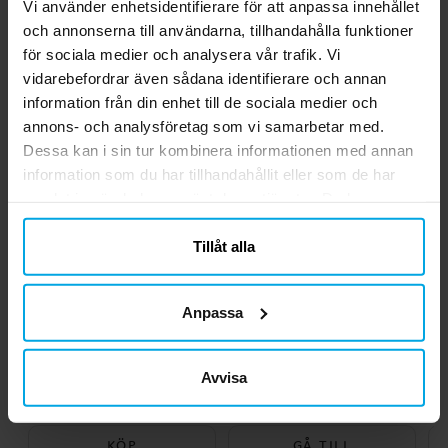
Vi använder enhetsidentifierare för att anpassa innehållet
GÅ TILL
GÅ TILL
och annonserna till användarna, tillhandahålla funktioner
för sociala medier och analysera vår trafik. Vi
Andra köpte även
vidarebefordrar även sådana identifierare och annan
information från din enhet till de sociala medier och
annons- och analysföretag som vi samarbetar med.
Dessa kan i sin tur kombinera informationen med annan
information som du har tillhandahållit eller som de har
samlat in när du har använt deras tjänster. Du kan
närsomhelst ändra ditt samtycke.
Tillåt alla
Anpassa
Ninja Turtles Sais -
Brandman T-shirt
Raphael
Barnstorlek 3-6 år
M
Avvisa
149,00 kr
279,00 kr
Pris
:
149,00 kr
Pris
:
279,00 kr
KÖP
GÅ TILL