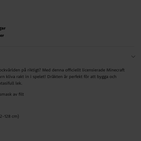
gar
ter
lockvärlden på riktigt? Med denna officiellt licensierade Minecraft
n kliva rakt in i spelet! Dräkten är perfekt för att bygga och
tasifull lek.
smask av filt
122-128 cm)