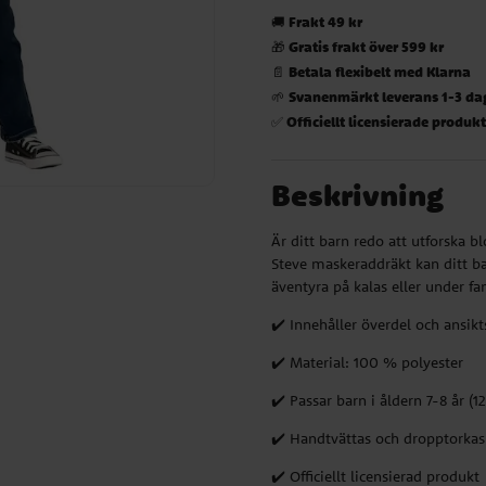
Frakt 49 kr
🚚
Gratis frakt över 599 kr
🎁
Betala flexibelt med Klarna
📄
Svanenmärkt leverans 1-3 da
🌱
Officiellt licensierade produk
✅
Beskrivning
Är ditt barn redo att utforska b
Steve maskeraddräkt kan ditt bar
äventyra på kalas eller under fan
✔️ Innehåller överdel och ansikt
✔️ Material: 100 % polyester
✔️ Passar barn i åldern 7-8 år (
✔️ Handtvättas och dropptorkas
✔️ Officiellt licensierad produkt