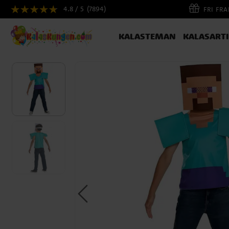
4.8 / 5
(7894)
FRI FR
KALASTEMAN
KALASART