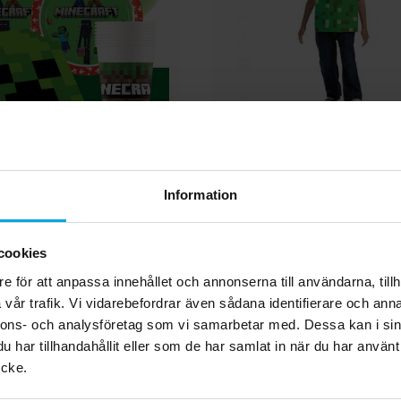
ft - Kalaspaket 8-24
Minecraft Creeper B
personer
Maskeraddräkt 7-8
Information
9,00 kr
229,00 kr
pris
:
189,00 kr
Tidigare pris
:
Pris
:
229,00 kr
199,00 kr
199,00 kr
KÖP
GÅ TILL
cookies
e för att anpassa innehållet och annonserna till användarna, tillh
vår trafik. Vi vidarebefordrar även sådana identifierare och anna
Andra köpte även
nnons- och analysföretag som vi samarbetar med. Dessa kan i sin
har tillhandahållit eller som de har samlat in när du har använt
ycke.