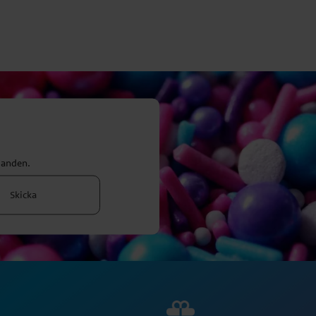
danden.
Skicka