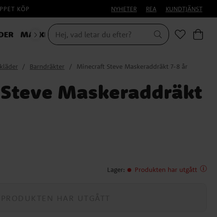
PPET KÖP
NYHETER
REA
KUNDTJÄNST
DER
MASKERAD
kläder
Barndräkter
Minecraft Steve Maskeraddräkt 7-8 år
 Steve Maskeraddräkt
Lager
:
Produkten har utgått
PRODUKTEN HAR UTGÅTT