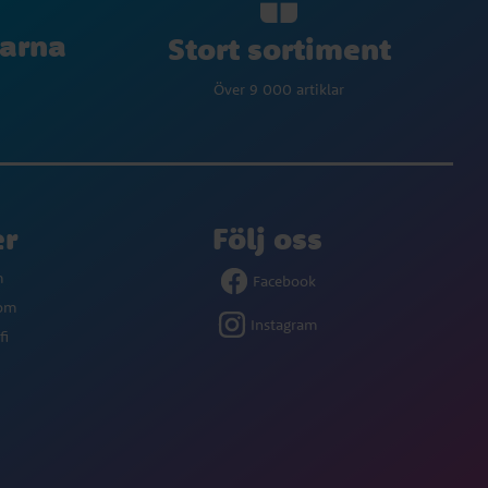
larna
Stort sortiment
Över 9 000 artiklar
er
Följ oss
m
Facebook
com
Instagram
fi