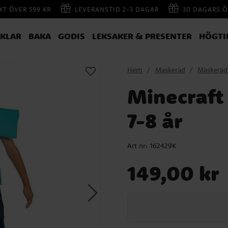
AKT ÖVER 599 KR
LEVERANSTID 2-3 DAGAR
30 DAGARS Ö
IKLAR
BAKA
GODIS
LEKSAKER & PRESENTER
HÖGTI
Hem
Maskerad
Maskerad
Minecraft
7-8 år
Art nr:
162429K
Pris
:
149,00 kr
149,00 kr