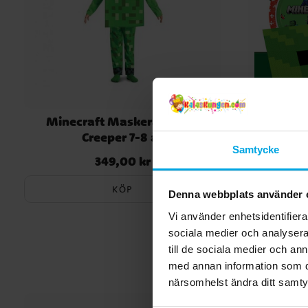
Minecraft Maskeraddräkt
Minecra
Creeper 7-8 år
Samtycke
349,00 kr
18
Pris
:
349,00 kr
Nuvarande 
KÖP
Denna webbplats använder 
Vi använder enhetsidentifierar
sociala medier och analysera 
till de sociala medier och a
med annan information som du 
närsomhelst ändra ditt samt