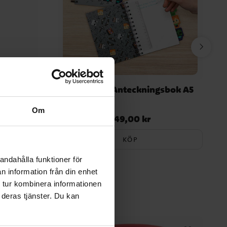
asic
Minecraft Anteckningsbok A5
 år
Om
149,00 kr
Pris
:
149,00 kr
KÖP
andahålla funktioner för
n information från din enhet
 tur kombinera informationen
 deras tjänster. Du kan