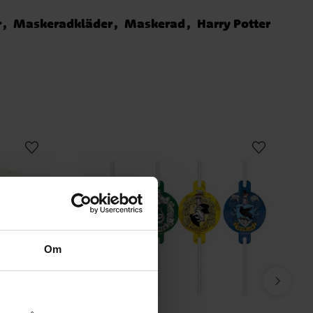
r
Maskeradkläder
Maskerad
Harry Potter
Om