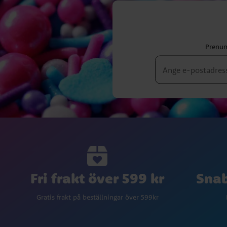
Prenum
Fri frakt över 599 kr
Snab
Gratis frakt på beställningar över 599kr