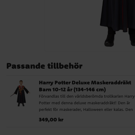
Passande tillbehör
Harry Potter Deluxe Maskeraddräkt
Barn 10-12 år (134-146 cm)
Förvandlas till den världsberömda trollkarlen Harry
Potter med denna deluxe maskeraddräkt! Den är
perfekt för maskerader, Halloween eller kalas. Den
erbjuder allt en liten trollkarl behöver. Dräkten är
Pris
:
349,00 kr
349,00 kr
designad för att passa barn i åldern 10-12 år och är
både bekväm och detaljerad, vilket gör den idealisk