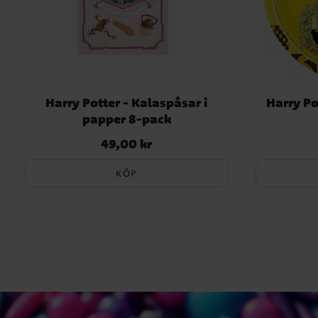
Harry Potter - Kalaspåsar i
Harry Po
papper 8-pack
49,00 kr
Pris
:
49,00 kr
KÖP