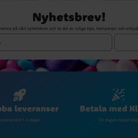
Nyhetsbrev!
erera på vårt nyhetsbrev och ta del av roliga tips, kampanjer och erbju
Betala med K
ba leveranser
30 dagars öppet köp
Leveranstid 1-3 dagar