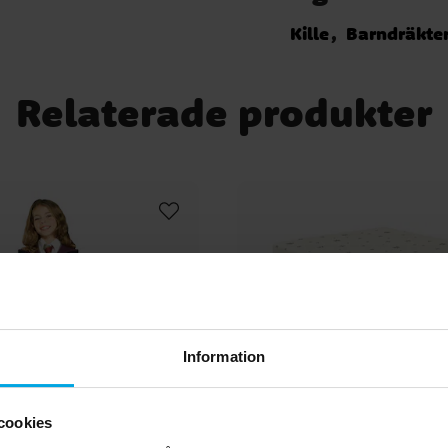
Kille
Barndräkte
Relaterade produkter
Information
cookies