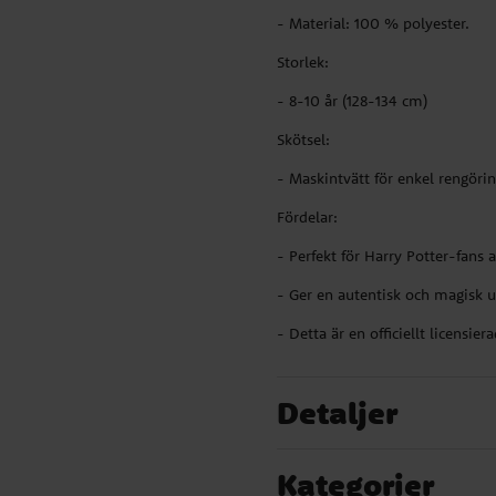
iska
- Material: 100 % polyester.
ra
tet,
Storlek:
00
- 8-10 år (128-134 cm)
l: -
för
Skötsel:
- Maskintvätt för enkel rengörin
rn.
Fördelar:
- Perfekt för Harry Potter-fans 
- Ger en autentisk och magisk u
- Detta är en officiellt licensier
Detaljer
Kategorier