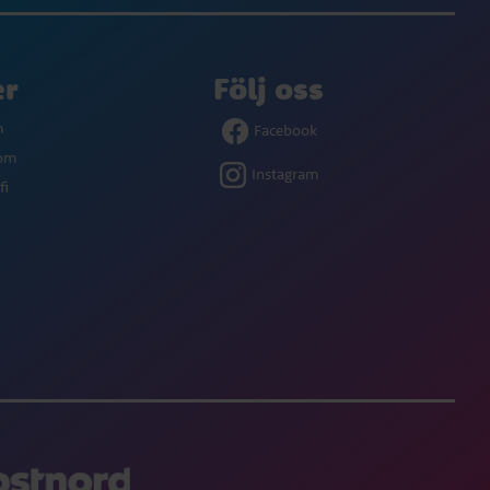
er
Följ oss
m
Facebook
com
Instagram
fi