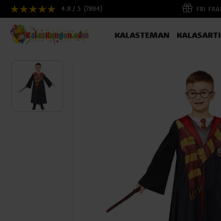
4.8 / 5
(7894)
FRI FR
KALASTEMAN
KALASART