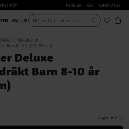
PPET KÖP
NYHETER
REA
KUNDTJÄNST
DER
MASKERAD
kläder
Barndräkter
äkt Barn 8-10 år (128-134 cm)
ter Deluxe
räkt Barn 8-10 år
m)
Lager
:
2