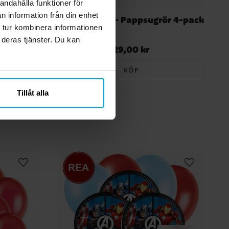
andahålla funktioner för
n information från din enhet
137 x 213
Harry Potter - Pappsugrör 4-pack
 tur kombinera informationen
 deras tjänster. Du kan
29,00 kr
Pris
:
29,00 kr
KÖP
Tillåt alla