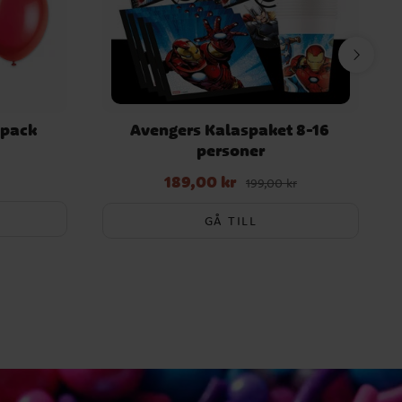
-pack
Avengers Kalaspaket 8-16
personer
189,00 kr
Nuvarande pris
:
189,00 kr
Tidigare pris
:
199,00 kr
199,00 kr
GÅ TILL