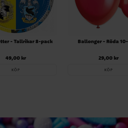
tter - Tallrikar 8-pack
Ballonger - Röda 10
49,00 kr
29,00 kr
Pris
:
49,00 kr
Pris
:
29,00 kr
KÖP
KÖP