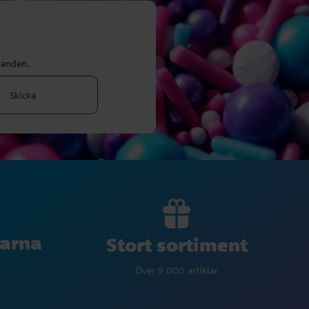
danden.
Skicka
larna
Stort sortiment
Över 9 000 artiklar