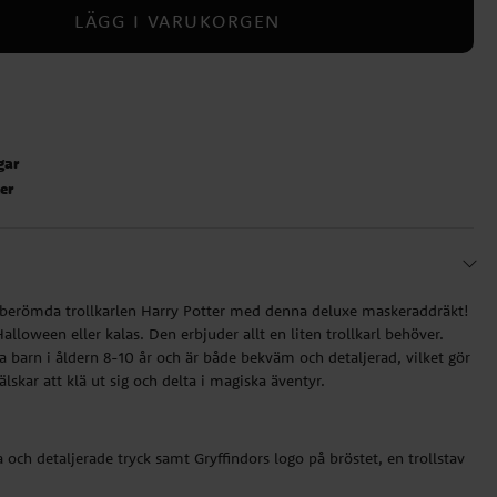
LÄGG I VARUKORGEN
gar
ter
en berömda trollkarlen Harry Potter med denna deluxe maskeraddräkt!
alloween eller kalas. Den erbjuder allt en liten trollkarl behöver.
a barn i åldern 8-10 år och är både bekväm och detaljerad, vilket gör
lskar att klä ut sig och delta i magiska äventyr.
 och detaljerade tryck samt Gryffindors logo på bröstet, en trollstav