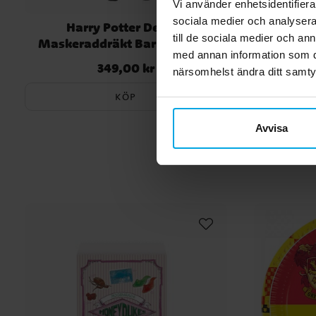
Vi använder enhetsidentifierar
sociala medier och analysera 
Harry Potter Deluxe
Harry Po
till de sociala medier och a
Maskeraddräkt Barn 10-12 år
Masker
med annan information som du 
(134-146 cm)
349,00 kr
Pris
:
349,00 kr
närsomhelst ändra ditt samt
KÖP
Avvisa