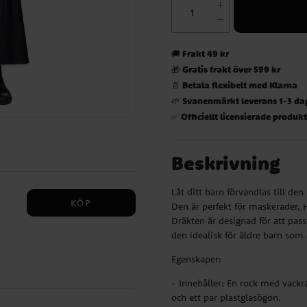
Frakt 49 kr
🚚
Gratis frakt över 599 kr
🎁
Betala flexibelt med Klarna
📄
Svanenmärkt leverans 1-3 da
🌱
Officiellt licensierade produk
✅
Beskrivning
Låt ditt barn förvandlas till d
KÖP
Den är perfekt för maskerader, H
Dräkten är designad för att pass
den idealisk för äldre barn som ä
Egenskaper:
- Innehåller: En rock med vackra
 för
och ett par plastglasögon.