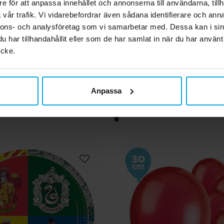
e för att anpassa innehållet och annonserna till användarna, tillh
vår trafik. Vi vidarebefordrar även sådana identifierare och anna
tter Hermione Granger
Harry Potter - Bordsduk 
nnons- och analysföretag som vi samarbetar med. Dessa kan i sin
addräkt Barn 3-6 år
cm
har tillhandahållit eller som de har samlat in när du har använt
349,00 kr
59,00 kr
Pris
:
349,00 kr
Pris
:
59,00 kr
ycke.
GÅ TILL
KÖP
Anpassa
Andra köpte även