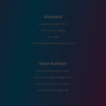
Kontakt
Långedalsvägen 40 C
455 32 Munkedal
Sverige
kundtjanst@kalaskungen.com
Våra butiker
www.kalaskungen.com
www.bursdagskongen.com
www.synttarikuningas.fi
www.kalaskongen.dk