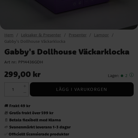
Hem
Leksaker & Presenter
Presenter
Lampor
Gabby's Dollhouse Väckarklocka
Gabby's Dollhouse Väckarklocka
Art nr:
PP14436GDH
Pris
:
299,00 kr
299,00 kr
Lager
:
2
LÄGG I VARUKORGEN
Frakt 49 kr
🚚
Gratis frakt över 599 kr
🎁
Betala flexibelt med Klarna
📄
Svanenmärkt leverans 1-3 dagar
🌱
Officiellt licensierade produkter
✅