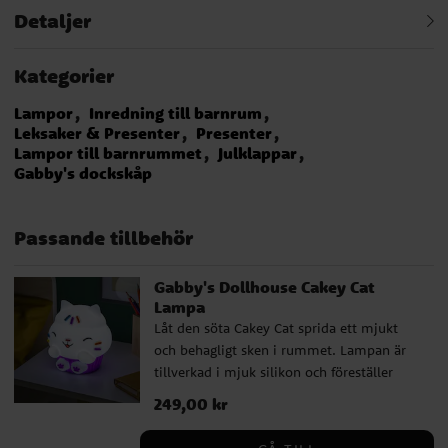
Detaljer
Kategorier
Lampor
Inredning till barnrum
Leksaker & Presenter
Presenter
Lampor till barnrummet
Julklappar
Gabby's dockskåp
Passande tillbehör
Gabby's Dollhouse Cakey Cat
Lampa
Låt den söta Cakey Cat sprida ett mjukt
och behagligt sken i rummet. Lampan är
tillverkad i mjuk silikon och föreställer
Cakey Cat i sin klassiska pose. Den har tre
Pris
249,00 kr
:
249,00 kr
ljuslägen som enkelt ändras genom att
trycka på huvudet, och en inbyggd timer