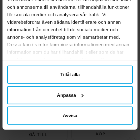
och annonserna till användarna, tillhandahålla funktioner
för sociala medier och analysera vår trafik. Vi
Andra köpte även
vidarebefordrar även sådana identifierare och annan
information från din enhet till de sociala medier och
annons- och analysföretag som vi samarbetar med.
Dessa kan i sin tur kombinera informationen med annan
information som du har tillhandahållit eller som de har
samlat in när du har använt deras tjänster. Du kan
närsomhelst ändra ditt samtycke.
Tillåt alla
Anpassa
Stitch & Angel
Spidey Cake Toppers 16-
Gr
Kalaspaket 8-16
pack
personer
Avvisa
189,00 kr
49,00 kr
Nuvarande pris
:
Pris
:
49,00 kr
199,00 kr
189,00 kr
Tidigare pris
:
199,00 kr
KÖP
GÅ TILL