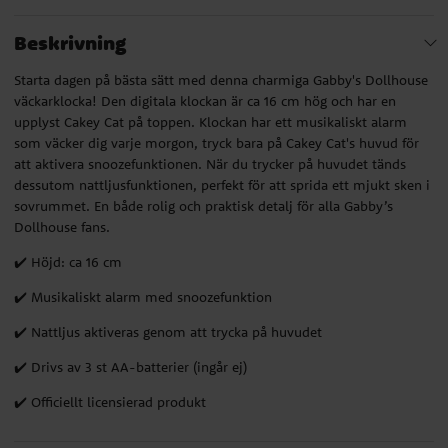
Beskrivning
Starta dagen på bästa sätt med denna charmiga Gabby's Dollhouse
väckarklocka! Den digitala klockan är ca 16 cm hög och har en
upplyst Cakey Cat på toppen. Klockan har ett musikaliskt alarm
som väcker dig varje morgon, tryck bara på Cakey Cat's huvud för
att aktivera snoozefunktionen. När du trycker på huvudet tänds
dessutom nattljusfunktionen, perfekt för att sprida ett mjukt sken i
sovrummet. En både rolig och praktisk detalj för alla Gabby’s
Dollhouse fans.
✔️ Höjd: ca 16 cm
✔️ Musikaliskt alarm med snoozefunktion
✔️ Nattljus aktiveras genom att trycka på huvudet
✔️ Drivs av 3 st AA-batterier (ingår ej)
✔️ Officiellt licensierad produkt