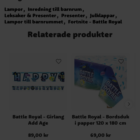
Lampor
Inredning till barnrum
Leksaker & Presenter
Presenter
Julklappar
Lampor till barnrummet
Fortnite - Battle Royal
Relaterade produkter
Battle Royal - Girlang
Battle Royal - Bordsduk
Add Age
i papper 120 x 180 cm
89,00 kr
69,00 kr
Pris
:
89,00 kr
Pris
:
69,00 kr