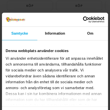
KÖP
KÖP
Andra köpte även
Samtycke
Information
Om
Denna webbplats använder cookies
Vi använder enhetsidentifierare för att anpassa innehållet
och annonserna till användarna, tillhandahålla funktioner
för sociala medier och analysera vår trafik. Vi
vidarebefordrar även sådana identifierare och annan
information från din enhet till de sociala medier och
annons- och analysföretag som vi samarbetar med.
Pokémon -
Nattlampa - Kameleont
G
Suddgummin 4-pack
Dessa kan i sin tur kombinera informationen med annan
information som du har tillhandahållit eller som de har
39,00 kr
269,00 kr
Pris
:
39,00 kr
Pris
:
269,00 kr
samlat in när du har använt deras tjänster. Du kan