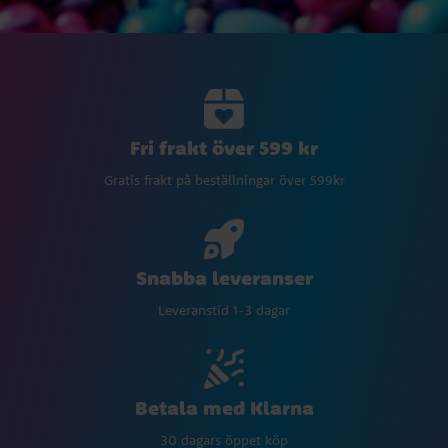
Fri frakt över 599 kr
Gratis frakt på beställningar över 599kr
Snabba leveranser
Leveranstid 1-3 dagar
Betala med Klarna
30 dagars öppet köp