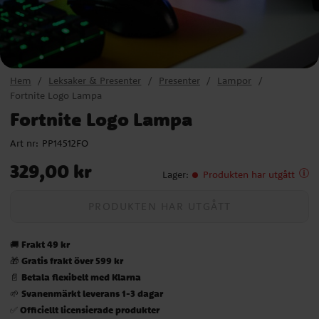
Hem
Leksaker & Presenter
Presenter
Lampor
Fortnite Logo Lampa
Fortnite Logo Lampa
Art nr:
PP14512FO
Pris
:
329,00 kr
329,00 kr
Lager
:
Produkten har utgått
PRODUKTEN HAR UTGÅTT
Frakt 49 kr
🚚
Gratis frakt över 599 kr
🎁
Betala flexibelt med Klarna
📄
Svanenmärkt leverans 1-3 dagar
🌱
Officiellt licensierade produkter
✅