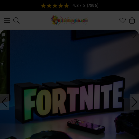
4.8 / 5
(7896)