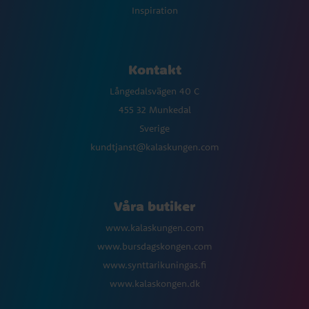
Inspiration
Kontakt
Långedalsvägen 40 C
455 32 Munkedal
Sverige
kundtjanst@kalaskungen.com
Våra butiker
www.kalaskungen.com
www.bursdagskongen.com
www.synttarikuningas.fi
www.kalaskongen.dk