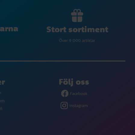
larna
Stort sortiment
Över 9 000 artiklar
er
Följ oss
m
Facebook
com
Instagram
fi