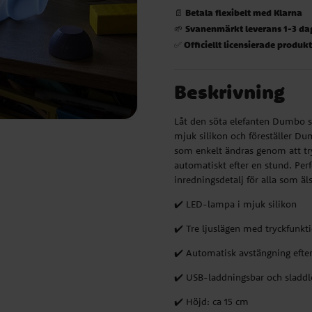
Betala flexibelt med Klarna
📄
Svanenmärkt leverans 1-3 da
🌱
Officiellt licensierade produk
✅
Beskrivning
Låt den söta elefanten Dumbo sp
mjuk silikon och föreställer Du
som enkelt ändras genom att tr
automatiskt efter en stund. Per
inredningsdetalj för alla som 
✔️ LED-lampa i mjuk silikon
✔️ Tre ljuslägen med tryckfunkt
✔️ Automatisk avstängning efte
✔️ USB-laddningsbar och sladdl
✔️ Höjd: ca 15 cm