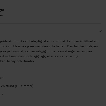
gar
ter
rida ett mjukt och behagligt sken i rummet. Lampan är tillverkad i
mbo i sin klassiska pose med den gula hatten. Den har tre ljuslägen
ycka på huvudet, och en inbyggd timer som stänger av lampan
fekt vid sagostund och läggdags, eller som en charmig
älskar Disney och Dumbo.
ion
r en stund (1-3 timmar)
ös