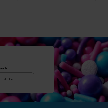
danden.
Skicka