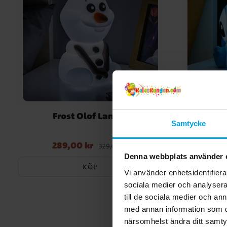
Frost Olof Lampa
Samtycke
289,00 kr
Nuvarande pris
:
289,00 kr
Tidigare pris
:
329,00 kr
329,00 kr
Denna webbplats använder 
KÖP
Vi använder enhetsidentifierar
sociala medier och analysera 
till de sociala medier och a
med annan information som du 
närsomhelst ändra ditt samt