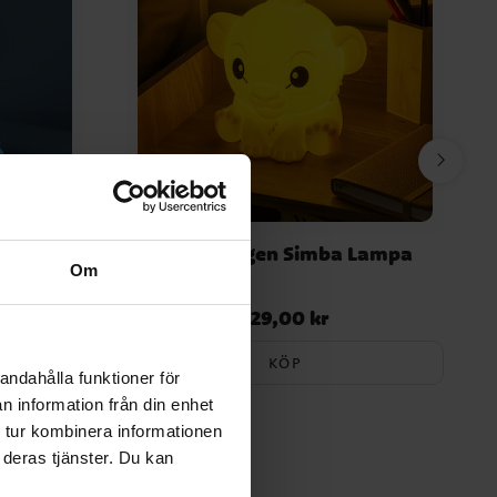
Stitch
Lejonkungen Simba Lampa
Om
329,00 kr
Pris
:
329,00 kr
KÖP
andahålla funktioner för
n information från din enhet
 tur kombinera informationen
 deras tjänster. Du kan