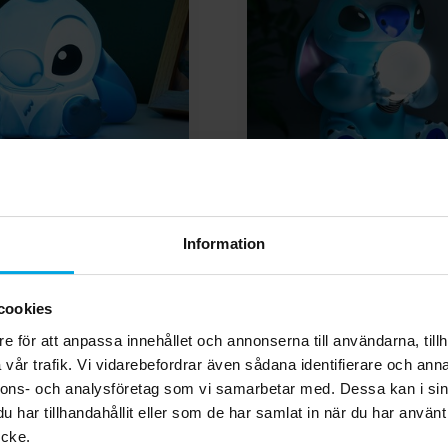
Stitch Lampa
Lilo & Stitch - Lampa 
Information
299,00 kr
299,00 kr
Pris
:
299,00 kr
Pris
:
299,00 kr
cookies
KÖP
KÖP
e för att anpassa innehållet och annonserna till användarna, tillh
vår trafik. Vi vidarebefordrar även sådana identifierare och anna
nnons- och analysföretag som vi samarbetar med. Dessa kan i sin
Andra köpte även
har tillhandahållit eller som de har samlat in när du har använt
ycke.