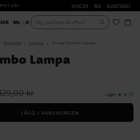
PPET KÖP
NYHETER
REA
KUNDTJÄNST
DER
MASKERAD
Presenter
Lampor
Disney Dumbo Lampa
umbo Lampa
igare pris
:
329,00 kr
329,00 kr
Lager
:
16
LÄGG I VARUKORGEN