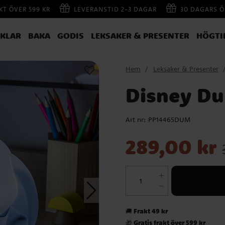
AKT ÖVER 599 KR
LEVERANSTID 2-3 DAGAR
30 DAGARS Ö
IKLAR
BAKA
GODIS
LEKSAKER & PRESENTER
HÖGTI
Hem
Leksaker & Presenter
Disney D
Art nr:
PP14465DUM
Nuvarande pris
:
289,00 kr
Tid
289,00 kr
Frakt 49 kr
🚚
Gratis frakt över 599 kr
🎁