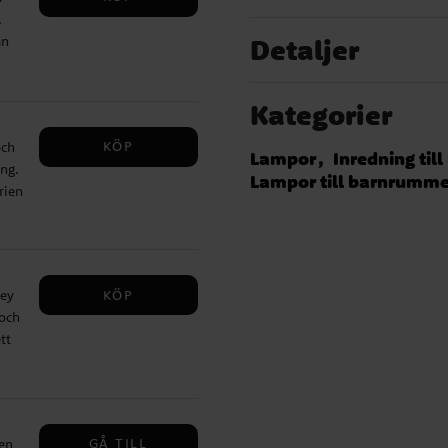
.
an
Detaljer
r
cera
Kategorier
n i
 ✔️
KÖP
och
ej)
Lampor
Inredning til
ng.
Lampor till barnrumme
rien
r
ej)
KÖP
uey
 och
tt
yck
ett
GÅ TILL
en