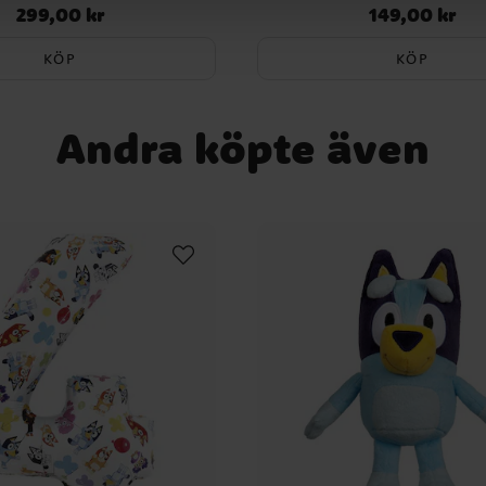
299,00 kr
149,00 kr
Pris
:
299,00 kr
Pris
:
149,00 kr
KÖP
KÖP
Andra köpte även