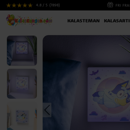
4.8 / 5
(7898)
FRI FR
KALASTEMAN
KALASART