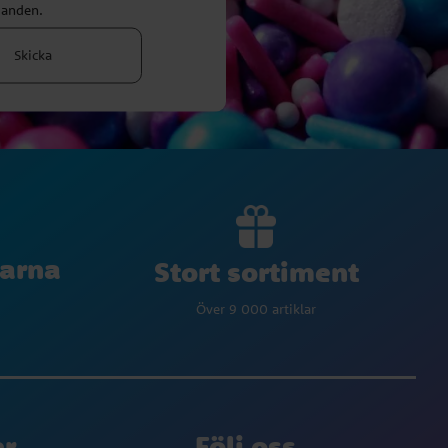
danden.
Skicka
larna
Stort sortiment
Över 9 000 artiklar
er
Följ oss