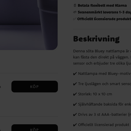
Betala flexibelt med Klarna
📄
Svanenmärkt leverans 1-3 da
🌱
Officiellt licensierade produk
✅
Beskrivning
Denna söta Bluey nattlampa är c
kan fästa den direkt på väggen
sensor och erbjuder tre olika lj
✔️ Nattlampa med Bluey-motiv
✔️ Tre ljuslägen och smart sens
KÖP
h
✔️ Storlek: 10 x 10 cm
✔️ Självhäftande baksida för en
✔️ Drivs av 3 st AAA-batterier (
✔️ Officiellt licensierad produkt
KÖP
a