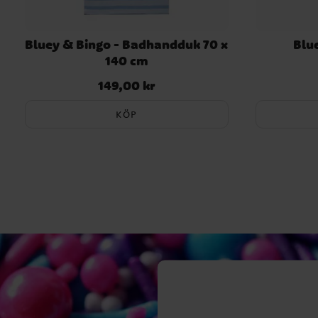
Bluey & Bingo - Badhandduk 70 x
Blue
140 cm
149,00 kr
Pris
:
149,00 kr
KÖP