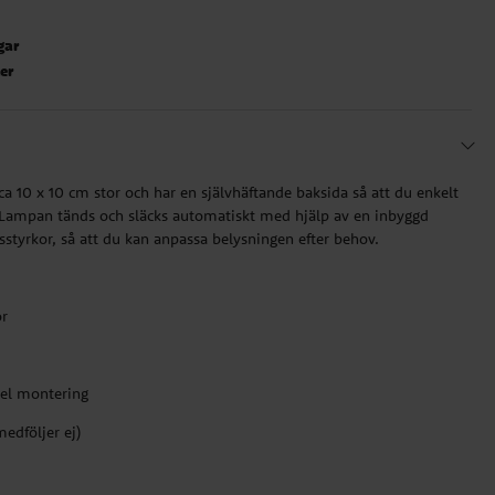
gar
ter
a 10 x 10 cm stor och har en självhäftande baksida så att du enkelt
. Lampan tänds och släcks automatiskt med hjälp av en inbyggd
usstyrkor, så att du kan anpassa belysningen efter behov.
or
kel montering
medföljer ej)