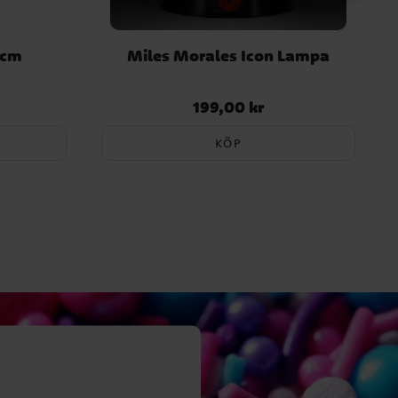
 cm
Miles Morales Icon Lampa
199,00 kr
Pris
:
199,00 kr
KÖP