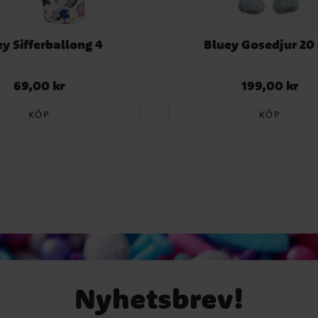
y Sifferballong 4
Bluey Gosedjur 20
69,00 kr
199,00 kr
Pris
:
69,00 kr
Pris
:
199,00 kr
KÖP
KÖP
Nyhetsbrev!