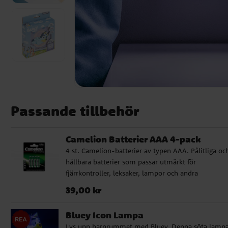
Passande tillbehör
Camelion Batterier AAA 4-pack
4 st. Camelion-batterier av typen AAA. Pålitliga oc
hållbara batterier som passar utmärkt för
fjärrkontroller, leksaker, lampor och andra
vardagsprodukter.
Pris
:
39,00 kr
39,00 kr
Bluey Icon Lampa
Lys upp barnrummet med Bluey. Denna söta lamp