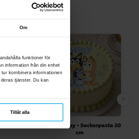
Om
andahålla funktioner för
n information från din enhet
 tur kombinera informationen
 deras tjänster. Du kan
Tillåt alla
ögon till
Tårtbild Bluey - Sockerpasta 20
cm