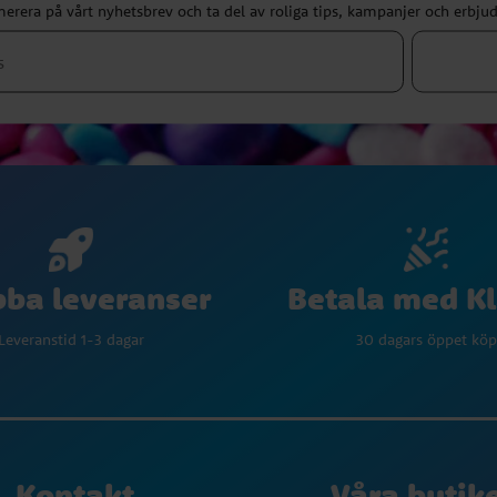
erera på vårt nyhetsbrev och ta del av roliga tips, kampanjer och erbju
Betala med K
ba leveranser
30 dagars öppet köp
Leveranstid 1-3 dagar
Kontakt
Våra butik