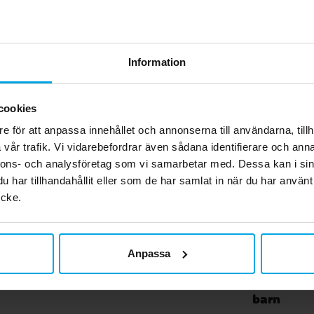
Relaterade produkter
 som
m
s
Information
il
42
cookies
e för att anpassa innehållet och annonserna till användarna, tillh
vår trafik. Vi vidarebefordrar även sådana identifierare och anna
nnons- och analysföretag som vi samarbetar med. Dessa kan i sin
har tillhandahållit eller som de har samlat in när du har använt
ycke.
Anpassa
mpa med ljudeffekter
Bluey - Keps och solglas
barn