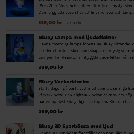
föreställer Bluey och sprider ett mjukt, mysigt sken
Den färgglada basen har ett fint mönster och lamp
passar perfekt som nattlampa för de yngre barnen.
Nuvarande pris
:
139,00 kr
Tidigare pris
:
179,00 k
139,00 kr
179,00 kr
Tack vare sin kompakta storlek är den enkel att pla
på nattduksbordet, i bokhyllan eller som dekoratio
Bluey Lampa med ljudeffekter
lekhörnan. ✔️ Liten och trygg nattlampa med Bluey
Denna charmiga lampa föreställer Bluey sittandes 
Höjd: ca 11 cm ✔️ Drivs av 2 st AAA-batterier (ingår 
sprider ett mjukt sken som skapar en mysig stämni
✔️ Officiellt licensierad produkt
Lampan har dessutom inbyggda ljudeffekter från se
som aktiveras med ett tryck, en extra rolig detalj fö
Pris
:
299,00 kr
299,00 kr
små fans. ✔️ Lampa med Bluey och ljudeffekter ✔️
Höjd: ca 18 cm ✔️ Drivs av 3 st AAA-batterier (ingår 
Bluey Väckarklocka
✔️ Officiellt licensierad produkt
Starta dagen på bästa sätt med denna charmiga Bl
väckarklocka! Den digitala klockan är ca 16 cm hög
har en upplyst Bluey-figur på toppen. Klockan har e
musikaliskt alarm som väcker dig varje morgon, tr
Pris
:
299,00 kr
299,00 kr
bara på Blueys huvud för att aktivera
snoozefunktionen. När du trycker på huvudet tänds
Bluey 3D Sparbössa med ljud
dessutom nattljusfunktionen, perfekt för att sprida 
Denna 3D-sparbössa föreställer den populära hund