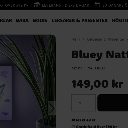
AKT ÖVER 599 KR
LEVERANSTID 2-3 DAGAR
30 DAGARS Ö
IKLAR
BAKA
GODIS
LEKSAKER & PRESENTER
HÖGTI
Hem
Leksaker & Presenter
Bluey Nat
Art nr:
PP14513BLU
Pris
:
149,00 kr
149,00 kr
Frakt 49 kr
🚚
Gratis frakt över 599 kr
🎁