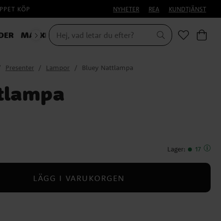
PPET KÖP
NYHETER
REA
KUNDTJÄNST
DER
MASKERAD
HALLOWEEN
Presenter
Lampor
Bluey Nattlampa
tlampa
Lager
:
17
LÄGG I VARUKORGEN