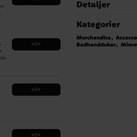
Detaljer
ka
.
ga
Kategorier
rit
Merchandise
Accesso
och
Badhanddukar
Mimmi
KÖP
e
d
edan
Ett
3-6
m ✔️
kt
KÖP
ler
ers
KÖP
i