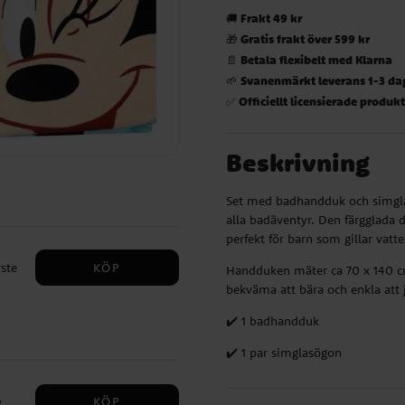
Frakt 49 kr
🚚
Gratis frakt över 599 kr
🎁
Betala flexibelt med Klarna
📄
Svanenmärkt leverans 1-3 da
🌱
Officiellt licensierade produk
✅
Beskrivning
Set med badhandduk och simgla
alla badäventyr. Den färgglada 
perfekt för barn som gillar vatte
KÖP
ste
Handduken mäter ca 70 x 140 cm
bekväma att bära och enkla att j
✔️ 1 badhandduk
r
ot
✔️ 1 par simglasögon
KÖP
y