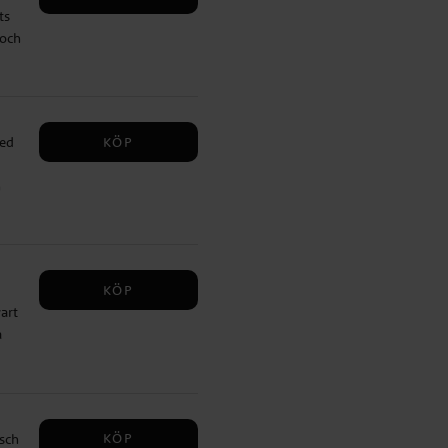
ts
 och
 en
KÖP
med
n
a
KÖP
art
a
med
nd
ey-
KÖP
sch