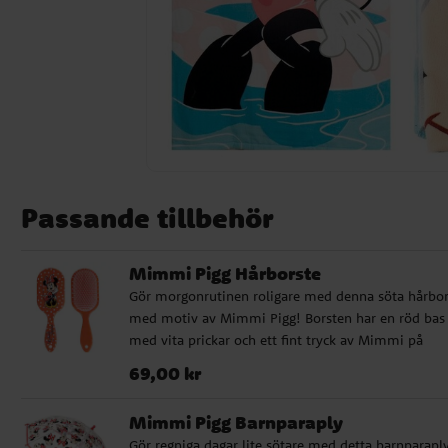
Passande tillbehör
Mimmi Pigg Hårborste
Gör morgonrutinen roligare med denna söta hårbor
med motiv av Mimmi Pigg! Borsten har en röd bas
med vita prickar och ett fint tryck av Mimmi på
baksidan. Den är skonsam mot håret och perfekt fö
Pris
:
69,00 kr
69,00 kr
daglig borstning. ✔️ Längd: ca 22 cm ✔️ Skonsam m
håret ✔️ Officiellt licensierad produkt
Mimmi Pigg Barnparaply
Gör regniga dagar lite sötare med detta barnparapl