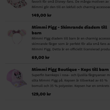
favorit för små Disney-fans. De många motiven av
den passar barn i åldern ca 4 till 6 år. Detta är en
Mimmi gör den till en lekfull och charmig accessoar
officiellt licensierad Disney-produkt från tillverkare
Kepsen är tillverkad i en mjuk och slitstark bomull
Cerdá.
Pris
:
149,00 kr
149,00 kr
och polyestermix. Den har en omkrets på 53 cm oc
justerbar baktill, vilket gör att den passar barn i ål
Mimmi Pigg - Skimrande diadem till
ca 4 till 6 år. Detta är en officiellt licensierad Disne
barn
produkt från tillverkaren Cerdá.
Mimmi Pigg diadem till barn är en charmig accesso
skimrande färger som är perfekt för alla små fans a
Mimmi Pigg. Detta är en officiellt licensierad produ
Pris
:
69,00 kr
69,00 kr
Mimmi Pigg Boutique - Keps till barn
Superfin barnkeps i rosa- och ljuslila färgnyanser 
söta Mimmi Pigg på. Kepsen är tillverkad av 65 %
bomull och 35 % polyester. Kepsen har en omkrets
53 cm och är justerbar baktill, vilket gör att den oft
Pris
:
129,00 kr
129,00 kr
passar barn i åldern ca 4 till 6 år.