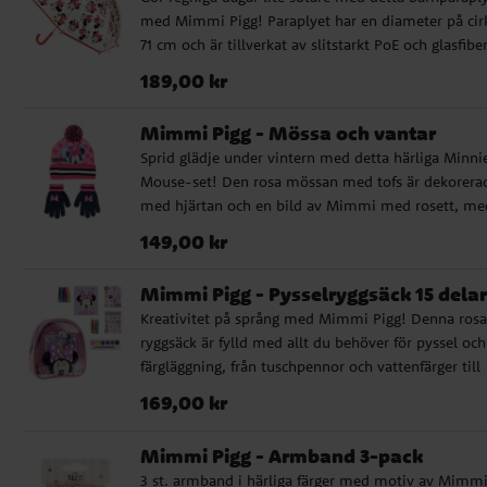
med Mimmi Pigg! Paraplyet har en diameter på cir
71 cm och är tillverkat av slitstarkt PoE och glasfiber
Det har 8 pinnar och öppnas manuellt. Den charmi
Pris
:
189,00 kr
189,00 kr
designen med Mimmi Pigg gör paraplyet till en favo
bland alla små fans av den klassiska Disney-
Mimmi Pigg - Mössa och vantar
karaktären. ✔️ Diameter: ca 71 cm ✔️ Material: PoE 
Sprid glädje under vintern med detta härliga Minni
glasfiber ✔️ Officiellt licensierad produkt
Mouse-set! Den rosa mössan med tofs är dekorera
med hjärtan och en bild av Mimmi med rosett, m
de mörkblå vantarna pryds av matchande rosetter. 
Pris
:
149,00 kr
149,00 kr
riktigt sött set för små Mimmi-fans. ✔️ Storlek: ca 
år ✔️ Stretchigt och mjukt material för god passfor
Mimmi Pigg - Pysselryggsäck 15 delar
Material: 100 % akryl ✔️ Officiellt licensierad produ
Kreativitet på språng med Mimmi Pigg! Denna rosa
ryggsäck är fylld med allt du behöver för pyssel och
färgläggning, från tuschpennor och vattenfärger till
stickers och block. Perfekt till resan, som present el
Pris
:
169,00 kr
169,00 kr
för barn som älskar att skapa. ✔️ Innehåller hela 15
pysseldelar ✔️ Block, färgpennor, vattenfärger, stick
Mimmi Pigg - Armband 3-pack
m.m. ✔️ Levereras i en söt och praktisk ryggsäck ✔️
3 st. armband i härliga färger med motiv av Mimm
Motiv från Mimmi Pigg ✔️ Mått: 23 x 22 x 7 cm.