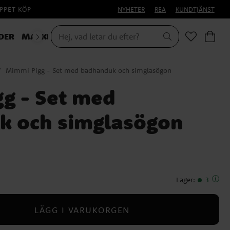
PPET KÖP
NYHETER
REA
KUNDTJÄNST
DER
MASKERAD
Mimmi Pigg - Set med badhanduk och simglasögon
g - Set med
k och simglasögon
Lager
:
3
LÄGG I VARUKORGEN