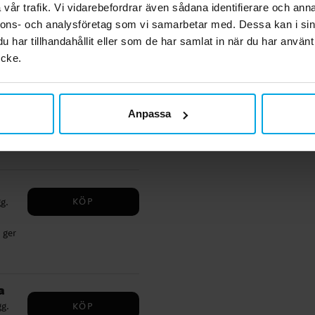
vår trafik. Vi vidarebefordrar även sådana identifierare och anna
nnons- och analysföretag som vi samarbetar med. Dessa kan i sin
ch
har tillhandahållit eller som de har samlat in när du har använt
r
 en
ycke.
KÖP
iskt
Anpassa
ller
ca
a
ätt
r
KÖP
g.
 ger
 för
a
KÖP
g.
m