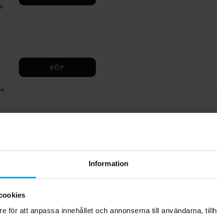
ör
KÖP
a,
i-
lad
KÖP
osa
Information
immi
n
cookies
e för att anpassa innehållet och annonserna till användarna, tillh
KÖP