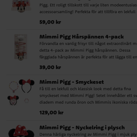
Pigg. Ett roligt tillskott till varje liten modeentusias
accessoarsamling! Perfekta för att tillföra en lekfull
färgglad touch till alla outfits. Barnstorlek. Detta är
Pris
:
59,00 kr
59,00 kr
officiellt licensierad produkt.
Mimmi Pigg Hårspännen 4-pack
Förvandla en vanlig frisyr till något extraordinärt 
detta 4-pack av Mimmi Pigg hårspännen. Dessa
färgglada hårspännen är perfekta för att lägga till e
lekfull touch till varje outfit och är en underbar gåv
Pris
:
39,00 kr
39,00 kr
för varje Mimmi Pigg-älskare.
Mimmi Pigg - Smyckeset
Få till en lekfull och klassisk look med detta fina
smyckeset med Mimmi Pigg! Setet innehåller ett sv
diadem med runda öron och Mimmis ikoniska röd
rosett med vita prickar, ett färgglatt pärlarmband 
Pris
:
129,00 kr
129,00 kr
bokstäverna "MINNIE", samt ett matchande halsba
med en Mimmi Pigg-berlock. Perfekt för små Disn
Mimmi Pigg - Nyckelring i plysch
fans.
Denna härliga nyckelring av Mimmi Pigg i mjuk ply