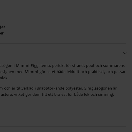
gar
ter
sögon i Mimmi Pigg-tema, perfekt för strand, pool och sommarens
designen med Mimmi gör setet både lekfullt och praktiskt, och passar
nlek.
 och är tillverkad i snabbtorkande polyester. Simglasögonen är
ustera, vilket gör dem till ett bra val för både lek och simning.