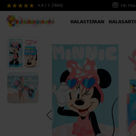
4.8 / 5
(7896)
FRI FR
KALASTEMAN
KALASART