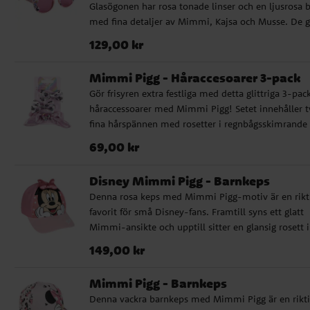
Glasögonen har rosa tonade linser och en ljusrosa 
med fina detaljer av Mimmi, Kajsa och Musse. De g
UV400-skydd mot solens strålar och passar perfekt
Pris
:
129,00 kr
129,00 kr
soliga dagar, utflykter och semester. ✔️ Solglasögon
med Mimmi Pigg-motiv ✔️ Rosa tonade linser ✔️
Mimmi Pigg - Håraccesoarer 3-pack
Ljusrosa båge med fina Disney-detaljer ✔️ UV400-
Gör frisyren extra festliga med detta glittriga 3-pac
skydd mot solens strålar ✔️ Bredd: ca 13 cm
håraccessoarer med Mimmi Pigg! Setet innehåller t
fina hårspännen med rosetter i regnbågsskimrande 
och Mimmi-motiv, samt en scrunchie i rosa glitter
Pris
:
69,00 kr
69,00 kr
med charmigt kaninöronband.
Disney Mimmi Pigg - Barnkeps
Denna rosa keps med Mimmi Pigg-motiv är en rikt
favorit för små Disney-fans. Framtill syns ett glatt
Mimmi-ansikte och upptill sitter en glansig rosett i
satin som ger kepsen en lekfull och charmig touch.
Pris
:
149,00 kr
149,00 kr
Skärmen är broderad med Minnies namn i vitt – en
detalj som ger extra stil. Kepsen är tillverkad i en 
Mimmi Pigg - Barnkeps
och slitstark bomulls- och polyestermix. Den har e
Denna vackra barnkeps med Mimmi Pigg är en rikt
omkrets på 53 cm och är justerbar baktill, vilket gör