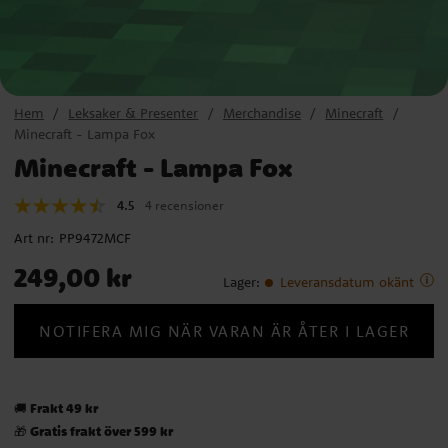
Hem
Leksaker & Presenter
Merchandise
Minecraft
Minecraft - Lampa Fox
Minecraft - Lampa Fox
4.5
4 recensioner
Art nr:
PP9472MCF
Pris
:
249,00 kr
249,00 kr
Lager
:
Leveransdatum okänt
NOTIFERA MIG NÄR VARAN ÄR ÅTER I LAGER
Frakt 49 kr
🚚
Gratis frakt över 599 kr
🎁