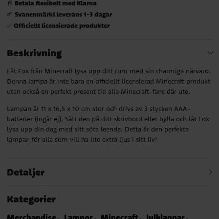
Betala flexibelt med Klarna
📄
Svanenmärkt leverans 1-3 dagar
🌱
Officiellt licensierade produkter
✅
Beskrivning
Låt Fox från Minecraft lysa upp ditt rum med sin charmiga närvaro!
Denna lampa är inte bara en officiellt licensierad Minecraft produkt
utan också en perfekt present till alla Minecraft-fans där ute.
Lampan är 11 x 16,5 x 10 cm stor och drivs av 3 stycken AAA-
batterier (ingår ej). Sätt den på ditt skrivbord eller hylla och låt Fox
lysa upp din dag med sitt söta leende. Detta är den perfekta
lampan för alla som vill ha lite extra ljus i sitt liv!
Detaljer
Kategorier
Merchandise
Lampor
Minecraft
Julklappar