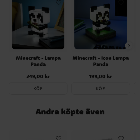
Minecraft - Lampa
Minecraft - Icon Lampa
Panda
Panda
249,00 kr
199,00 kr
Pris
:
249,00 kr
Pris
:
199,00 kr
KÖP
KÖP
Andra köpte även