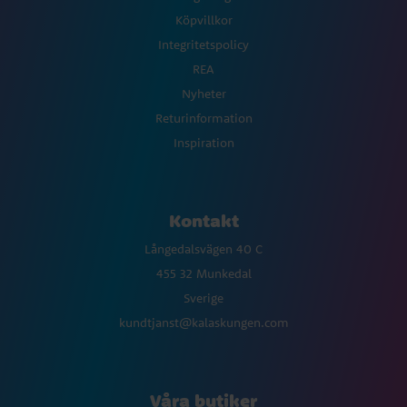
Köpvillkor
Integritetspolicy
REA
Nyheter
Returinformation
Inspiration
Kontakt
Långedalsvägen 40 C
455 32 Munkedal
Sverige
kundtjanst@kalaskungen.com
Våra butiker