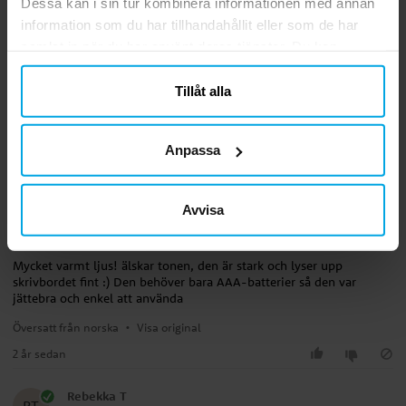
Dessa kan i sin tur kombinera informationen med annan
Recensioner (4)
information som du har tillhandahållit eller som de har
samlat in när du har använt deras tjänster. Du kan
Marija P
närsomhelst ändra ditt samtycke.
MP
Tillåt alla
Trevligt, men väldigt litet
Översatt från norska
•
Visa original
Anpassa
7 månader sedan
Avvisa
Ce
CE
Mycket varmt ljus! älskar tonen, den är stark och lyser upp
skrivbordet fint :) Den behöver bara AAA-batterier så den var
jättebra och enkel att använda
Översatt från norska
•
Visa original
2 år sedan
Rebekka T
RT