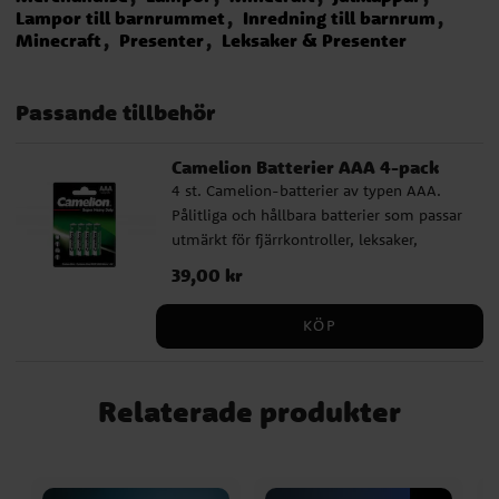
Lampor till barnrummet
Inredning till barnrum
Minecraft
Presenter
Leksaker & Presenter
Passande tillbehör
Camelion Batterier AAA 4-pack
4 st. Camelion-batterier av typen AAA.
Pålitliga och hållbara batterier som passar
utmärkt för fjärrkontroller, leksaker,
lampor och andra vardagsprodukter.
Pris
39,00 kr
:
39,00 kr
KÖP
Relaterade produkter