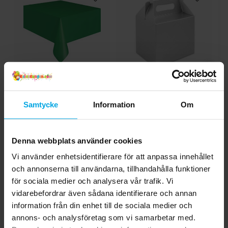
Plastduk - Mörkgrön
Partybox - Silver
137x274 cm
Samtycke
Information
Om
39,00 kr
9,00 kr
Pris
:
39,00 kr
Pris
:
9,00 kr
KÖP
KÖP
Denna webbplats använder cookies
Vi använder enhetsidentifierare för att anpassa innehållet
och annonserna till användarna, tillhandahålla funktioner
4.5
5
☆
för sociala medier och analysera vår trafik. Vi
4
☆
vidarebefordrar även sådana identifierare och annan
3
☆
2
☆
information från din enhet till de sociala medier och
1
☆
4 betyg
annons- och analysföretag som vi samarbetar med.