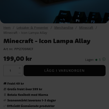
Hem
Leksaker & Presenter
Merchandise
Minecraft
Minecraft - Icon Lampa Allay
Minecraft - Icon Lampa Allay
Art nr:
PP12709MCF
Pris
:
199,00 kr
199,00 kr
Lager
:
5
LÄGG I VARUKORGEN
Frakt 49 kr
🚚
Gratis frakt över 599 kr
🎁
Betala flexibelt med Klarna
📄
Svanenmärkt leverans 1-3 dagar
🌱
Officiellt licensierade produkter
✅