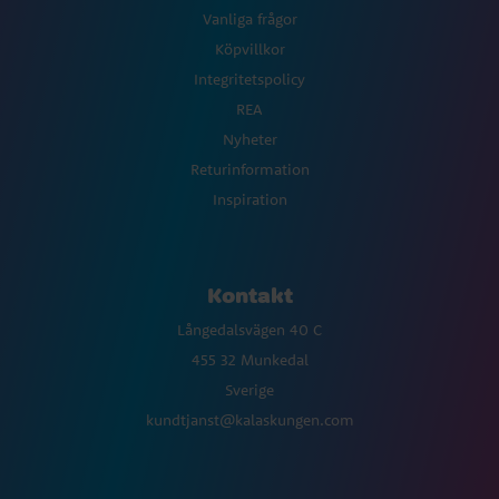
Vanliga frågor
Köpvillkor
Integritetspolicy
REA
Nyheter
Returinformation
Inspiration
Kontakt
Långedalsvägen 40 C
455 32 Munkedal
Sverige
kundtjanst@kalaskungen.com