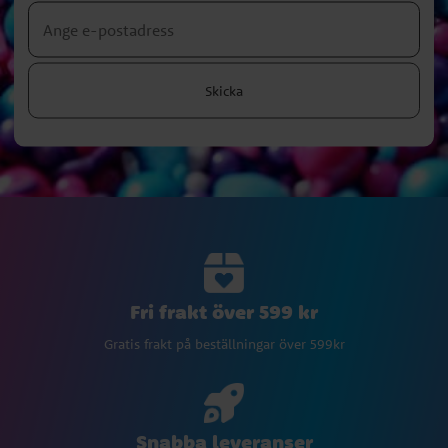
Skicka
Fri frakt över 599 kr
Gratis frakt på beställningar över 599kr
Snabba leveranser