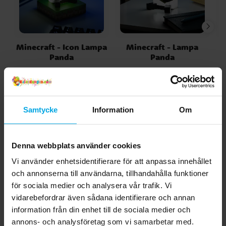
Minecraft - Icon Lampa
Minecraft - Lampa
Panda
Panda
199,00 kr
249,00 kr
Pris
:
199,00 kr
Pris
:
249,00 kr
KÖP
KÖP
Samtycke
Information
Om
Andra köpte även
Denna webbplats använder cookies
Vi använder enhetsidentifierare för att anpassa innehållet
och annonserna till användarna, tillhandahålla funktioner
för sociala medier och analysera vår trafik. Vi
vidarebefordrar även sådana identifierare och annan
information från din enhet till de sociala medier och
annons- och analysföretag som vi samarbetar med.