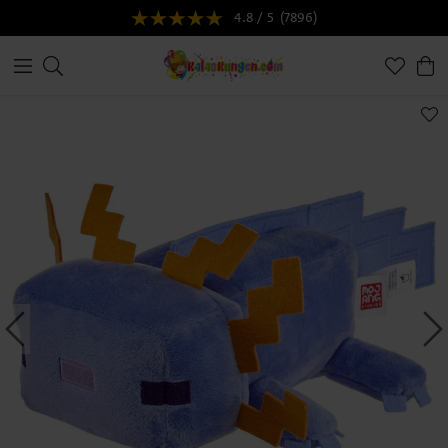
4.8 / 5
(7896)