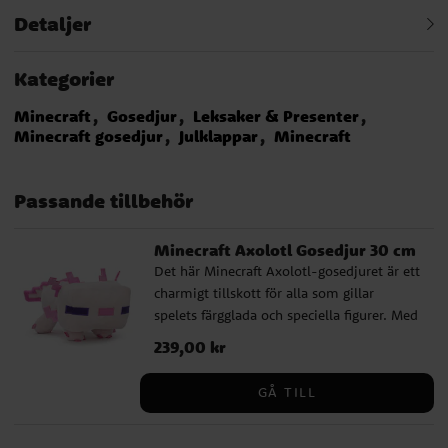
Detaljer
Kategorier
Minecraft
Gosedjur
Leksaker & Presenter
Minecraft gosedjur
Julklappar
Minecraft
Passande tillbehör
Minecraft Axolotl Gosedjur 30 cm
Det här Minecraft Axolotl-gosedjuret är ett
charmigt tillskott för alla som gillar
spelets färgglada och speciella figurer. Med
sitt välkända utseende och sina
Pris
239,00 kr
:
239,00 kr
karakteristiska detaljer blir den snabbt en
favorit hos barn och spelälskare som vill
GÅ TILL
ha en mjuk version av en populär
Minecraft-varelse. Gosedjuret passar
perfekt som present till en Minecraft-