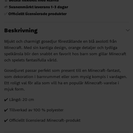
Svanenmärkt leverans 1-3 dagar
🌱
Officiellt licensierade produkter
✅
Beskrivning
Mjukt och charmigt gosedjur föreställande en blå axolotl från
Minecraft. Med sin kantiga design, orange detaljer och tydliga
spelkänsla blir den snabbt en favorit hos barn som gillar Minecraft
och spelets fantasifulla värld.
Gosedjuret passar perfekt som present till en Minecraft-fantast,
som dekoration i barnrummet eller som mysig kompis i vardagen.
Ett roligt val för alla som vill ha en populär Minecraft-varelse i
mjuk form.
✔️ Längd: 20 cm
✔️ Tillverkad av 100 % polyester
✔️ Officiellt licensierad Minecraft-produkt