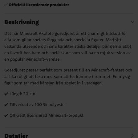
Officiellt licensierade produkter
✅
Beskrivning
Det här Minecraft Axolotl-gosedjuret är ett charmigt tillskott för
alla som gillar spelets färgglada och speciella figurer. Med sitt
välkända utseende och sina karakteristiska detaljer blir den snabbt
en favorit hos barn och spelälskare som vill ha en mjuk version av
en populär Minecraft-varelse.
Gosedjuret passar perfekt som present till en Minecraft-fantast och
är lika roligt att leka med som att ha framme i rummet. En mysig
figur som tar med känslan från spelet in i vardagen.
✔️ Längd: 30 cm
✔️ Tillverkad av 100 % polyester
✔️ Officiellt licensierad Minecraft-produkt
Detaljer