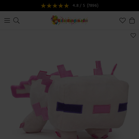
4.8 / 5
(7896)