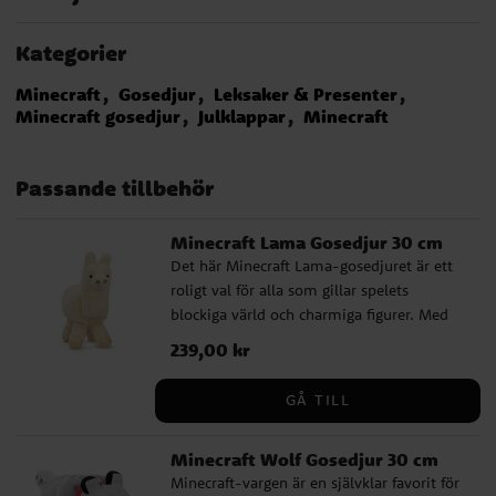
Kategorier
Minecraft
Gosedjur
Leksaker & Presenter
Minecraft gosedjur
Julklappar
Minecraft
Passande tillbehör
Minecraft Lama Gosedjur 30 cm
Det här Minecraft Lama-gosedjuret är ett
roligt val för alla som gillar spelets
blockiga värld och charmiga figurer. Med
sitt välkända utseende är laman lätt att
Pris
239,00 kr
:
239,00 kr
känna igen och blir snabbt en favorit både
att leka med och ha stående framme i
GÅ TILL
rummet. Gosedjuret passar perfekt som
present till en Minecraft-fantast och är en
Minecraft Wolf Gosedjur 30 cm
kul detalj för den som vill ta med en bit av
Minecraft-vargen är en självklar favorit för
spelet ut i vardagen. En mjuk och