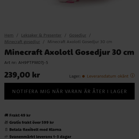
Hem
Leksaker & Presenter
Gosedjur
Minecraft gosedjur
Minecraft Axolotl Gosedjur 30 cm
Minecraft Axolotl Gosedjur 30 cm
Art nr:
AH9PTPM07J-5
Pris
:
239,00 kr
239,00 kr
Lager
:
Leveransdatum okänt
NOTIFERA MIG NÄR VARAN ÄR ÅTER I LAGER
Frakt 49 kr
🚚
Gratis frakt över 599 kr
🎁
Betala flexibelt med Klarna
📄
Svanenmärkt leverans 1-3 dagar
🌱