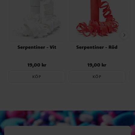
Serpentiner - Vit
Serpentiner - Röd
19,00 kr
19,00 kr
Pris
:
19,00 kr
Pris
:
19,00 kr
KÖP
KÖP