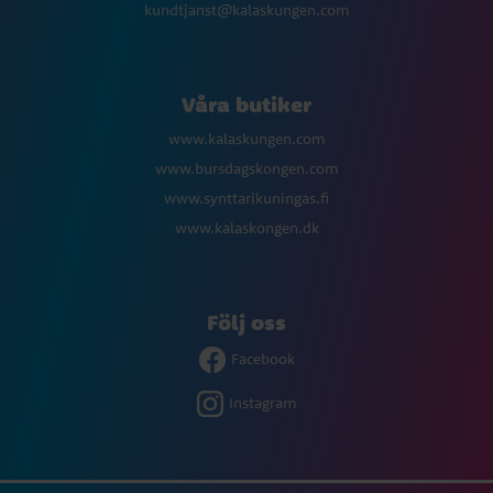
kundtjanst@kalaskungen.com
Våra butiker
www.kalaskungen.com
www.bursdagskongen.com
www.synttarikuningas.fi
www.kalaskongen.dk
Följ oss
Facebook
Instagram