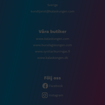
Sverige
kundtjanst@kalaskungen.com
Våra butiker
www.kalaskungen.com
www.bursdagskongen.com
www.synttarikuningas.fi
www.kalaskongen.dk
Följ oss
Facebook
Instagram