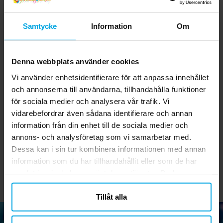
Samtycke
Information
Om
Denna webbplats använder cookies
Vi använder enhetsidentifierare för att anpassa innehållet
och annonserna till användarna, tillhandahålla funktioner
Pokémon -
Hello Kitty - Hårborste
för sociala medier och analysera vår trafik. Vi
Suddgummin 4-pack
vidarebefordrar även sådana identifierare och annan
information från din enhet till de sociala medier och
39,00 kr
69,00 kr
Pris
:
39,00 kr
Pris
:
69,00 kr
annons- och analysföretag som vi samarbetar med.
KÖP
KÖP
Dessa kan i sin tur kombinera informationen med annan
information som du har tillhandahållit eller som de har
samlat in när du har använt deras tjänster. Du kan
närsomhelst ändra ditt samtycke.
Tillåt alla