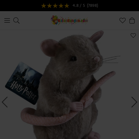
4.8 / 5
(7898)