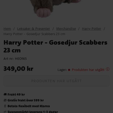
Hem
Leksaker & Presenter
Merchandise
Harry Potter
Harry Potter - Gosedjur Scabbers 23 cm
Harry Potter - Gosedjur Scabbers
23 cm
Art nr:
HEO165
Pris
:
349,00 kr
349,00 kr
Lager
:
Produkten har utgått
PRODUKTEN HAR UTGÅTT
Frakt 49 kr
🚚
Gratis frakt över 599 kr
🎁
Betala flexibelt med Klarna
📄
Svanenmärkt leverans 1-3 dagar
🌱