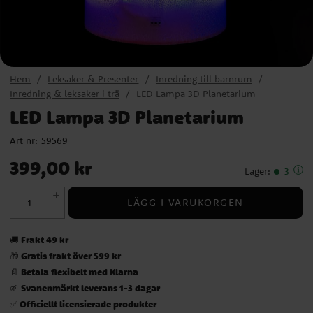
Hem
Leksaker & Presenter
Inredning till barnrum
Inredning & leksaker i trä
LED Lampa 3D Planetarium
LED Lampa 3D Planetarium
Art nr:
59569
Pris
:
399,00 kr
399,00 kr
Lager
:
3
LÄGG I VARUKORGEN
Frakt 49 kr
🚚
Gratis frakt över 599 kr
🎁
Betala flexibelt med Klarna
📄
Svanenmärkt leverans 1-3 dagar
🌱
Officiellt licensierade produkter
✅