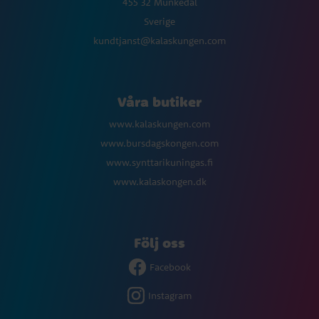
455 32 Munkedal
Sverige
kundtjanst@kalaskungen.com
Våra butiker
www.kalaskungen.com
www.bursdagskongen.com
www.synttarikuningas.fi
www.kalaskongen.dk
Följ oss
Facebook
Instagram