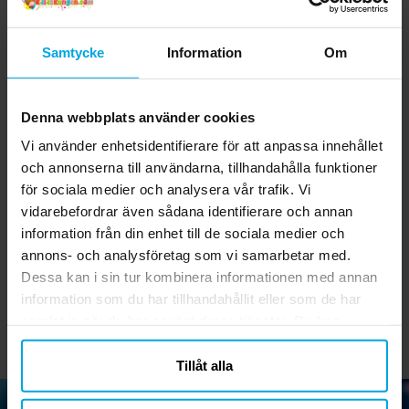
Samtycke
Information
Om
Denna webbplats använder cookies
Vi använder enhetsidentifierare för att anpassa innehållet
och annonserna till användarna, tillhandahålla funktioner
Sifferballonger i
Sifferballonger Rosa
för sociala medier och analysera vår trafik. Vi
Roséguld 35 cm
Metallic 86 cm
vidarebefordrar även sådana identifierare och annan
information från din enhet till de sociala medier och
29,00 kr
49,00 kr
Pris
:
29,00 kr
Pris
:
49,00 kr
annons- och analysföretag som vi samarbetar med.
GÅ TILL
GÅ TILL
Dessa kan i sin tur kombinera informationen med annan
information som du har tillhandahållit eller som de har
samlat in när du har använt deras tjänster. Du kan
närsomhelst ändra ditt samtycke.
Tillåt alla