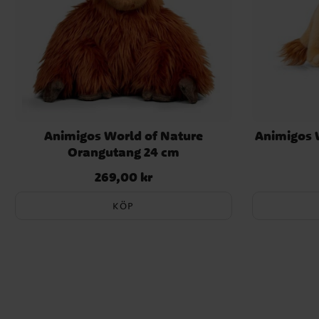
Animigos World of Nature
Animigos W
Orangutang 24 cm
269,00 kr
Pris
:
269,00 kr
KÖP