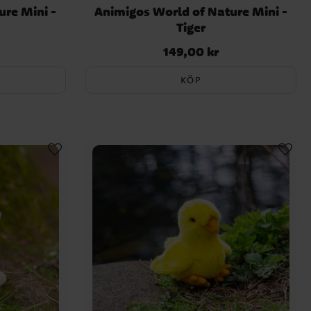
ure Mini -
Animigos World of Nature Mini -
Tiger
149,00 kr
Pris
:
149,00 kr
KÖP