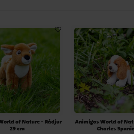
orld of Nature - Rådjur
Animigos World of Nat
29 cm
Charles Spanie