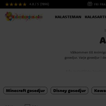
4.8 / 5
(7896)
FRI FR
KALASTEMAN
KALASART
A
Välkommen till Animigos
gosedjur. Varje gosedjur i d
Från majestätiska havsörnar
Dessa gosedjur är inte bara
Minecraft gosedjur
Disney gosedjur
Kawai
De är en perfekt present 
Animigos World of Nature 