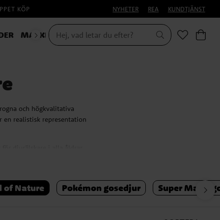
PPET KÖP
NYHETER
REA
KUNDTJÄNST
DER
MASKERAD
re
rogna och högkvalitativa
 en realistisk representation
r djurälskare i alla åldrar.
 varje gosedjur medföljer en
 of Nature
Pokémon gosedjur
Super Mario g
Utforska vårt sortiment av
tta ditt favoritdjur idag!