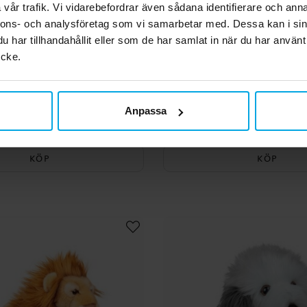
vår trafik. Vi vidarebefordrar även sådana identifierare och anna
nnons- och analysföretag som vi samarbetar med. Dessa kan i sin
har tillhandahållit eller som de har samlat in när du har använt
ycke.
World of Nature Mini -
Animigos World of Natur
Noshörning
cm
Anpassa
149,00 kr
349,00 kr
Pris
:
149,00 kr
Pris
:
349,00 kr
KÖP
KÖP