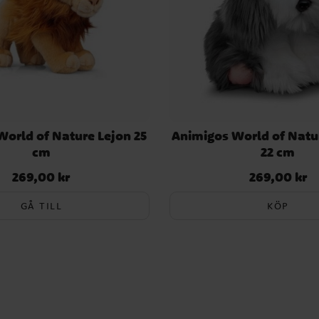
orld of Nature Lejon 25
Animigos World of Natu
cm
22 cm
269,00 kr
269,00 kr
Pris
:
269,00 kr
Pris
:
269,00 kr
GÅ TILL
KÖP