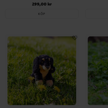
299,00 kr
Pris
:
299,00 kr
KÖP