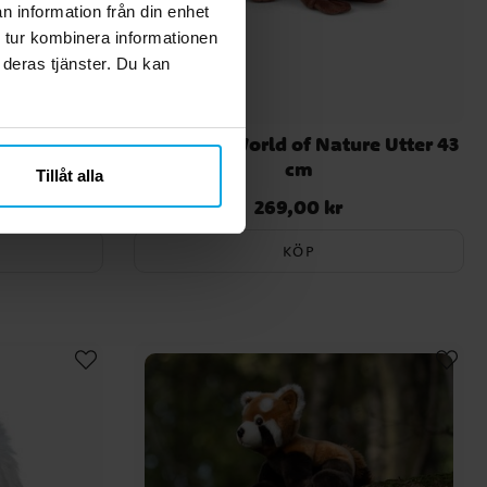
n information från din enhet
 tur kombinera informationen
 deras tjänster. Du kan
e Giraff 43
Animigos World of Nature Utter 43
cm
Tillåt alla
269,00 kr
Pris
:
269,00 kr
KÖP