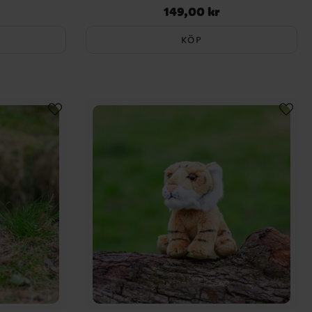
149,00 kr
Pris
:
149,00 kr
KÖP