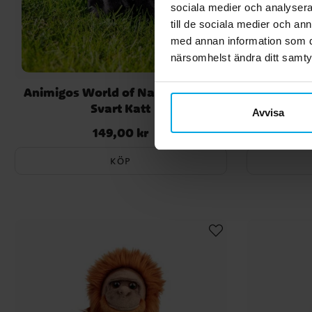
sociala medier och analysera 
till de sociala medier och a
med annan information som du 
närsomhelst ändra ditt samt
Animigos World of Nature Mini -
Animigos 
Svart Katt
Avvisa
149,00 kr
Pris
:
149,00 kr
KÖP