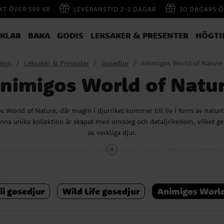
AKT ÖVER 599 KR
LEVERANSTID 2-3 DAGAR
30 DAGARS Ö
IKLAR
BAKA
GODIS
LEKSAKER & PRESENTER
HÖGTI
Hem
Leksaker & Presenter
Gosedjur
Animigos World of Nature
nimigos World of Natu
 World of Nature, där magin i djurriket kommer till liv i form av naturt
enna unika kollektion är skapat med omsorg och detaljrikedom, vilket ger
av verkliga djur.
 till mjuka och gosiga hundar. Animigos erbjuder en värld av upptäckter fö
 ett perfekt sällskap utan också en fantastisk inlärningsresurs då det till
liten faktabok om det aktuella djuret.
i gosedjur
Wild Life gosedjur
Animigos World
till nyfikna barn och samlare, och ett måste för varje gosedjurssamling. 
och upplev en värld där lek möter lärande, och fantasi blir verklighet. Hi