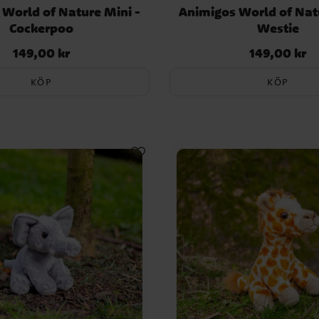
World of Nature Mini -
Animigos World of Nat
Cockerpoo
Westie
149,00 kr
149,00 kr
Pris
:
149,00 kr
Pris
:
149,00 kr
KÖP
KÖP