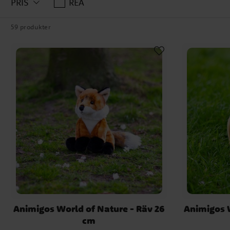
PRIS
REA
59 produkter
Animigos World of Nature - Räv 26
Animigos W
cm