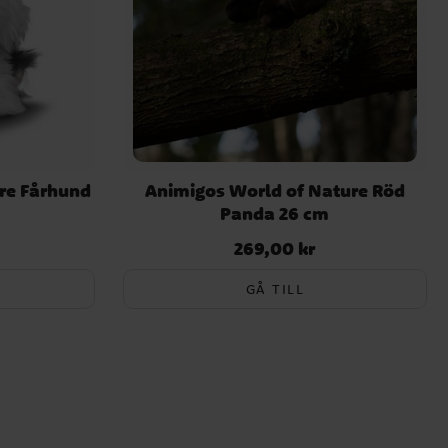
re Fårhund
Animigos World of Nature Röd
Panda 26 cm
269,00 kr
Pris
:
269,00 kr
GÅ TILL