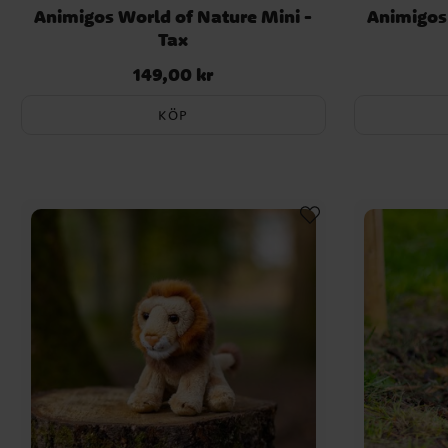
Animigos World of Nature Mini -
Animigos 
Tax
149,00 kr
Pris
:
149,00 kr
KÖP