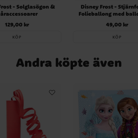
Frost - Solglasögon &
Disney Frost - Stjärn
åraccessoarer
Folieballong med ball
129,00 kr
49,00 kr
Pris
:
129,00 kr
Pris
:
49,00 kr
KÖP
KÖP
Andra köpte även