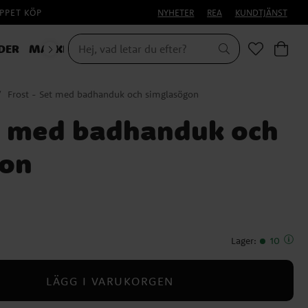
PPET KÖP
NYHETER
REA
KUNDTJÄNST
DER
MASKERAD
Frost - Set med badhanduk och simglasögon
et med badhanduk och
gon
Lager
:
10
LÄGG I VARUKORGEN