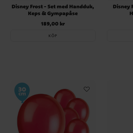
Disney Frost - Set med Handduk,
Disney 
Keps & Gympapåse
H
189,00 kr
Pris
:
189,00 kr
KÖP