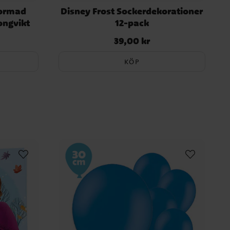
formad
Disney Frost Sockerdekorationer
ongvikt
12-pack
39,00 kr
Pris
:
39,00 kr
KÖP