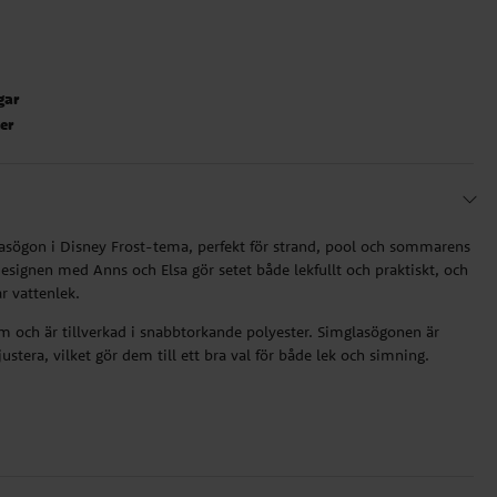
gar
ter
sögon i Disney Frost-tema, perfekt för strand, pool och sommarens
designen med Anns och Elsa gör setet både lekfullt och praktiskt, och
ar vattenlek.
 och är tillverkad i snabbtorkande polyester. Simglasögonen är
ustera, vilket gör dem till ett bra val för både lek och simning.