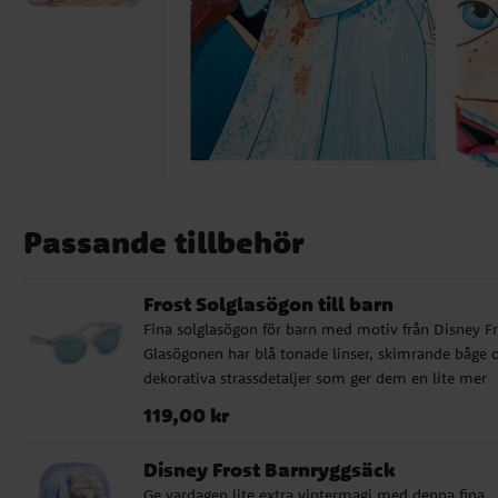
Passande tillbehör
Frost Solglasögon till barn
Fina solglasögon för barn med motiv från Disney Fr
Glasögonen har blå tonade linser, skimrande båge 
dekorativa strassdetaljer som ger dem en lite mer
påkostad känsla. De ger UV400-skydd mot solens
Pris
:
119,00 kr
119,00 kr
strålar och passar perfekt för soliga dagar, utflykter
semester. ✔️ Solglasögon med Frost-motiv ✔️ Blå
Disney Frost Barnryggsäck
tonade linser ✔️ Skimrande båge med dekorativa
Ge vardagen lite extra vintermagi med denna fina