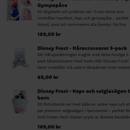
borstningen smidigare och mer behaglig. Borsten är
Gympapåse
23 cm lång och utformad för att ligga bekvämt i
Ett färgstarkt och praktiskt set i Frost-tema som
handen.
innehåller handduk, keps och gympapåse - perfekt 
strand, pool och sommarens alla äventyr. De fina
motiven med Elsa, Anna och Olof ger en lekfull och
Pris
:
189,00 kr
189,00 kr
sagolik känsla. Handduken är mjuk och skön efter
badet, kepsen skyddar mot solen och gympapåsen 
Disney Frost - Håraccesoarer 3-pack
det enkelt att ta med allt som behövs för en dag fyl
Gör håruppsättningen magisk med detta frostiga 3-
av lek och aktiviteter. ✔️ Innehåller handduk, keps 
pack håraccessoarer med motiv från Disneys Frost!
gympapåse ✔️ Perfekt för strand, pool och utflykter
Setet innehåller två vackra hårspännen med rosetter
Lätt att ta med och använda varje dag ✔️ Officiellt
ljusblått tyg dekorerat med Elsa och Olaf, samt en
licensierad produkt
Pris
:
69,00 kr
69,00 kr
scrunchie i glittrande blått med ett charmigt
kaninöronband.
Disney Frost - Keps och solglasögon ti
barn
Ett förtrollande set med både en vacker keps och et
par premium solglasögon i barnstorlek – perfekt fö
små Frozen-fans! Kepsen pryds av älskade karaktär
från Frost, medan de matchande solglasögonen ger
Pris
:
169,00 kr
169,00 kr
både stil och skydd under soliga dagar. Kepsen har 