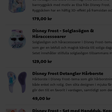
strassdetaljer ✔️ UV400-skydd mot solens strålar ✔
barnryggsäck med motiv av Elsa från Disney Frost.
Bredd: ca 13 cm
Ryggsäcken har en häftig 3D-effekt på framsidan oc
passar perfekt till förskolan, utflykten eller som lite
Pris
:
179,00 kr
179,00 kr
väska till barnets favoritprylar. Med vadderade
axelremmar, rymligt huvudfack och praktiska sidof
Disney Frost - Solglasögon &
är den både bekväm och enkel att använda. ✔️ 3D-
Håraccessoarer
framsida med fint Elsa-motiv från Disney Frost ✔️
Solglasögon och håraccessoarer i Disney Frost-tem
Rymligt huvudfack med dragkedja ✔️ Praktiska
som ger en lekfull och magisk känsla till soliga daga
sidofickor i mesh ✔️ Justerbara, vadderade axelre
Setet innehåller stilfulla solglasögon tillsammans 
✔️ Tillverkad i tåligt material, 67% polyester och 3
matchande hårspännen och scrunchies, perfekt för 
EVA Mått: ca 25 x 31 x 10 cm
Pris
:
129,00 kr
129,00 kr
som vill uttrycka sin stil inspirerad av Elsa och Ann
Solglasögonen är ca 13 cm breda och tillverkade i lä
Disney Frost Detangler Hårborste
plast som sitter bekvämt utan att klämma. Ger
Hårborste i Disney Frost-tema som gör hårborstni
UV400-skydd mot solens strålar och passar utmär
både enkel och rolig. Den söta designen i mjuka fär
för både lek och utflykter. ✔️ 1 par solglasögon ✔️ 2
gör den till en favorit i vardagen, samtidigt som de
hårspännen ✔️ 2 scrunchies
skonsam mot håret och passar perfekt för daglig
Pris
:
49,00 kr
49,00 kr
användning. Den flexibla detangler-borsten reder
varsamt ut tovor utan att slita i håret, vilket gör
Disney Frost - Set med Handduk, Kep