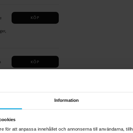
 att
KÖP
e
3
ger,
n
uk
KÖP
h
 på
as
fyra
n
Information
KÖP
e
er,
cookies
n
e för att anpassa innehållet och annonserna till användarna, tillh