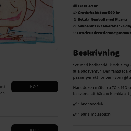
Frakt 49 kr
🚚
Gratis frakt över 599 kr
🎁
Betala flexibelt med Klarna
📄
Svanenmärkt leverans 1-3 da
🌱
Officiellt licensierade produk
✅
Beskrivning
Set med badhandduk och simgla
alla badäventyr. Den färgglada 
passar perfekt för barn som gill
KÖP
ost.
Handduken mäter ca 70 x 140 cm
och
bekväma att bära och enkla att j
✔️ 1 badhandduk
 och
✔️ 1 par simglasögon
KÖP