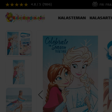
4.8 / 5
(7896)
FRI FR
KALASTEMAN
KALASART