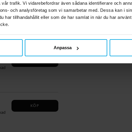
vår trafik. Vi vidarebefordrar även sådana identifierare och anna
d
nnons- och analysföretag som vi samarbetar med. Dessa kan i sin
KÖP
har tillhandahållit eller som de har samlat in när du har använt
ande
ycke.
Anpassa
KÖP
rkad
 att
r
KÖP
rkad
 att