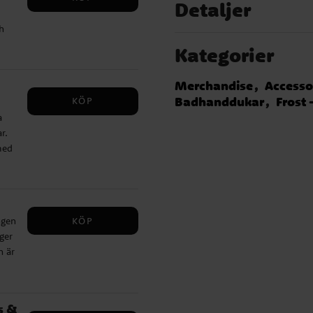
️
Detaljer
h
n
Kategorier
ack
Merchandise
Accesso
Badhanddukar
Frost 
KÖP
a
r.
mmar
med
3%
barn
a.
tt
KÖP
ngen
kt
ger
n är
s &