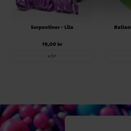
Serpentiner - Lila
Ballon
19,00 kr
Pris
:
19,00 kr
KÖP