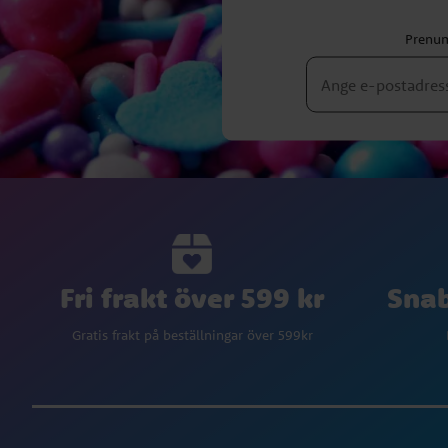
Prenum
Fri frakt över 599 kr
Snab
Gratis frakt på beställningar över 599kr