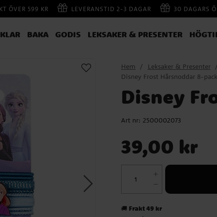
AKT ÖVER 599 KR
LEVERANSTID 2-3 DAGAR
30 DAGARS Ö
IKLAR
BAKA
GODIS
LEKSAKER & PRESENTER
HÖGTI
Hem
Leksaker & Presenter
Disney Frost Hårsnoddar 8-pac
Disney Fr
Art nr:
2500002073
Pris
:
39,00 kr
39,00 kr
Frakt 49 kr
🚚