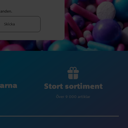
danden.
Skicka
larna
Stort sortiment
Över 9 000 artiklar