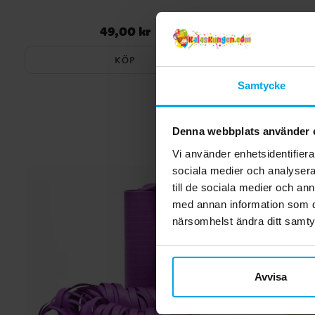
49,00 kr
Pris
:
49,00 kr
KÖP
Samtycke
Denna webbplats använder 
Vi använder enhetsidentifierar
sociala medier och analysera 
till de sociala medier och a
med annan information som du 
närsomhelst ändra ditt samt
Avvisa