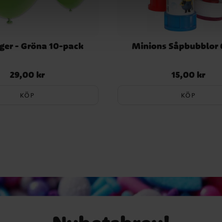
ger - Gröna 10-pack
Minions Såpbubblor 
29,00 kr
15,00 kr
Pris
:
29,00 kr
Pris
:
15,00 kr
KÖP
KÖP