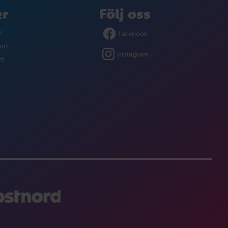
er
Följ oss
m
Facebook
com
Instagram
fi