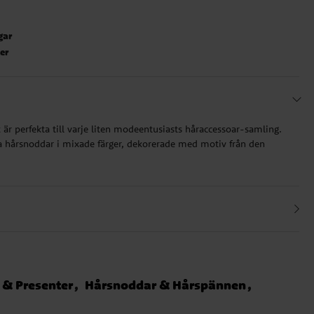
gar
ter
är perfekta till varje liten modeentusiasts håraccessoar-samling.
ta hårsnoddar i mixade färger, dekorerade med motiv från den
 & Presenter
Hårsnoddar & Hårspännen