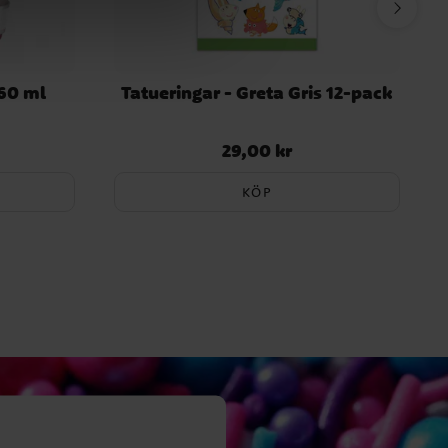
60 ml
Tatueringar - Greta Gris 12-pack
29,00 kr
Pris
:
29,00 kr
KÖP