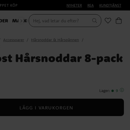
PPET KÖP
NYHETER
REA
KUNDTJÄNST
DER
MASKERAD
HALLOWEEN
Accessoarer
Hårsnoddar & Hårspännen
k
ost Hårsnoddar 8-pack
Lager
:
9
LÄGG I VARUKORGEN