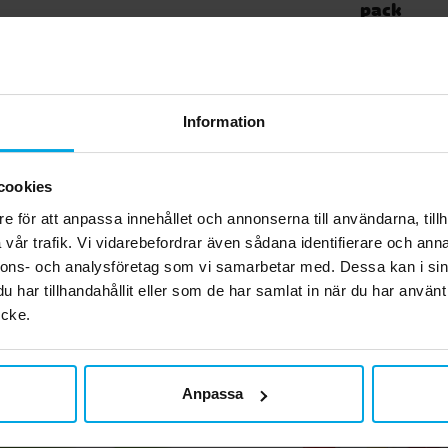
pack
39,00 kr
69,00 kr
Pris
:
39,00 kr
Pris
:
69,00 kr
KÖP
KÖP
Information
Andra köpte även
cookies
e för att anpassa innehållet och annonserna till användarna, tillh
vår trafik. Vi vidarebefordrar även sådana identifierare och anna
nnons- och analysföretag som vi samarbetar med. Dessa kan i sin
har tillhandahållit eller som de har samlat in när du har använt
ycke.
Anpassa