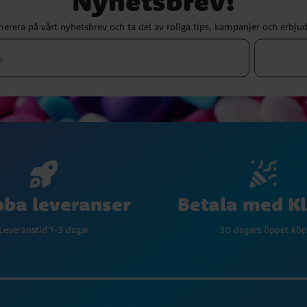
Nyhetsbrev!
erera på vårt nyhetsbrev och ta del av roliga tips, kampanjer och erbju
Betala med K
ba leveranser
30 dagars öppet köp
Leveranstid 1-3 dagar