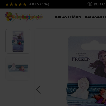
4.8 / 5
(7896)
FRI FR
KALASTEMAN
KALASART