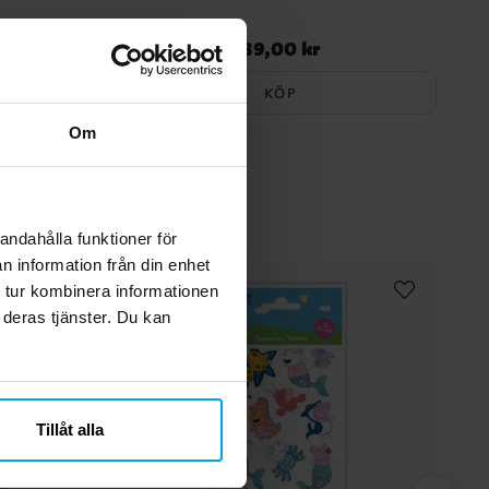
89,00 kr
Pris
:
89,00 kr
KÖP
Om
andahålla funktioner för
n information från din enhet
 tur kombinera informationen
 deras tjänster. Du kan
Tillåt alla