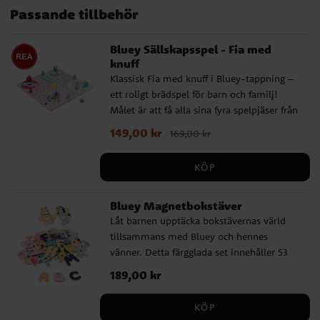
Passande tillbehör
Bluey Sällskapsspel - Fia med
knuff
Klassisk Fia med knuff i Bluey-tappning –
ett roligt brädspel för barn och familj!
Målet är att få alla sina fyra spelpjäser från
start till mål före motspelarna. Spelet är
Nuvarande pris
149,00 kr
:
149,00 kr
Tidigare pris
:
169,00 kr
tillverkat i trä och innehåller spelplan, 16
169,00 kr
pjäser i fyra färger, en tärning och
KÖP
spelregler. En lekfull aktivitet för hela
familjen, där tur och taktik möts i ett
Bluey Magnetbokstäver
fartfyllt race. Rekommenderad från 3 år.
Låt barnen upptäcka bokstävernas värld
tillsammans med Bluey och hennes
vänner. Detta färgglada set innehåller 53
magnetiska bokstäver från både det
Pris
189,00 kr
:
189,00 kr
nordiska och det tyska alfabetet samt 17
figurer föreställande karaktärer från Blueys
KÖP
populära universum. Alla delar är