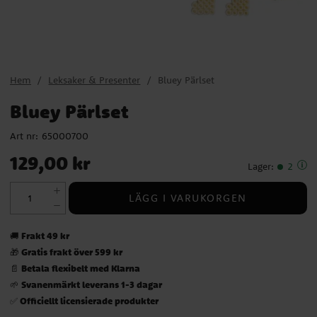
Hem
Leksaker & Presenter
Bluey Pärlset
Bluey Pärlset
Art nr:
65000700
Pris
:
129,00 kr
129,00 kr
Lager
:
2
LÄGG I VARUKORGEN
Frakt 49 kr
🚚
Gratis frakt över 599 kr
🎁
Betala flexibelt med Klarna
📄
Svanenmärkt leverans 1-3 dagar
🌱
Officiellt licensierade produkter
✅