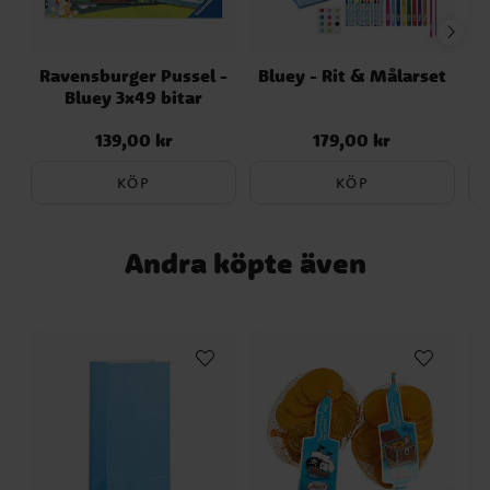
Ravensburger Pussel -
Bluey - Rit & Målarset
Bluey 3x49 bitar
139,00 kr
179,00 kr
Pris
:
139,00 kr
Pris
:
179,00 kr
KÖP
KÖP
Andra köpte även