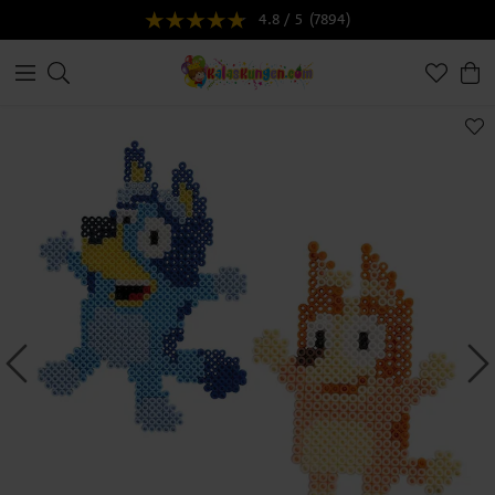
4.8 / 5
(7894)