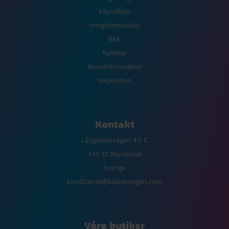
Köpvillkor
Integritetspolicy
REA
Nyheter
Returinformation
Inspiration
Kontakt
Långedalsvägen 40 C
455 32 Munkedal
Sverige
kundtjanst@kalaskungen.com
Våra butiker