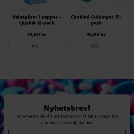
Kalaspåsar i papper -
Choklad Guldmynt 15-
Ljusblå 12-pack
pack
35,00 kr
35,00 kr
Pris
:
35,00 kr
Pris
:
35,00 kr
KÖP
KÖP
Nyhetsbrev!
Prenumerera på vårt nyhetsbrev och ta del av roliga tips,
kampanjer och erbjudanden.