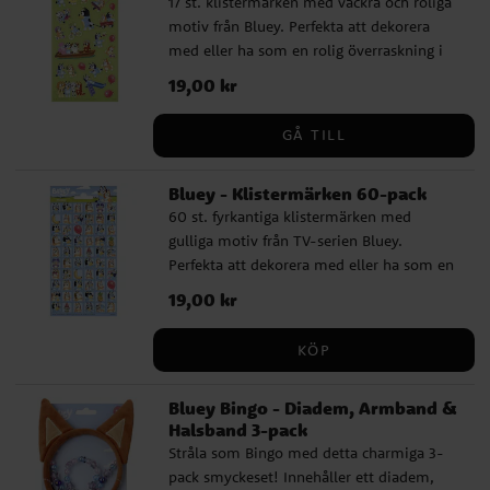
17 st. klistermärken med vackra och roliga
Plastverktyg för skrapning medföljer ✔️
brickor och förvaring ✔️ Lämpligt från 3 år
motiv från Bluey. Perfekta att dekorera
Officiellt licensierad produkt ✔️
✔️ Enkla spelregler som passar hela
med eller ha som en rolig överraskning i
Rekommenderad från 3 år Storlek: ca 14 ×
familjen ✔️ Officiellt licensierad produkt
kalaspåsarna. Klistermärkena varierar i
20,5 cm.
Pris
19,00 kr
:
19,00 kr
storlek från 1 till 7 cm. Detta är en officiellt
licensierad produkt.
GÅ TILL
Bluey - Klistermärken 60-pack
60 st. fyrkantiga klistermärken med
gulliga motiv från TV-serien Bluey.
Perfekta att dekorera med eller ha som en
rolig överraskning i kalaspåsarna.
Pris
19,00 kr
:
19,00 kr
Klistermärkena har en storlek på 1,5 cm
och passar perfekt för alla Bluey-fans.
KÖP
Detta är en officiellt licensierad produkt.
Bluey Bingo - Diadem, Armband &
Halsband 3-pack
Stråla som Bingo med detta charmiga 3-
pack smyckeset! Innehåller ett diadem,