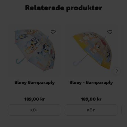
Relaterade produkter
Bluey Barnparaply
Bluey - Barnparaply
189,00 kr
189,00 kr
Pris
:
189,00 kr
Pris
:
189,00 kr
KÖP
KÖP