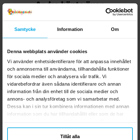
Andra köpte även
Samtycke
Information
Om
Denna webbplats använder cookies
Vi använder enhetsidentifierare för att anpassa innehållet
och annonserna till användarna, tillhandahålla funktioner
för sociala medier och analysera vår trafik. Vi
vidarebefordrar även sådana identifierare och annan
Tatueringar - Bluey 12-
Paw Patrol Skye -
B
information från din enhet till de sociala medier och
pack
Kalaspaket 8-16
personer
annons- och analysföretag som vi samarbetar med.
29,00 kr
199,00 kr
Pris
:
29,00 kr
Pris
:
199,00 kr
Dessa kan i sin tur kombinera informationen med annan
information som du har tillhandahållit eller som de har
KÖP
GÅ TILL
samlat in när du har använt deras tjänster. Du kan
närsomhelst ändra ditt samtycke.
Tillåt alla