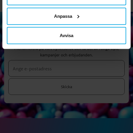
Anpassa
Avvisa
Nyhetsbrev!
Prenumerera på vårt nyhetsbrev och ta del av roliga tips,
kampanjer och erbjudanden.
Skicka