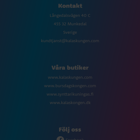
Kontakt
Långedalsvägen 40 C
455 32 Munkedal
Sverige
kundtjanst@kalaskungen.com
Våra butiker
www.kalaskungen.com
www.bursdagskongen.com
www.synttarikuningas.fi
www.kalaskongen.dk
Följ oss
Facebook