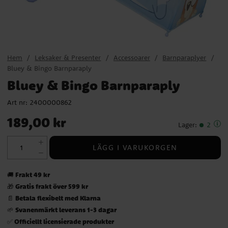
Hem
Leksaker & Presenter
Accessoarer
Barnparaplyer
Bluey & Bingo Barnparaply
Bluey & Bingo Barnparaply
Art nr:
2400000862
Pris
:
189,00 kr
189,00 kr
Lager
:
2
LÄGG I VARUKORGEN
Frakt 49 kr
🚚
Gratis frakt över 599 kr
🎁
Betala flexibelt med Klarna
📄
Svanenmärkt leverans 1-3 dagar
🌱
Officiellt licensierade produkter
✅