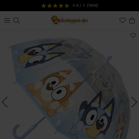
4.8 / 5
(7898)