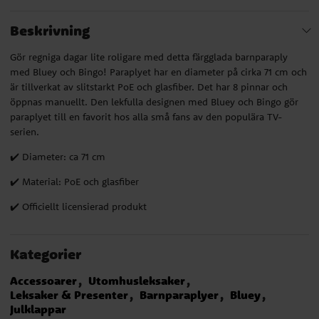
Beskrivning
Gör regniga dagar lite roligare med detta färgglada barnparaply
med Bluey och Bingo! Paraplyet har en diameter på cirka 71 cm och
är tillverkat av slitstarkt PoE och glasfiber. Det har 8 pinnar och
öppnas manuellt. Den lekfulla designen med Bluey och Bingo gör
paraplyet till en favorit hos alla små fans av den populära TV-
serien.
✔️ Diameter: ca 71 cm
✔️ Material: PoE och glasfiber
✔️ Officiellt licensierad produkt
Kategorier
Accessoarer
Utomhusleksaker
Leksaker & Presenter
Barnparaplyer
Bluey
Julklappar