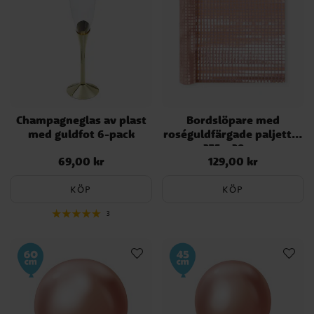
Champagneglas av plast
Bordslöpare med
med guldfot 6-pack
roséguldfärgade paljetter
275 x 28 cm
69,00 kr
129,00 kr
Pris
:
69,00 kr
Pris
:
129,00 kr
KÖP
KÖP
3