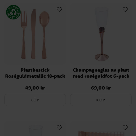
Plastbestick
Champagneglas av plast
Roséguldmetallic 18-pack
med roséguldfot 6-pack
49,00 kr
69,00 kr
Pris
:
49,00 kr
Pris
:
69,00 kr
KÖP
KÖP