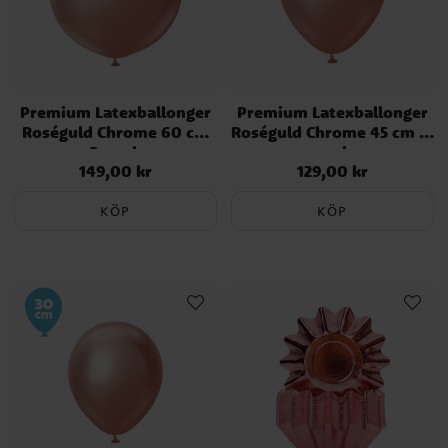
Premium Latexballonger
Premium Latexballonger
Roséguld Chrome 60 cm
Roséguld Chrome 45 cm 5-
2-pack
pack
149,00 kr
129,00 kr
Pris
:
149,00 kr
Pris
:
129,00 kr
KÖP
KÖP