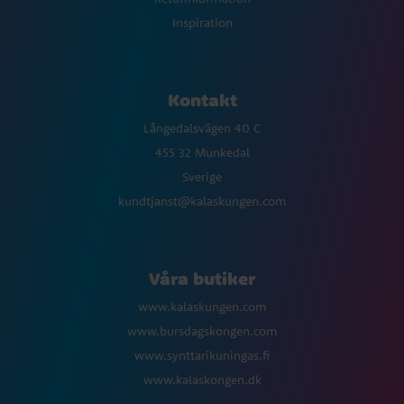
Inspiration
Kontakt
Långedalsvägen 40 C
455 32 Munkedal
Sverige
kundtjanst@kalaskungen.com
Våra butiker
www.kalaskungen.com
www.bursdagskongen.com
www.synttarikuningas.fi
www.kalaskongen.dk