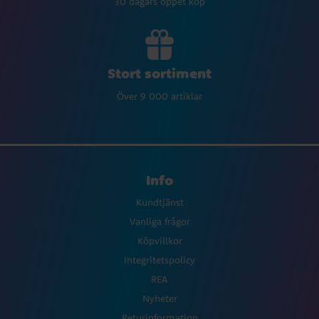
30 dagars öppet köp
Stort sortiment
Över 9 000 artiklar
Info
Kundtjänst
Vanliga frågor
Köpvillkor
Integritetspolicy
REA
Nyheter
Returinformation