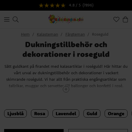
4.8 / 5
(7896)
Hem
Kalasteman
Färgteman
Roseguld
Dukningstillbehör och
dekorationer i roseguld
Sätt guldkant på firandet med kalasartiklar i roséguld!
Här hittar du
vårt
urval av dukningstillbehör och dekorationer i vackert
skimrande roséguld. Vi har allt från praktiska engångsartiklar som
tallrikar, muggar och servetter till ballonger och konfetti i rosé.
Tips!
Våra kalasartiklar i roséguld passar minst lika bra på kalaset
som på bröllopet, dopet eller babyshowern.
Ljusblå
Rosa
Lavendel
Guld
Orange