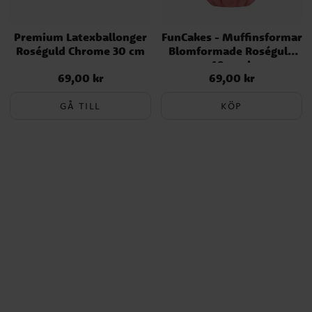
Premium Latexballonger
FunCakes - Muffinsformar
Roséguld Chrome 30 cm
Blomformade Roséguld
48-pack
69,00 kr
69,00 kr
Pris
:
69,00 kr
Pris
:
69,00 kr
GÅ TILL
KÖP