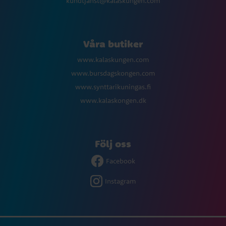
kundtjanst@kalaskungen.com
Våra butiker
www.kalaskungen.com
www.bursdagskongen.com
www.synttarikuningas.fi
www.kalaskongen.dk
Följ oss
Facebook
Instagram