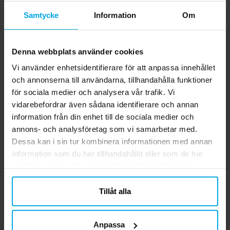
Samtycke
Information
Om
Denna webbplats använder cookies
Vi använder enhetsidentifierare för att anpassa innehållet
och annonserna till användarna, tillhandahålla funktioner
Pappmuggar 250 ml -
Papptallrikar 22,5 cm -
för sociala medier och analysera vår trafik. Vi
Orange 10-pack
Orange 10-pack
vidarebefordrar även sådana identifierare och annan
29,00 kr
39,00 kr
Pris
:
29,00 kr
Pris
:
39,00 kr
information från din enhet till de sociala medier och
annons- och analysföretag som vi samarbetar med.
KÖP
KÖP
Dessa kan i sin tur kombinera informationen med annan
information som du har tillhandahållit eller som de har
samlat in när du har använt deras tjänster. Du kan
Andra köpte även
närsomhelst ändra ditt samtycke.
Tillåt alla
Anpassa