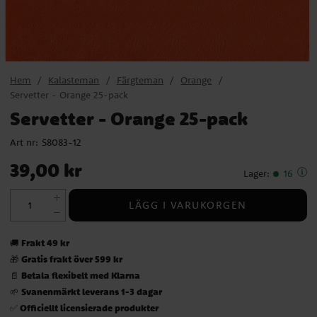
Hem
Kalasteman
Färgteman
Orange
Servetter - Orange 25-pack
Servetter - Orange 25-pack
Art nr:
S8083-12
Pris
:
39,00 kr
39,00 kr
Lager
:
16
LÄGG I VARUKORGEN
Frakt 49 kr
🚚
Gratis frakt över 599 kr
🎁
Betala flexibelt med Klarna
📄
Svanenmärkt leverans 1-3 dagar
🌱
Officiellt licensierade produkter
✅