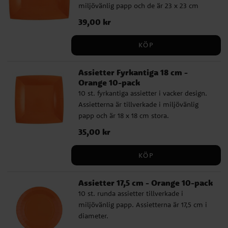
miljövänlig papp och de är 23 x 23 cm
stora.
Pris
39,00 kr
:
39,00 kr
KÖP
Assietter Fyrkantiga 18 cm -
Orange 10-pack
10 st. fyrkantiga assietter i vacker design.
Assietterna är tillverkade i miljövänlig
papp och är 18 x 18 cm stora.
Pris
35,00 kr
:
35,00 kr
KÖP
Assietter 17,5 cm - Orange 10-pack
10 st. runda assietter tillverkade i
miljövänlig papp. Assietterna är 17,5 cm i
diameter.