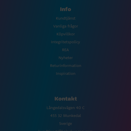
Info
Kundtjänst
Vanliga frågor
Köpvillkor
Integritetspolicy
REA
Nyheter
Returinformation
Inspiration
Kontakt
Långedalsvägen 40 C
455 32 Munkedal
Sverige