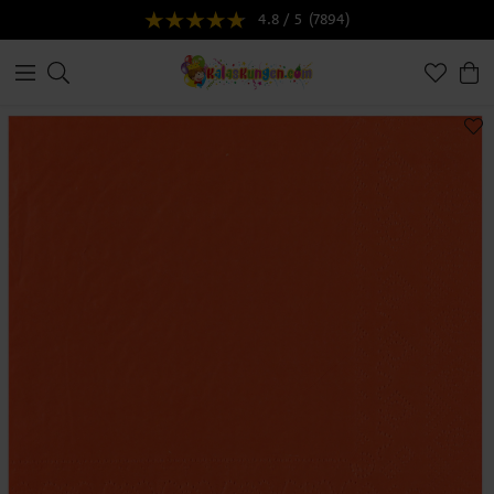
4.8 / 5
(7894)