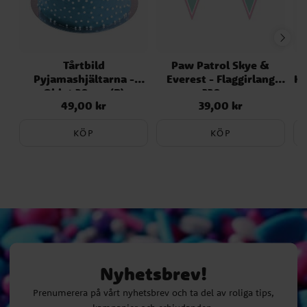
Tårtbild
Paw Patrol Skye &
Pyjamashjältarna -
Everest - Flaggirlang
Ka
Oblat 20 cm (B)
230 cm
49,00 kr
39,00 kr
Pris
:
49,00 kr
Pris
:
39,00 kr
KÖP
KÖP
Nyhetsbrev!
Prenumerera på vårt nyhetsbrev och ta del av roliga tips,