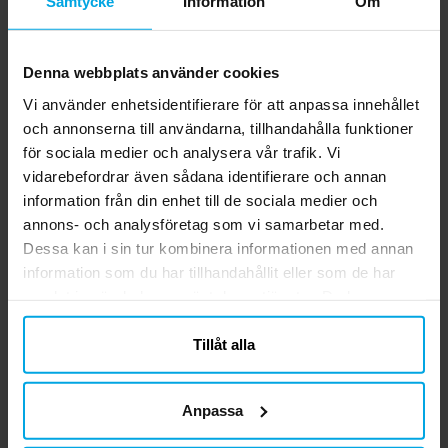
Samtycke
Information
Om
ett suddgummi, alla med färgstarka och
KÖP
häftiga motiv från One Piece.
One Piece Skolset Röd 5 delar
Denna webbplats använder cookies
Ge skolstarten en rolig twist med detta
Vi använder enhetsidentifierare för att anpassa innehållet
One Piece Skolset! Denna uppsättning i
och annonserna till användarna, tillhandahålla funktioner
innehåller allt som behövs för en
för sociala medier och analysera vår trafik. Vi
framgångsrik skoldag: en blyertspenna, en
Nuvarande pris
49,00 kr
:
49,00 kr
Tidigare pris
:
59,00 kr
vidarebefordrar även sådana identifierare och annan
bläckpenna, en linjal, en pennvässare och
59,00 kr
information från din enhet till de sociala medier och
ett suddgummi, alla med färgstarka och
KÖP
häftiga motiv från One Piece.
annons- och analysföretag som vi samarbetar med.
Dessa kan i sin tur kombinera informationen med annan
information som du har tillhandahållit eller som de har
Relaterade produkter
samlat in när du har använt deras tjänster. Du kan
närsomhelst ändra ditt samtycke.
Tillåt alla
Anpassa