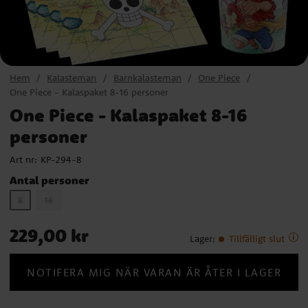
Hem
Kalasteman
Barnkalasteman
One Piece
One Piece - Kalaspaket 8-16 personer
One Piece - Kalaspaket 8-16
personer
Art nr:
KP-294-8
Antal personer
8
16
Pris
:
229,00 kr
229,00 kr
Lager
:
Tillfälligt slut
NOTIFERA MIG NÄR VARAN ÄR ÅTER I LAGER