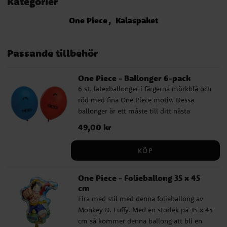
Kategorier
One Piece
Kalaspaket
Passande tillbehör
One Piece - Ballonger 6-pack
6 st. latexballonger i färgerna mörkblå och
röd med fina One Piece motiv. Dessa
ballonger är ett måste till ditt nästa
kalasfirande. Ballongerna blir ca 27 cm i
Pris
49,00 kr
:
49,00 kr
diameter när dom är uppblåsta och går att
fylla med luft och helium. Om du blåser
KÖP
upp med luft rekommenderar vi att du
använder en ballongpump.
One Piece - Folieballong 35 x 45
cm
Fira med stil med denna folieballong av
Monkey D. Luffy. Med en storlek på 35 x 45
cm så kommer denna ballong att bli en