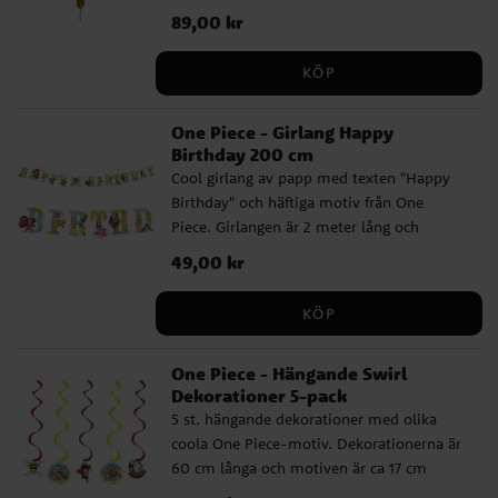
omedelbar hit på ditt One Piece-kalas.
Pris
89,00 kr
:
89,00 kr
Den är enkel att blåsa upp med hjälp av
antingen helium eller luft, och den har
KÖP
självförslutande ventil så att du inte
behöver oroa dig för att luften ska rinna
One Piece - Girlang Happy
ut. Men om du vill blåsa upp ballongen
Birthday 200 cm
med vanlig luft behöver du en
Cool girlang av papp med texten "Happy
ballongpump eller ett sugrör.
Birthday" och häftiga motiv från One
Piece. Girlangen är 2 meter lång och
bokstäverna är ca 16 cm höga.
Pris
49,00 kr
:
49,00 kr
KÖP
One Piece - Hängande Swirl
Dekorationer 5-pack
5 st. hängande dekorationer med olika
coola One Piece-motiv. Dekorationerna är
60 cm långa och motiven är ca 17 cm
stora.