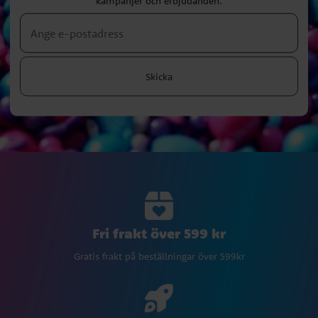
kampanjer och erbjudanden.
Skicka
Fri frakt över 599 kr
Gratis frakt på beställningar över 599kr