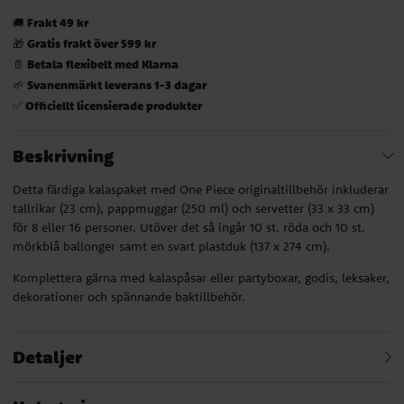
Frakt 49 kr
🚚
Gratis frakt över 599 kr
🎁
Betala flexibelt med Klarna
📄
Svanenmärkt leverans 1-3 dagar
🌱
Officiellt licensierade produkter
✅
Beskrivning
Detta färdiga kalaspaket med One Piece originaltillbehör inkluderar
tallrikar (23 cm), pappmuggar (250 ml) och servetter (33 x 33 cm)
för 8 eller 16 personer. Utöver det så ingår 10 st. röda och 10 st.
mörkblå ballonger samt en svart plastduk (137 x 274 cm).
Komplettera gärna med kalaspåsar eller partyboxar, godis, leksaker,
dekorationer och spännande baktillbehör.
Detaljer