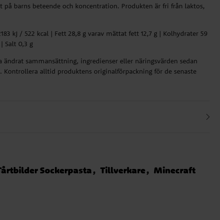
t på barns beteende och koncentration. Produkten är fri från laktos,
83 kJ / 522 kcal | Fett 28,8 g varav mättat fett 12,7 g | Kolhydrater 59
| Salt 0,3 g
ha ändrat sammansättning, ingredienser eller näringsvärden sedan
 Kontrollera alltid produktens originalförpackning för de senaste
Tårtbilder Sockerpasta
Tillverkare
Minecraft