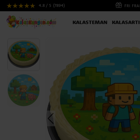
4.8 / 5
(7894)
FRI FR
KALASTEMAN
KALASART