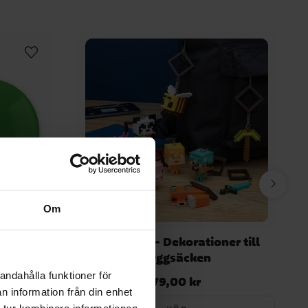
Om
 8-pack
Minecraft - Dekorationer till
Ryggsäcken
andahålla funktioner för
79,00 kr
Pris
:
79,00 kr
n information från din enhet