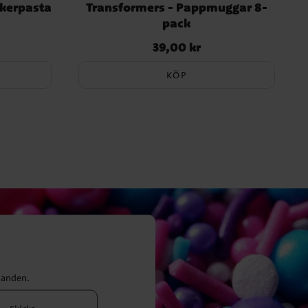
ckerpasta
Transformers - Pappmuggar 8-
pack
39,00 kr
Pris
:
39,00 kr
KÖP
danden.