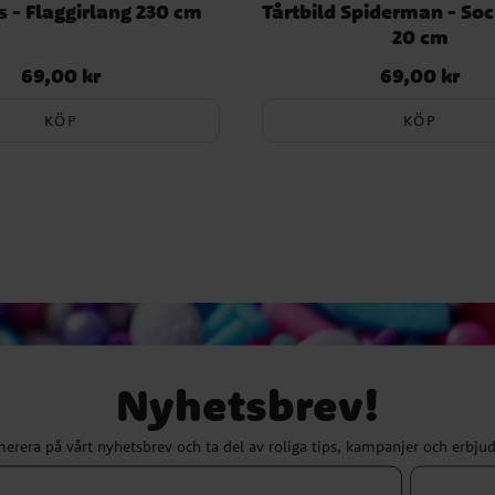
 - Flaggirlang 230 cm
Tårtbild Spiderman - So
20 cm
69,00 kr
69,00 kr
Pris
:
69,00 kr
Pris
:
69,00 kr
KÖP
KÖP
Nyhetsbrev!
erera på vårt nyhetsbrev och ta del av roliga tips, kampanjer och erbju