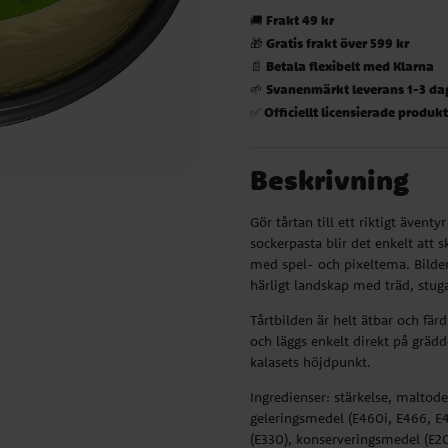
Frakt 49 kr
🚚
Gratis frakt över 599 kr
🎁
Betala flexibelt med Klarna
📄
Svanenmärkt leverans 1-3 da
🌱
Officiellt licensierade produk
✅
Beskrivning
Gör tårtan till ett riktigt ävent
sockerpasta blir det enkelt att s
med spel- och pixeltema. Bilden
härligt landskap med träd, stug
Tårtbilden är helt ätbar och fä
och läggs enkelt direkt på grädde
kalasets höjdpunkt.
Ingredienser: stärkelse, maltodex
geleringsmedel (E460i, E466, E4
(E330), konserveringsmedel (E202