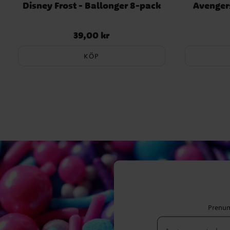
Disney Frost - Ballonger 8-pack
Avengers
39,00 kr
Pris
:
39,00 kr
KÖP
Prenum