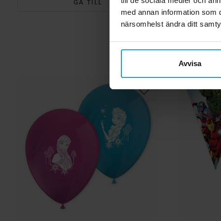
till de sociala medier och a
GÅ TILL
med annan information som du 
närsomhelst ändra ditt samt
Avvisa