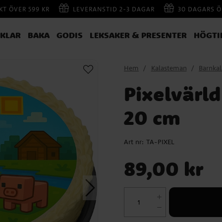
AKT ÖVER 599 KR
LEVERANSTID 2-3 DAGAR
30 DAGARS Ö
IKLAR
BAKA
GODIS
LEKSAKER & PRESENTER
HÖGTI
Hem
Kalasteman
Barnka
Pixelvärld
20 cm
Art nr:
TA-PIXEL
Pris
:
89,00 kr
89,00 kr