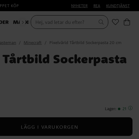
PPET KÖP
NYHETER
REA
KUNDTJÄNST
DER
MASKERAD
lasteman
Minecraft
Pixelvärld Tårtbild Sockerpasta 20 cm
 Tårtbild Sockerpasta
Lager
:
21
LÄGG I VARUKORGEN