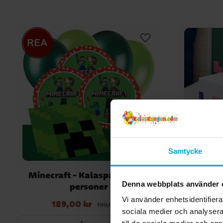
Samtycke
Minecraft - Kalaspaket 8-24
Minecr
Denna webbplats använder 
personer
Vi använder enhetsidentifierar
189,00 kr
Nuvarande pris
:
189,00 kr
Tidigare pris
:
199,00 kr
199,00 kr
sociala medier och analysera 