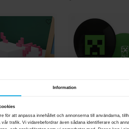
Information
aft - Lampa Axolotl
Minecraft - Ballonger
cookies
e för att anpassa innehållet och annonserna till användarna, tillh
399,00 kr
49,00 kr
Pris
:
399,00 kr
Pris
:
49,00 kr
vår trafik. Vi vidarebefordrar även sådana identifierare och anna