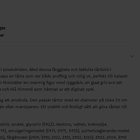
gar
ter
yr i pixelvärlden. Med denna färgglada och lekfulla tårtbild i
kapa en tårta som ser både proffsig och rolig ut, perfekt till kalaset
 föreställer en charmig figur med ryggsäck, en glad gris och ett
a och blå himmel som hämtat ur ett digitalt spel.
rdig att använda. Den passar tårtor med en diameter på cirka 20 cm
n eller marsipanen. Ett snabbt och festligt sätt att göra tårtan till
trin, socker, glycerin (E422), dextros, vatten, kokosolja,
14), emulgeringsmedel (E471, E475, E455), surhetsreglerande medel
), färgämnen (E104, E110, E122, E151, E102, E133). E102, E104, E110