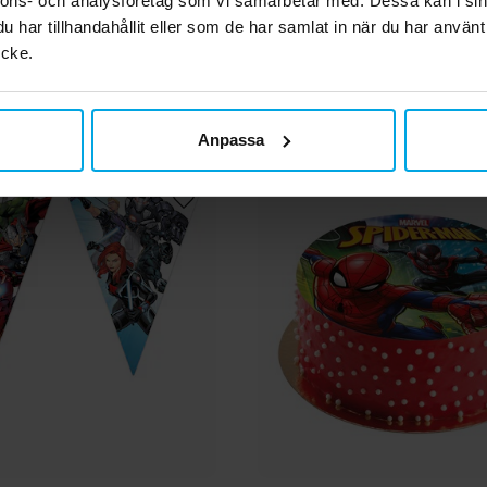
nnons- och analysföretag som vi samarbetar med. Dessa kan i sin
KÖP
KÖP
har tillhandahållit eller som de har samlat in när du har använt
ycke.
Andra köpte även
Anpassa