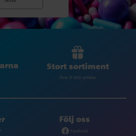
Skicka
larna
Stort sortiment
Över 9 000 artiklar
er
Följ oss
m
Facebook