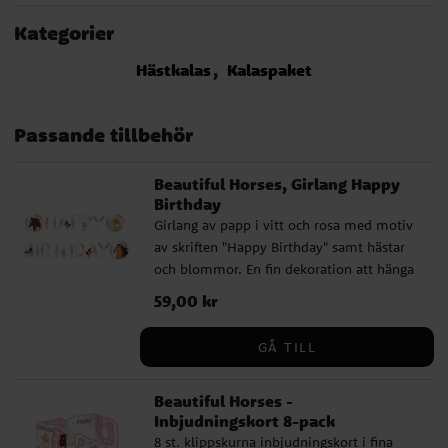
Kategorier
Hästkalas
Kalaspaket
Passande tillbehör
Beautiful Horses, Girlang Happy
Birthday
Girlang av papp i vitt och rosa med motiv
av skriften "Happy Birthday" samt hästar
och blommor. En fin dekoration att hänga
upp inför hästkalaset. Girlangen är ca 1,4
Pris
59,00 kr
:
59,00 kr
meter lång.
GÅ TILL
Beautiful Horses -
Inbjudningskort 8-pack
8 st. klippskurna inbjudningskort i fina