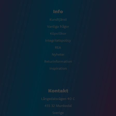
Info
Kundtjänst
Vanliga frågor
Köpvillkor
Integritetspolicy
REA
Nyheter
Returinformation
Inspiration
Kontakt
Långedalsvägen 40 C
455 32 Munkedal
Sverige