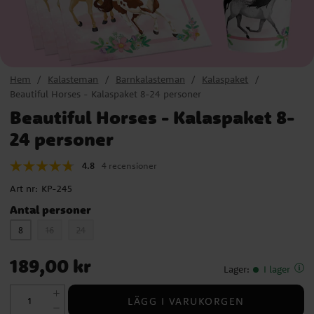
Hem
Kalasteman
Barnkalasteman
Kalaspaket
Beautiful Horses - Kalaspaket 8-24 personer
Beautiful Horses - Kalaspaket 8-
24 personer
4.8
4 recensioner
Art nr:
KP-245
Antal personer
8
16
24
Pris
:
189,00 kr
189,00 kr
Lager
:
I lager
LÄGG I VARUKORGEN