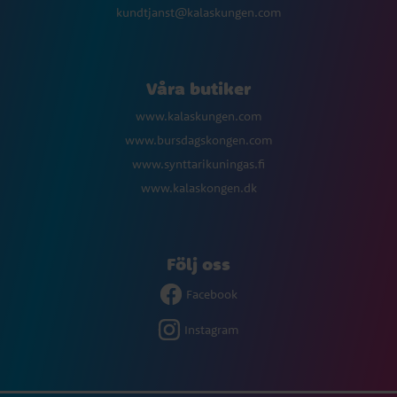
kundtjanst@kalaskungen.com
Våra butiker
www.kalaskungen.com
www.bursdagskongen.com
www.synttarikuningas.fi
www.kalaskongen.dk
Följ oss
Facebook
Instagram