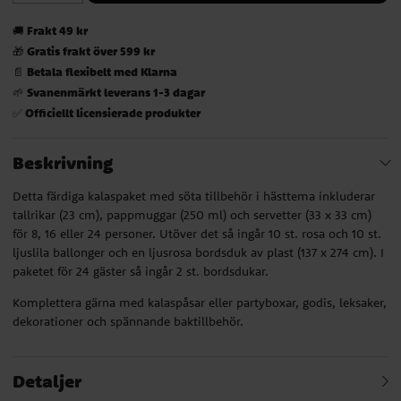
Frakt 49 kr
🚚
Gratis frakt över 599 kr
🎁
Betala flexibelt med Klarna
📄
Svanenmärkt leverans 1-3 dagar
🌱
Officiellt licensierade produkter
✅
Beskrivning
Detta färdiga kalaspaket med söta tillbehör i hästtema inkluderar
tallrikar (23 cm), pappmuggar (250 ml) och servetter (33 x 33 cm)
för 8, 16 eller 24 personer. Utöver det så ingår 10 st. rosa och 10 st.
ljuslila ballonger och en ljusrosa bordsduk av plast (137 x 274 cm). I
paketet för 24 gäster så ingår 2 st. bordsdukar.
Komplettera gärna med kalaspåsar eller partyboxar, godis, leksaker,
dekorationer och spännande baktillbehör.
Detaljer