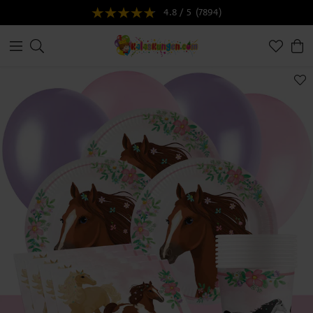
4.8 / 5
(7894)