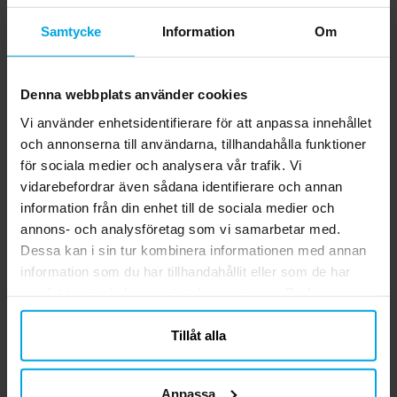
Kalastutor 8-pack
Tallrikar 8-pack
Samtycke
Information
Om
49,00 kr
49,00 kr
Pris
:
49,00 kr
Pris
:
49,00 kr
KÖP
KÖP
Denna webbplats använder cookies
Vi använder enhetsidentifierare för att anpassa innehållet
Andra köpte även
och annonserna till användarna, tillhandahålla funktioner
för sociala medier och analysera vår trafik. Vi
vidarebefordrar även sådana identifierare och annan
information från din enhet till de sociala medier och
annons- och analysföretag som vi samarbetar med.
Dessa kan i sin tur kombinera informationen med annan
information som du har tillhandahållit eller som de har
samlat in när du har använt deras tjänster. Du kan
närsomhelst ändra ditt samtycke.
Tillåt alla
Avengers - Flaggirlang
Sifferballonger Lila 86
230 cm
cm
Anpassa