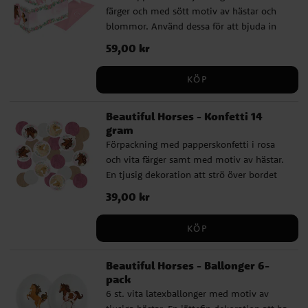
färger och med sött motiv av hästar och
blommor. Använd dessa för att bjuda in
dina vänner till ett roligt kalas med
Pris
59,00 kr
:
59,00 kr
hästtema. Inbjudningskorten är ca 7,5 x 14
cm stora vikta och förpackningen
KÖP
inkluderar även 8 st. rosa kuvert.
Beautiful Horses - Konfetti 14
gram
Förpackning med papperskonfetti i rosa
och vita färger samt med motiv av hästar.
En tjusig dekoration att strö över bordet
inför kalaset med hästtema.
Pris
39,00 kr
:
39,00 kr
Förpackningen innehåller 14 gram.
KÖP
Beautiful Horses - Ballonger 6-
pack
6 st. vita latexballonger med motiv av