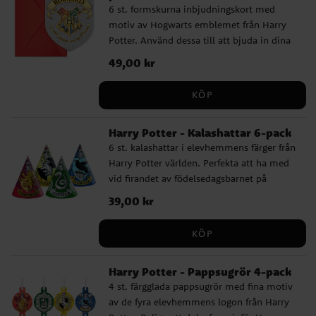
6 st. formskurna inbjudningskort med
motiv av Hogwarts emblemet från Harry
Potter. Använd dessa till att bjuda in dina
kompisar till ett magiskt roligt Harry
Pris
49,00 kr
:
49,00 kr
Potter kalas. Inbjudningskorten är ca 9 x
11,5 cm stora och all text är på engelska.
KÖP
Förpackningen inkluderar även 6 st. röda
kuvert.
Harry Potter - Kalashattar 6-pack
6 st. kalashattar i elevhemmens färger från
Harry Potter världen. Perfekta att ha med
vid firandet av födelsedagsbarnet på
kalaset med Harry Potter tema. Hattarna
Pris
39,00 kr
:
39,00 kr
är ca 19 cm höga och sätts på plats med
ett resårband. Det finns 2 st. Gryffindor, 2
KÖP
st. Slytherin, 1 st. Hufflepuff och 1 st.
Ravenclaw.
Harry Potter - Pappsugrör 4-pack
4 st. färgglada pappsugrör med fina motiv
av de fyra elevhemmens logon från Harry