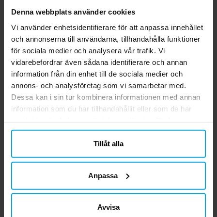
inklusive Hogwarts elevhem. Perfekta till
Denna webbplats använder cookies
skolan, kontoret eller som en rolig
KÖP
överraskning i kalaspåsen för alla unga
Vi använder enhetsidentifierare för att anpassa innehållet
häxor och trollkarlar. ✔️ 8 pennor med
och annonserna till användarna, tillhandahålla funktioner
Harry Potter, Glasögonbågar 4-
sudd ✔️ Motiv inspirerade av Hogwarts
för sociala medier och analysera vår trafik. Vi
pack
och elevhemmen ✔️ Officiellt licensierad
vidarebefordrar även sådana identifierare och annan
4 st. glasögonbågar av hårdplast. Med
produkt
information från din enhet till de sociala medier och
dessa kan du och dina vänner klä ut er
annons- och analysföretag som vi samarbetar med.
som Harry Potter till kalaset.
Dessa kan i sin tur kombinera informationen med annan
Pris
49,00 kr
:
49,00 kr
information som du har tillhandahållit eller som de har
samlat in när du har använt deras tjänster. Du kan
KÖP
närsomhelst ändra ditt samtycke.
Tillåt alla
Relaterade produkter
Anpassa
Avvisa