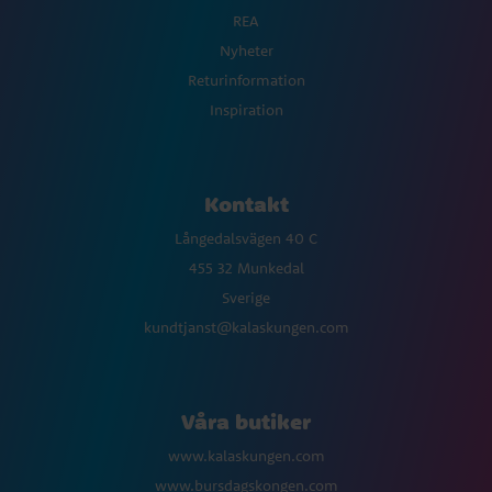
REA
Nyheter
Returinformation
Inspiration
Kontakt
Långedalsvägen 40 C
455 32 Munkedal
Sverige
kundtjanst@kalaskungen.com
Våra butiker
www.kalaskungen.com
www.bursdagskongen.com