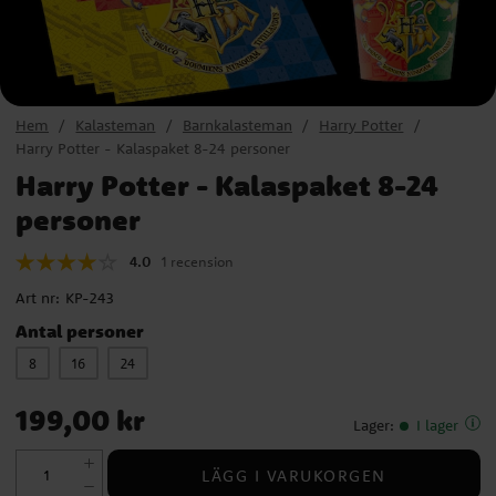
Hem
Kalasteman
Barnkalasteman
Harry Potter
Harry Potter - Kalaspaket 8-24 personer
Harry Potter - Kalaspaket 8-24
personer
4.0
1 recension
Art nr:
KP-243
Antal personer
8
16
24
Pris
:
199,00 kr
199,00 kr
Lager
:
I lager
LÄGG I VARUKORGEN