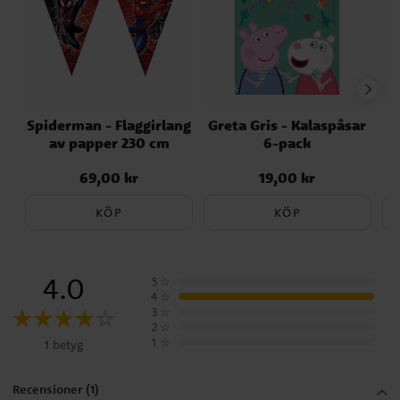
Spiderman - Flaggirlang
Greta Gris - Kalaspåsar
S
av papper 230 cm
6-pack
69,00 kr
19,00 kr
Pris
:
69,00 kr
Pris
:
19,00 kr
KÖP
KÖP
4.0
5
☆
4
☆
3
☆
2
☆
1
☆
1 betyg
Recensioner (1)