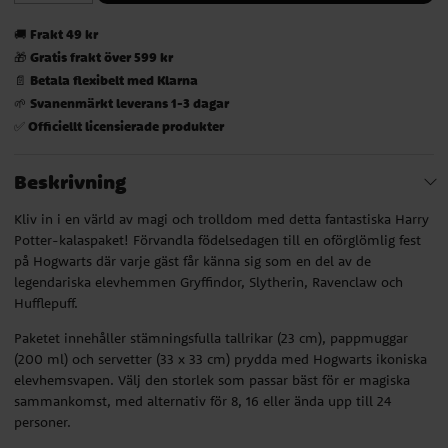
Frakt 49 kr
🚚
Gratis frakt över 599 kr
🎁
Betala flexibelt med Klarna
📄
Svanenmärkt leverans 1-3 dagar
🌱
Officiellt licensierade produkter
✅
Beskrivning
Kliv in i en värld av magi och trolldom med detta fantastiska Harry
Potter-kalaspaket! Förvandla födelsedagen till en oförglömlig fest
på Hogwarts där varje gäst får känna sig som en del av de
legendariska elevhemmen Gryffindor, Slytherin, Ravenclaw och
Hufflepuff.
Paketet innehåller stämningsfulla tallrikar (23 cm), pappmuggar
(200 ml) och servetter (33 x 33 cm) prydda med Hogwarts ikoniska
elevhemsvapen. Välj den storlek som passar bäst för er magiska
sammankomst, med alternativ för 8, 16 eller ända upp till 24
personer.