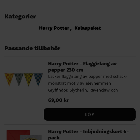
Kategorier
Harry Potter
Kalaspaket
Passande tillbehör
Harry Potter - Flaggirlang av
papper 230 cm
Läcker flaggirlang av papper med schack-
mönstrat motiv av elevhemmen
Gryffindor, Slytherin, Ravenclaw och
Hufflepuff från Harry Potter universumet.
Pris
69,00 kr
:
69,00 kr
En underbar dekoration att pynta rummet
med inför kalaset med roligt Harry Potter
KÖP
tema. Girlangen är ca 2,3 meter lång och
varje vimpel är ca 24,5 cm hög.
Harry Potter - Inbjudningskort 6-
pack