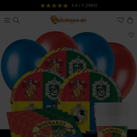
4.8 / 5
(7894)