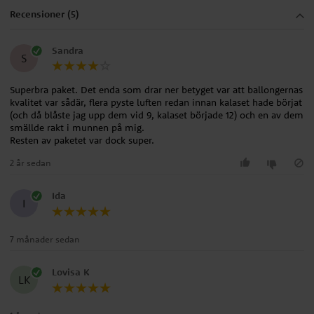
Recensioner (5)
Sandra
S
Superbra paket. Det enda som drar ner betyget var att ballongernas
kvalitet var sådär, flera pyste luften redan innan kalaset hade börjat
(och då blåste jag upp dem vid 9, kalaset började 12) och en av dem
smällde rakt i munnen på mig.
Resten av paketet var dock super.
2 år sedan
Ida
I
7 månader sedan
Lovisa K
LK