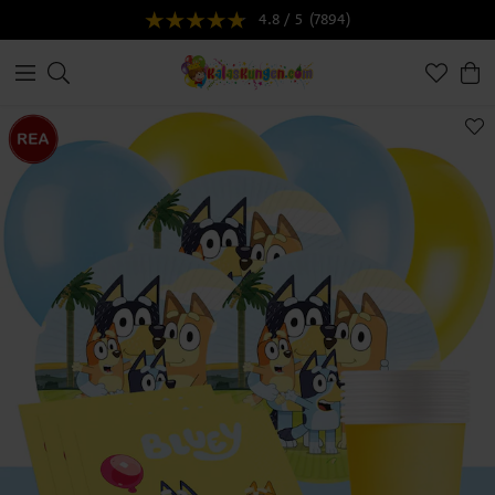
4.8 / 5
(7894)