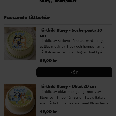
Bluey
Kalaspaket
Passande tillbehör
Tårtbild Bluey - Sockerpasta 20
cm
Tårtbild av sockerfri fondant med riktigt
gulligt motiv av Bluey och hennes familj.
Tårtbilden är färdig att läggas direkt på
tårtan och har ett skarpare och mer
Pris
69,00 kr
:
69,00 kr
detaljerat tryck än vad en oblatbild har.
Dessutom har bilden en god vaniljsmak.
KÖP
Bilden är 20 cm i diameter Ingredienser:
stärkelse, sötningsmedel: E965, E955,
Tårtbild Bluey - Oblat 20 cm
stabiliseringsmedel: E460i, E414, E466.
Tårtbild av oblat med gulligt motiv av
Förtjockningsmedel: maltodextrin,
Bluey och Bingo från serien Bluey. Baka en
fuktbevarandemedel: E422,
egen tårta till barnkalaset med Bluey tema
emulgeringsmedel: E433,
och placera din oblat på toppen. Bilden
konserveringsmedel: E330, E202.
Pris
49,00 kr
:
49,00 kr
som är 20 cm i diameter är enkel att
Färgämnen E122, E133, E102, E151. (E122,