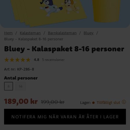
Hem
Kalasteman
Barnkalasteman
Bluey
Bluey - Kalaspaket 8-16 personer
Bluey - Kalaspaket 8-16 personer
4.8
5 recensioner
Art nr:
KP-286-8
Antal personer
8
16
Nuvarande pris
:
189,00 kr
Tidigare pris
:
199,00 kr
189,00 kr
199,00 kr
Lager
:
Tillfälligt slut
NOTIFERA MIG NÄR VARAN ÄR ÅTER I LAGER