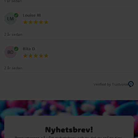
1 år sedan
Louise M
LM
2 år sedan
Bita D
BD
2 år sedan
Verified by Trustvoice
Nyhetsbrev!
Prenumerera på vårt nyhetsbrev och ta del av roliga tips,