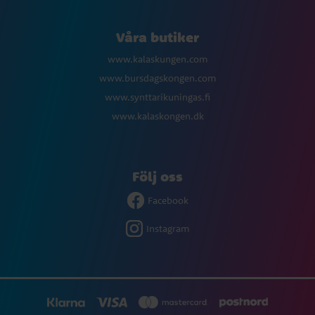
Våra butiker
www.kalaskungen.com
www.bursdagskongen.com
www.synttarikuningas.fi
www.kalaskongen.dk
Följ oss
Facebook
Instagram