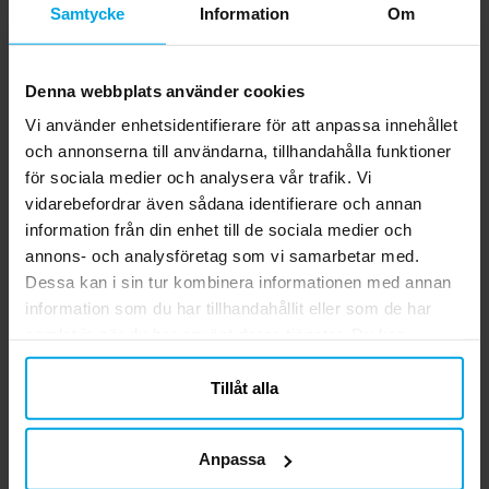
Samtycke
Information
Om
från Bluey. Påsarna är 23 x 16 cm stora.
Pris
49,00 kr
:
49,00 kr
Denna webbplats använder cookies
GÅ TILL
Vi använder enhetsidentifierare för att anpassa innehållet
och annonserna till användarna, tillhandahålla funktioner
Bluey - Ballonger 6-pack
för sociala medier och analysera vår trafik. Vi
6 st. latexballonger med motiv från Bluey.
vidarebefordrar även sådana identifierare och annan
Dessa färgstarka ballonger med Bluey-
information från din enhet till de sociala medier och
tema är ett måste för ditt nästa barnkalas.
annons- och analysföretag som vi samarbetar med.
Perfekt för att skapa en lekfull och
Pris
69,00 kr
:
69,00 kr
Dessa kan i sin tur kombinera informationen med annan
minnesvärd festupplevelse. Ballongerna
blir ca 30 cm i diameter när dom är
information som du har tillhandahållit eller som de har
GÅ TILL
uppblåsta och går att fylla med luft och
samlat in när du har använt deras tjänster. Du kan
helium. Om du blåser upp med luft
närsomhelst ändra ditt samtycke.
rekommenderar vi att du använder en
Tillåt alla
Relaterade produkter
ballongpump.
Anpassa