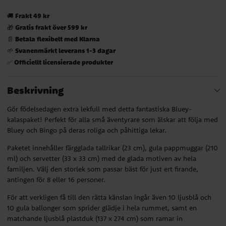
Frakt 49 kr
🚚
Gratis frakt över 599 kr
🎁
Betala flexibelt med Klarna
📄
Svanenmärkt leverans 1-3 dagar
🌱
Officiellt licensierade produkter
✅
Beskrivning
Gör födelsedagen extra lekfull med detta fantastiska Bluey-
kalaspaket! Perfekt för alla små äventyrare som älskar att följa med
Bluey och Bingo på deras roliga och påhittiga lekar.
Paketet innehåller färgglada tallrikar (23 cm), gula pappmuggar (210
ml) och servetter (33 x 33 cm) med de glada motiven av hela
familjen. Välj den storlek som passar bäst för just ert firande,
antingen för 8 eller 16 personer.
För att verkligen få till den rätta känslan ingår även 10 ljusblå och
10 gula ballonger som sprider glädje i hela rummet, samt en
matchande ljusblå plastduk (137 x 274 cm) som ramar in