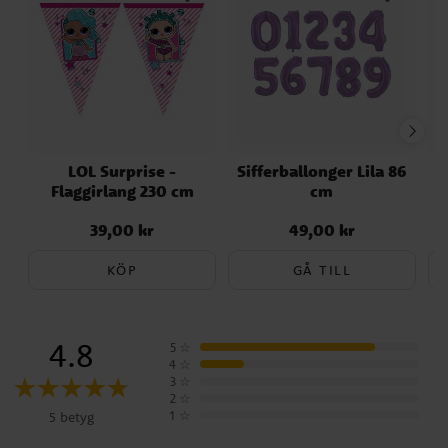
LOL Surprise -
Sifferballonger Lila 86
Flaggirlang 230 cm
cm
39,00 kr
49,00 kr
Pris
:
39,00 kr
Pris
:
49,00 kr
KÖP
GÅ TILL
4.8
5
☆
4
☆
3
☆
2
☆
1
☆
5 betyg