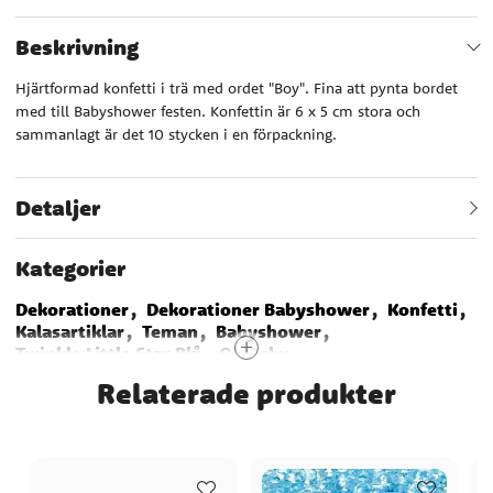
Beskrivning
Hjärtformad konfetti i trä med ordet "Boy". Fina att pynta bordet
med till Babyshower festen. Konfettin är 6 x 5 cm stora och
sammanlagt är det 10 stycken i en förpackning.
Detaljer
Kategorier
Dekorationer
Dekorationer Babyshower
Konfetti
Kalasartiklar
Teman
Babyshower
Twinkle Little Star Blå
Oh Baby
Pastell Babyshower
Blue Heart Babyshower
Relaterade produkter
Gender Reveal Party
Botanical Baby
Narwhal Babyshower
Baby in Bloom
Baby Boy
Teddybjörn Babyshower
Ditsy Floral