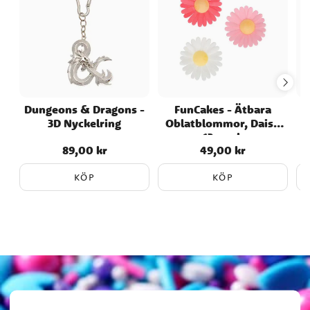
Dungeons & Dragons -
FunCakes - Ätbara
3D Nyckelring
Oblatblommor, Daisy
13-pack
89,00 kr
49,00 kr
Pris
:
89,00 kr
Pris
:
49,00 kr
KÖP
KÖP