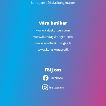
kundtjanst@kalaskungen.com
Våra butiker
www.kalaskungen.com
www.bursdagskongen.com
www.synttarikuningas.fi
www.kalaskongen.dk
Följ oss
Facebook
Instagram