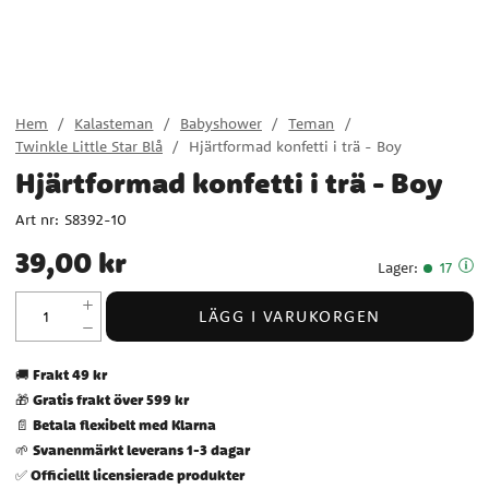
Hem
Kalasteman
Babyshower
Teman
Twinkle Little Star Blå
Hjärtformad konfetti i trä - Boy
Hjärtformad konfetti i trä - Boy
Art nr:
S8392-10
Pris
:
39,00 kr
39,00 kr
Lager
:
17
LÄGG I VARUKORGEN
Frakt 49 kr
🚚
Gratis frakt över 599 kr
🎁
Betala flexibelt med Klarna
📄
Svanenmärkt leverans 1-3 dagar
🌱
Officiellt licensierade produkter
✅