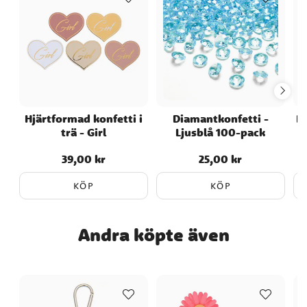
Hjärtformad konfetti i
Diamantkonfetti -
D
trä - Girl
Ljusblå 100-pack
39,00 kr
25,00 kr
Pris
:
39,00 kr
Pris
:
25,00 kr
KÖP
KÖP
Andra köpte även