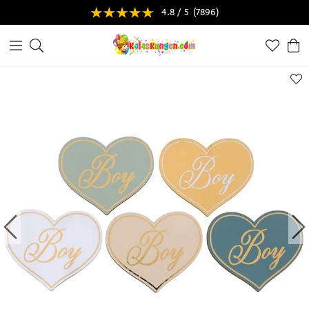
4.8 / 5
(7896)