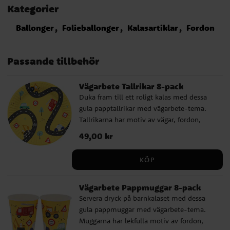
Kategorier
Ballonger
Folieballonger
Kalasartiklar
Fordon
Passande tillbehör
Vägarbete Tallrikar 8-pack
Duka fram till ett roligt kalas med dessa
gula papptallrikar med vägarbete-tema.
Tallrikarna har motiv av vägar, fordon,
skyltar och små byggdetaljer som passar
Pris
49,00 kr
:
49,00 kr
perfekt till barn som gillar grävmaskiner,
lastbilar, traktorer och andra arbetsfordon.
KÖP
Tallrikarna är fina att kombinera med
servetter, muggar och dekorationer i
Vägarbete Pappmuggar 8-pack
samma tema och gör dukningen extra
Servera dryck på barnkalaset med dessa
lekfull. Ett bra val till barnkalas där
gula pappmuggar med vägarbete-tema.
byggarbetsplats, fordon och vägar står i
Muggarna har lekfulla motiv av fordon,
fokus. ✔ 8 papptallrikar med vägarbete-