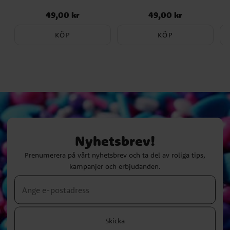
49,00 kr
49,00 kr
Pris
:
49,00 kr
Pris
:
49,00 kr
KÖP
KÖP
Nyhetsbrev!
Prenumerera på vårt nyhetsbrev och ta del av roliga tips,
kampanjer och erbjudanden.
Skicka