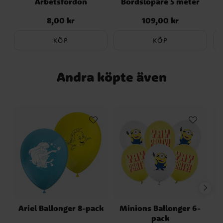
Arbetsfordon
Bordslöpare 5 meter
B
8,00 kr
109,00 kr
Pris
:
8,00 kr
Pris
:
109,00 kr
KÖP
KÖP
Andra köpte även
Ariel Ballonger 8-pack
Minions Ballonger 6-
C
pack