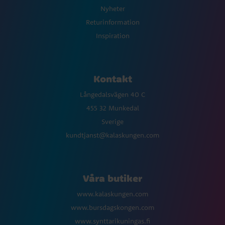
Nyheter
Returinformation
Inspiration
Kontakt
Långedalsvägen 40 C
455 32 Munkedal
Sverige
kundtjanst@kalaskungen.com
Våra butiker
www.kalaskungen.com
www.bursdagskongen.com
www.synttarikuningas.fi