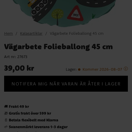
Hem
Kalasartiklar
Vägarbete Folieballong 45 cm
Vägarbete Folieballong 45 cm
Art nr:
27673
Pris
:
39,00 kr
39,00 kr
Lager
:
Kommer 2026-08-07
NOTIFERA MIG NÄR VARAN ÄR ÅTER I LAGER
Frakt 49 kr
🚚
Gratis frakt över 599 kr
🎁
Betala flexibelt med Klarna
📄
Svanenmärkt leverans 1-3 dagar
🌱