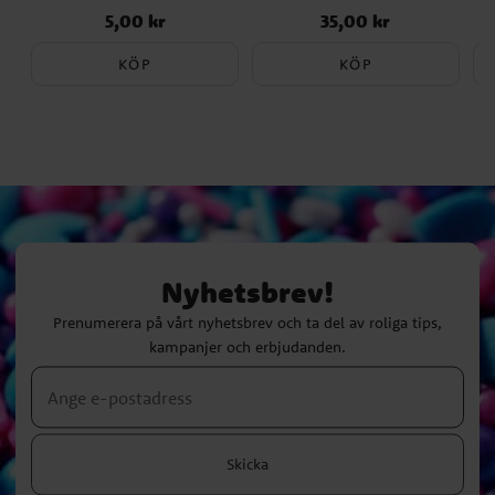
5,00 kr
35,00 kr
Pris
:
5,00 kr
Pris
:
35,00 kr
KÖP
KÖP
Nyhetsbrev!
Prenumerera på vårt nyhetsbrev och ta del av roliga tips,
kampanjer och erbjudanden.
Skicka