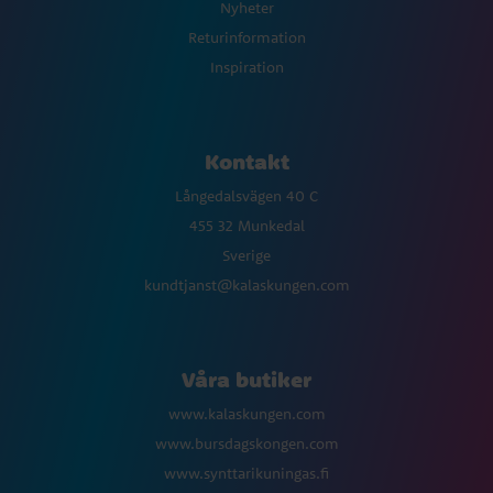
Nyheter
Returinformation
Inspiration
Kontakt
Långedalsvägen 40 C
455 32 Munkedal
Sverige
kundtjanst@kalaskungen.com
Våra butiker
www.kalaskungen.com
www.bursdagskongen.com
www.synttarikuningas.fi