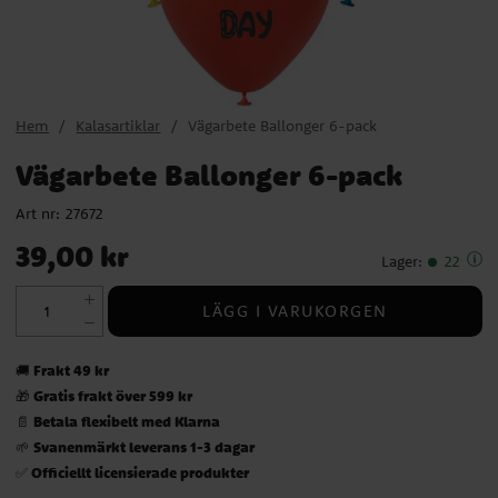
Hem
Kalasartiklar
Vägarbete Ballonger 6-pack
Vägarbete Ballonger 6-pack
Art nr:
27672
Pris
:
39,00 kr
39,00 kr
Lager
:
22
LÄGG I VARUKORGEN
Frakt 49 kr
🚚
Gratis frakt över 599 kr
🎁
Betala flexibelt med Klarna
📄
Svanenmärkt leverans 1-3 dagar
🌱
Officiellt licensierade produkter
✅