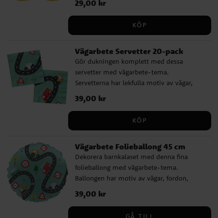
Pris
29,00 kr
:
29,00 kr
perfekt till barn som gillar grävmaskiner,
certifierat papper
traktorer, brandbilar och andra
KÖP
arbetsfordon. Pappmuggarna är fina att
kombinera med tallrikar, servetter och
Vägarbete Servetter 20-pack
dekorationer i samma tema för en
Gör dukningen komplett med dessa
enhetlig dukning. ✔ 8 pappmuggar med
servetter med vägarbete-tema.
vägarbete-motiv ✔ Rymmer 250 ml ✔
Servetterna har lekfulla motiv av vägar,
FSC-certifierat papper
fordon, skyltar och byggdetaljer som
Pris
39,00 kr
:
39,00 kr
passar perfekt till barn som gillar
grävmaskiner, traktorer, brandbilar och
KÖP
andra arbetsfordon. ✔ 20 servetter med
vägarbete-motiv ✔ Mått: ca 33 x 33 cm
Vägarbete Folieballong 45 cm
utvikta ✔ 3-lagers servetter av FSC-
Dekorera barnkalaset med denna fina
certifierat papper
folieballong med vägarbete-tema.
Ballongen har motiv av vägar, fordon,
skyltar och byggdetaljer som passar
Pris
39,00 kr
:
39,00 kr
perfekt till barn som gillar grävmaskiner,
traktorer, brandbilar och andra
GÅ TILL