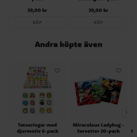
59,00 kr
39,00 kr
Pris
:
59,00 kr
Pris
:
39,00 kr
KÖP
KÖP
Andra köpte även
Tatueringar med
Miraculous Ladybug -
djurmotiv 6-pack
Servetter 20-pack
Ka