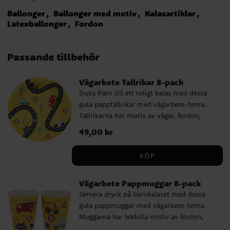
Ballonger
Ballonger med motiv
Kalasartiklar
Latexballonger
Fordon
Passande tillbehör
Vägarbete Tallrikar 8-pack
Duka fram till ett roligt kalas med dessa
gula papptallrikar med vägarbete-tema.
Tallrikarna har motiv av vägar, fordon,
skyltar och små byggdetaljer som passar
Pris
49,00 kr
:
49,00 kr
perfekt till barn som gillar grävmaskiner,
lastbilar, traktorer och andra arbetsfordon.
KÖP
Tallrikarna är fina att kombinera med
servetter, muggar och dekorationer i
Vägarbete Pappmuggar 8-pack
samma tema och gör dukningen extra
Servera dryck på barnkalaset med dessa
lekfull. Ett bra val till barnkalas där
gula pappmuggar med vägarbete-tema.
byggarbetsplats, fordon och vägar står i
Muggarna har lekfulla motiv av fordon,
fokus. ✔ 8 papptallrikar med vägarbete-
vägar, skyltar och byggdetaljer som passar
motiv ✔ Diameter: ca 23 cm ✔ FSC-