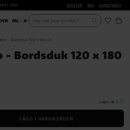
PPET KÖP
NYHETER
REA
KUNDTJÄNST
DER
MASKERAD
ob - Bordsduk 120 x 180 cm
- Bordsduk 120 x 180
Lager
:
9
LÄGG I VARUKORGEN