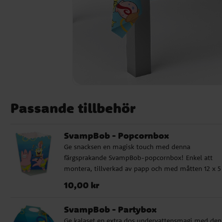
Passande tillbehör
SvampBob - Popcornbox
Ge snacksen en magisk touch med denna
färgsprakande SvampBob-popcornbox! Enkel att
montera, tillverkad av papp och med måtten 12 x 5
cm. Perfekt för popcorn på ett roligt kalas. Säljs
Pris
:
10,00 kr
10,00 kr
styckvis.
SvampBob - Partybox
Ge kalaset en extra dos undervattensmagi med de