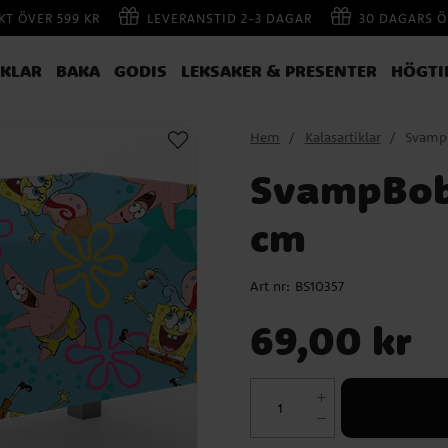
AKT ÖVER 599 KR
LEVERANSTID 2-3 DAGAR
30 DAGARS Ö
IKLAR
BAKA
GODIS
LEKSAKER & PRESENTER
HÖGTI
Hem
Kalasartiklar
SvampB
SvampBob 
cm
Art nr:
BS10357
Pris
:
69,00 kr
69,00 kr