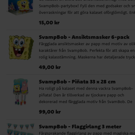
SvampBob-partybox! Fyll den med godsaker och s
överraskningar för att göra kalaset oförglömligt. En
att vika ihop, tillverkad av papp och har måtten 20
Pris
:
15,00 kr
15,00 kr
16 cm. Säljs styckvis.
SvampBob - Ansiktsmasker 6-pack
Färgglada ansiktsmasker av papp med motiv av oli
karaktärer från SvampBob. Perfekta för att skapa en
rolig kalasstämning. Maskerna har detaljerade tryck
och hålls på plats med ett bekvämt resårband.
Pris
:
49,00 kr
49,00 kr
Förpackningen innehåller 6 masker.
SvampBob - Piñata 33 x 28 cm
Ha roligt på kalaset med denna vackra SvampBob-
piñata! Den är tillverkad av tjockare papp och
dekorerad med färgglada motiv från SvamBob. De
hängande snörena gör det enkelt och spännande fö
Pris
:
99,00 kr
99,00 kr
barnen att dra fram innehållet. Ett prisvänligt val fö
små fans av SvamBob!
SvampBob - Flaggirlang 3 meter
Färgsprakande flaggirlang av papp med magiska mo