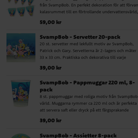
från SvampBob. En perfekt dekoration för att förva
kalasrummet till en förtrollande undervattensvärld, 
av vänskap och glädje. Girlangen är cirka 3 meter l
Pris
:
59,00 kr
59,00 kr
och varje vimpel är cirka 24,5 cm hög.
SvampBob - Servetter 20-pack
20 st. servetter med lekfullt motiv av SvampBob,
Patrick och Gary. Servetterna är 2-lagers och mäter 
33 x 33 cm. Praktiska och dekorativa till varje
undervattenskalas!
Pris
:
39,00 kr
39,00 kr
SvampBob - Pappmuggar 220 ml, 8-
pack
8 st. pappmuggar med roliga motiv från SvampBob
värld. Muggarna rymmer ca 220 ml och är perfekta 
att servera saft eller dryck på ett färgsprakande
barnkalas!
Pris
:
39,00 kr
39,00 kr
SvampBob - Assietter 8-pack