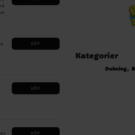
må
kel
 x
KÖP
ka
Kategorier
Dukning
B
KÖP
r
r
KÖP
tiv