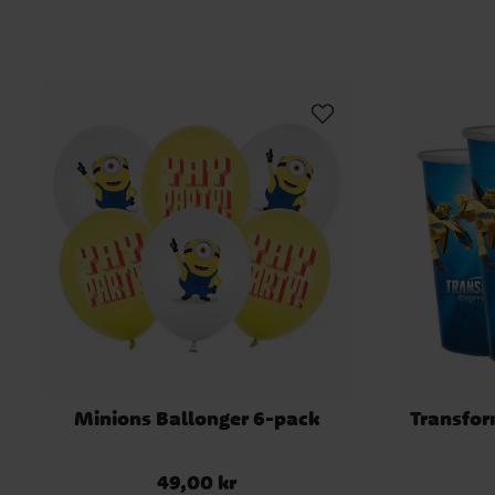
Minions Ballonger 6-pack
Transfor
49,00 kr
Pris
:
49,00 kr