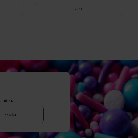
KÖP
danden.
Skicka