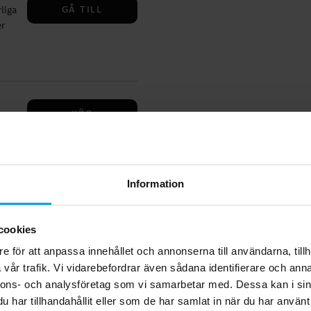
GÅ TILL
liga
er
KÖP
er
kapa
Information
cookies
Relaterade produkter
e för att anpassa innehållet och annonserna till användarna, tillh
vår trafik. Vi vidarebefordrar även sådana identifierare och anna
nnons- och analysföretag som vi samarbetar med. Dessa kan i sin
har tillhandahållit eller som de har samlat in när du har använt