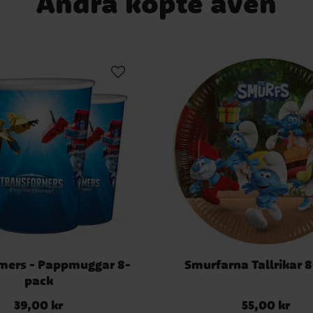
Andra köpte även
mers - Pappmuggar 8-
Smurfarna Tallrikar 
pack
39,00 kr
55,00 kr
Pris
:
39,00 kr
Pris
:
55,00 kr