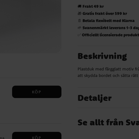
Frakt 49 kr
🚚
Gratis frakt över 599 kr
🎁
Betala flexibelt med Klarna
📄
Svanenmärkt leverans 1-3 da
🌱
Officiellt licensierade produk
✅
Beskrivning
Plastduk med färgglatt motiv f
att skydda bordet och sätta rätt 
KÖP
Detaljer
Se allt från S
KÖP
nna