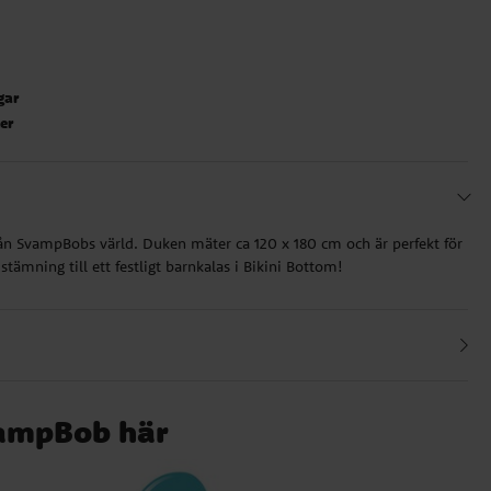
gar
ter
rån SvampBobs värld. Duken mäter ca 120 x 180 cm och är perfekt för
stämning till ett festligt barnkalas i Bikini Bottom!
vampBob här