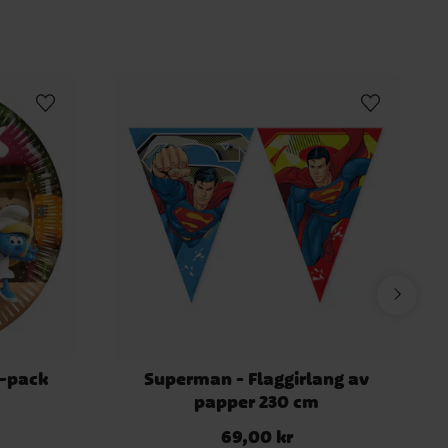
8-pack
Superman - Flaggirlang av
papper 230 cm
69,00 kr
Pris
:
69,00 kr