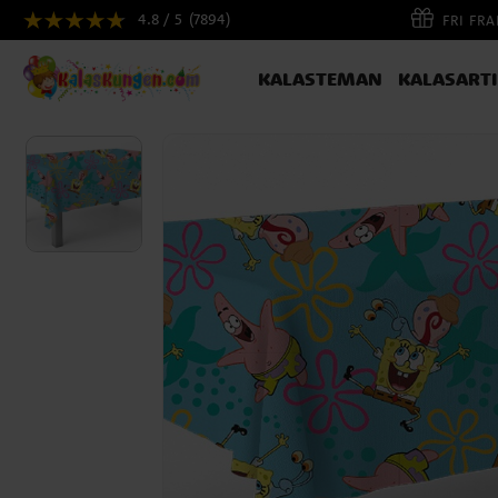
4.8 / 5
(7894)
FRI FR
KALASTEMAN
KALASART