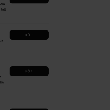
ndla
full
ång
KÖP
ca
KÖP
s
för