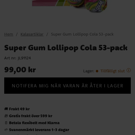
Hem
Kalasartiklar
Super Gum Lollipop Cola 53-pack
Super Gum Lollipop Cola 53-pack
Art nr:
JL91124
Pris
:
99,00 kr
99,00 kr
Lager
:
Tillfälligt slut
NOTIFERA MIG NÄR VARAN ÄR ÅTER I LAGER
Frakt 49 kr
🚚
Gratis frakt över 599 kr
🎁
Betala flexibelt med Klarna
📄
Svanenmärkt leverans 1-3 dagar
🌱