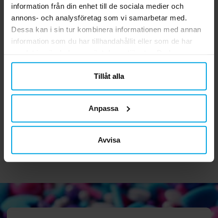
information från din enhet till de sociala medier och
annons- och analysföretag som vi samarbetar med.
Dessa kan i sin tur kombinera informationen med annan
information som du har tillhandahållit eller som de har
samlat in när du har använt deras tjänster. Du kan
närsomhelst ändra ditt samtycke.
Tillåt alla
Soccer Fans -
Pokémon - Kalaspåsar
Kalaspåsar 6-pack
av papper 4-pack
Anpassa
19,00 kr
39,00 kr
Pris
:
19,00 kr
Pris
:
39,00 kr
KÖP
KÖP
Avvisa