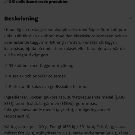
Officiellt licensierade produkter
✅
Beskrivning
Unna dig en nostalgisk smakupplevelse med Super Gum Lollipop
Cola! Här får du 53 klubbor med den klassiska colasmaken och en
överraskande tuggummifyllning i mitten. Perfekta att lägga i
kalaspåsar, bjuda på under barnkalaset eller bara njuta av när du
vill ha något riktigt gott.
✓ 53 klubbor med tuggummifyllning
✓ Klassisk och populär colasmak
✓ Perfekta till kalas och godisskålen hemma
Ingredienser: Socker, glukossirap, surhetsreglerande medel (E330,
E331), arom (cola), färgämnen (E150d), gummibas,
fuktighetsbevarande medel (glycerin), emulgeringsmedel
(solroslecitin).
Näringsvärde per 100 g: Energi 1636 kJ / 391 kcal, Fett 0,1 g, varav
mättat fett 0,1 g, Kolhydrater 98,0 g, varav sockerarter 54,7 g, Fiber