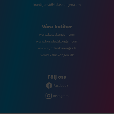
kundtjanst@kalaskungen.com
Våra butiker
www.kalaskungen.com
www.bursdagskongen.com
www.synttarikuningas.fi
www.kalaskongen.dk
Följ oss
Facebook
Instagram