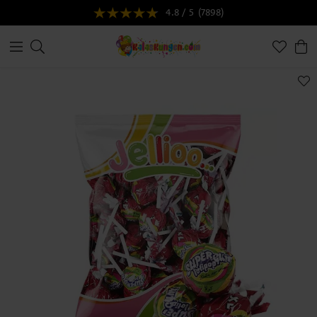
4.8 / 5
(7898)