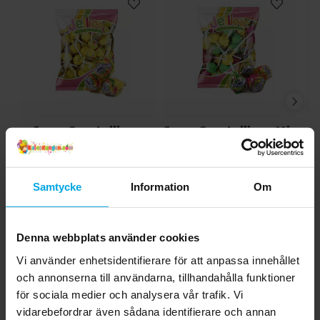
Super Gum Lollipop
Super Gum Lollipop Mix
Lemon 53-pack
53-pack
99,00 kr
99,00 kr
Pris
:
99,00 kr
Pris
:
99,00 kr
Samtycke
Information
Om
KÖP
KÖP
Denna webbplats använder cookies
Andra köpte även
Vi använder enhetsidentifierare för att anpassa innehållet
och annonserna till användarna, tillhandahålla funktioner
för sociala medier och analysera vår trafik. Vi
vidarebefordrar även sådana identifierare och annan