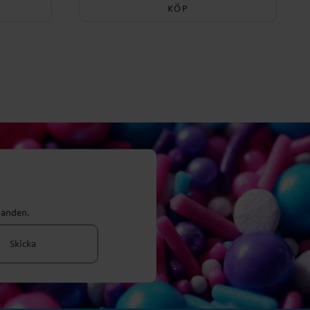
KÖP
danden.
Skicka