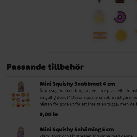
Passande tillbehör
Mini Squishy Snabbmat 4 cm
Är du sugen på en burgare, en slice pizza eller kans
en gullig donut? Dessa squishy snabbmatsfigurer se
nästan för goda ut för att inte ta en tugga, men de 
förstås bara till för att klämma på! Perfekta för
Pris
:
9,00 kr
9,00 kr
stresslindring, lek eller som en rolig liten gåva. Läg
i kalaspåsen, samlingen eller ha en vid skrivbordet 
Mini Squishy Enhörning 5 cm
en daglig dos mjuk och skojig underhållning! Säljs
Kläm, tryck och låt stressen försvinna med denna