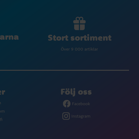
larna
Stort sortiment
Över 9 000 artiklar
er
Följ oss
m
Facebook
com
Instagram
fi