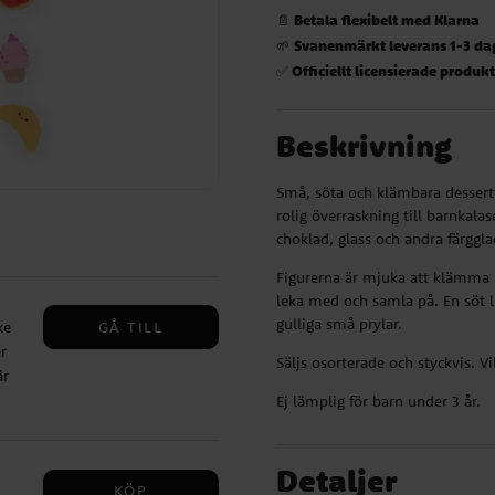
Betala flexibelt med Klarna
📄
Svanenmärkt leverans 1-3 da
🌱
Officiellt licensierade produk
✅
Beskrivning
Små, söta och klämbara dessertf
rolig överraskning till barnkala
choklad, glass och andra färggl
Figurerna är mjuka att klämma p
leka med och samla på. En söt li
gulliga små prylar.
GÅ TILL
ke
r
Säljs osorterade och styckvis. Vi
är
Ej lämplig för barn under 3 år.
g en
för
Detaljer
KÖP