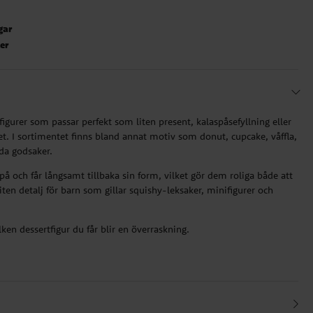
gar
ter
igurer som passar perfekt som liten present, kalaspåsefyllning eller
set. I sortimentet finns bland annat motiv som donut, cupcake, våffla,
ada godsaker.
å och får långsamt tillbaka sin form, vilket gör dem roliga både att
ten detalj för barn som gillar squishy-leksaker, minifigurer och
lken dessertfigur du får blir en överraskning.