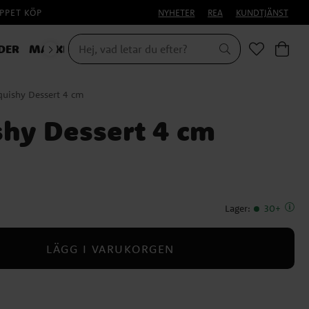
PPET KÖP
NYHETER
REA
KUNDTJÄNST
DER
MASKERAD
HALLOWEEN
quishy Dessert 4 cm
shy Dessert 4 cm
Lager
:
30+
LÄGG I VARUKORGEN