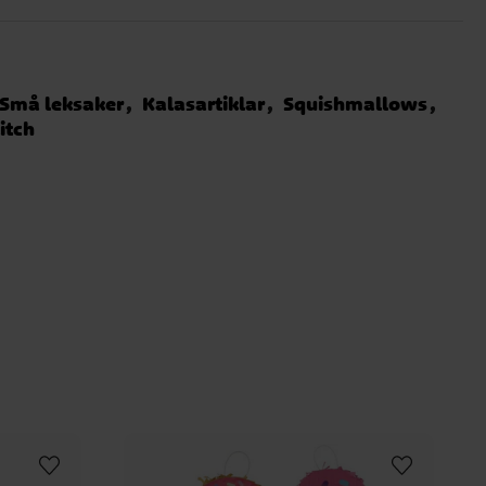
Små leksaker
Kalasartiklar
Squishmallows
titch