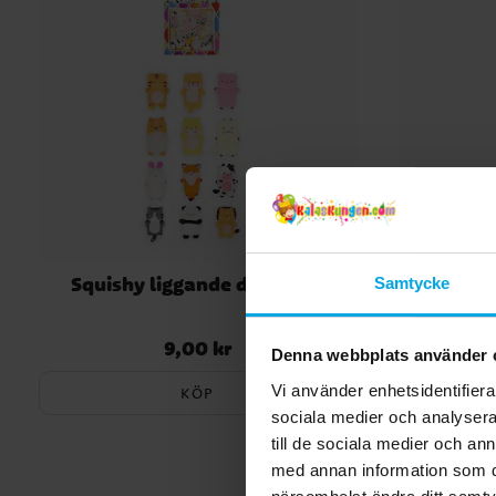
Squishy liggande djur 4 cm
Squeez
Samtycke
9,00 kr
Pris
:
9,00 kr
Denna webbplats använder 
Vi använder enhetsidentifierar
KÖP
sociala medier och analysera 
till de sociala medier och a
med annan information som du 