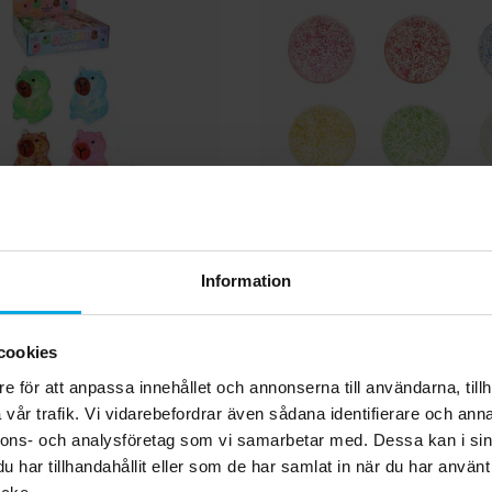
e glittrig capybara
Glittrig Studsbol
Information
29,00 kr
7,00 kr
Pris
:
29,00 kr
Pris
:
7,00 kr
cookies
e för att anpassa innehållet och annonserna till användarna, tillh
KÖP
KÖP
vår trafik. Vi vidarebefordrar även sådana identifierare och anna
nnons- och analysföretag som vi samarbetar med. Dessa kan i sin
Andra köpte även
har tillhandahållit eller som de har samlat in när du har använt