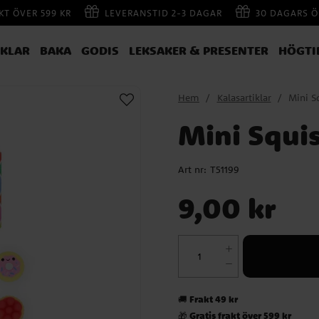
AKT ÖVER 599 KR
LEVERANSTID 2-3 DAGAR
30 DAGARS Ö
IKLAR
BAKA
GODIS
LEKSAKER & PRESENTER
HÖGTI
Hem
Kalasartiklar
Mini S
Mini Squi
Art nr:
T51199
Pris
:
9,00 kr
9,00 kr
Frakt 49 kr
🚚
Gratis frakt över 599 kr
🎁