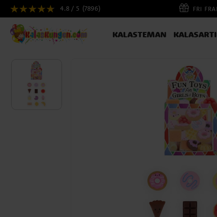
4.8 / 5
(7896)
FRI FR
KALASTEMAN
KALASART