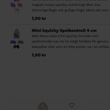
osorterade och styckvis. Ej lämpliga för barn under 
magiskt mjuka squishy-enhörning! Med sina
år.
drömmiga färger och gulliga vingar känns det som 
ha en liten bit av regnbågen i handen. Perfekt för le
Pris
:
7,00 kr
7,00 kr
avkoppling och som en förtrollande liten present til
enhörningsälskare i alla åldrar! Säljs osorterade och
Mini Squishy Spelkontroll 4 cm
styckvis. Ej lämpliga för barn under 3 år.
Med dessa coola mini squishy formade som
spelkontroller kan du ha roligt Perfekta för gamers,
kalaspåsar eller som en liten power-up i en piñata.
Säljs osorterade och styckvis. Ej lämpliga för barn
Pris
:
7,00 kr
7,00 kr
under 3 år.