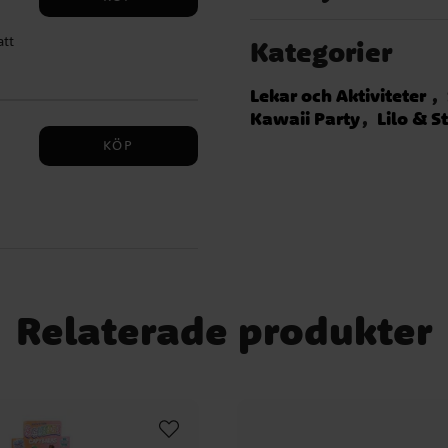
3
att
Kategorier
k,
l
Lekar och Aktiviteter
Kawaii Party
Lilo & S
KÖP
Relaterade produkter