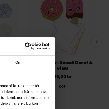
l
Mini Piñatas Kawaii Donut &
Om
Glass
99,00 kr
Pris
:
99,00 kr
andahålla funktioner för
KÖP
n information från din enhet
 tur kombinera informationen
 deras tjänster. Du kan