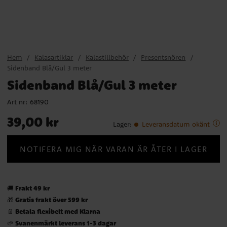
Hem
Kalasartiklar
Kalastillbehör
Presentsnören
Sidenband Blå/Gul 3 meter
Sidenband Blå/Gul 3 meter
Art nr:
68190
Pris
:
39,00 kr
39,00 kr
Lager
:
Leveransdatum okänt
NOTIFERA MIG NÄR VARAN ÄR ÅTER I LAGER
Frakt 49 kr
🚚
Gratis frakt över 599 kr
🎁
Betala flexibelt med Klarna
📄
Svanenmärkt leverans 1-3 dagar
🌱