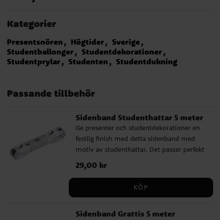
Kategorier
Presentsnören
Högtider
Sverige
Studentballonger
Studentdekorationer
Studentprylar
Studenten
Studentdukning
Passande tillbehör
Sidenband Studenthattar 5 meter
Ge presenter och studentdekorationer en
festlig finish med detta sidenband med
motiv av studenthattar. Det passar perfekt
till studenten och är fint att använda till
Pris
29,00 kr
:
29,00 kr
presentinslagning, blomsterarrangemang,
pyssel och andra små detaljer som gör
KÖP
firandet extra genomtänkt. Bandet är 5
meter långt och 9 mm brett, vilket gör det
Sidenband Grattis 5 meter
smidigt att arbeta med till både paket,