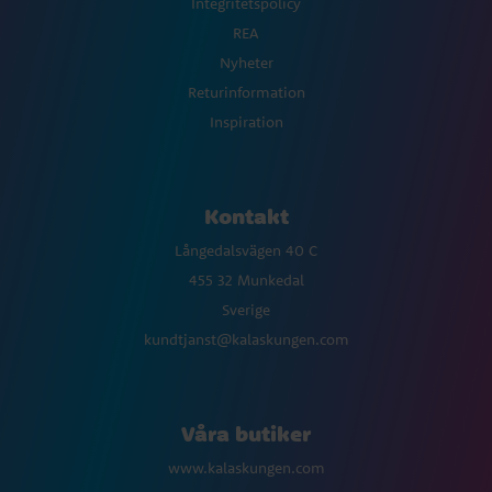
Integritetspolicy
REA
Nyheter
Returinformation
Inspiration
Kontakt
Långedalsvägen 40 C
455 32 Munkedal
Sverige
kundtjanst@kalaskungen.com
Våra butiker
www.kalaskungen.com