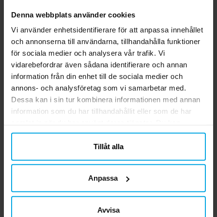
Sidenband Grattis 5
Flaggirlang Svenska
S
Denna webbplats använder cookies
meter
Flaggan 10 meter
Vi använder enhetsidentifierare för att anpassa innehållet
29,00 kr
39,00 kr
Pris
:
29,00 kr
Pris
:
39,00 kr
och annonserna till användarna, tillhandahålla funktioner
för sociala medier och analysera vår trafik. Vi
KÖP
KÖP
vidarebefordrar även sådana identifierare och annan
information från din enhet till de sociala medier och
annons- och analysföretag som vi samarbetar med.
Andra köpte även
Dessa kan i sin tur kombinera informationen med annan
information som du har tillhandahållit eller som de har
samlat in när du har använt deras tjänster. Du kan
närsomhelst ändra ditt samtycke.
Tillåt alla
Anpassa
Avvisa