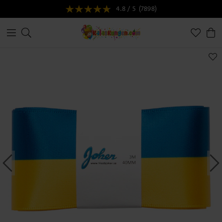
4.8 / 5
(7898)