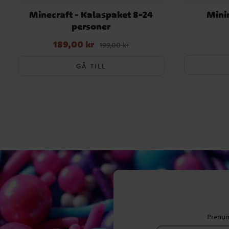
Minecraft - Kalaspaket 8-24
Mini
personer
189,00 kr
Nuvarande pris
:
189,00 kr
Tidigare pris
:
199,00 kr
199,00 kr
GÅ TILL
Prenum