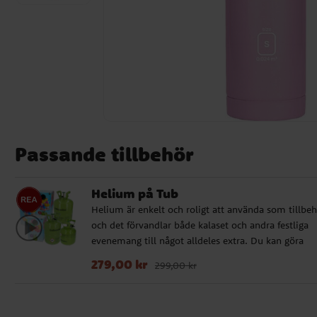
Passande tillbehör
Helium på Tub
Helium är enkelt och roligt att använda som tillbe
och det förvandlar både kalaset och andra festliga
evenemang till något alldeles extra. Du kan göra
kreativa arrangemang, fylla siffer- eller
Nuvarande pris
:
279,00 kr
Tidigare pris
:
299,00 
279,00 kr
299,00 kr
bokstavsballonger, airwalkerballonger med mera. A
ballonger vi säljer fungerar bra med helium. Våra
heliumtankar kommer i tre olika storlekar för att p