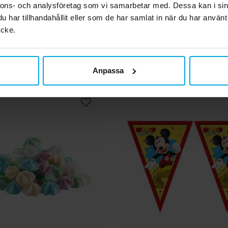
nnons- och analysföretag som vi samarbetar med. Dessa kan i sin
GÅ TILL
GÅ TILL
har tillhandahållit eller som de har samlat in när du har använt
Till
ycke.
ch
Andra köpte även
har
Anpassa
na