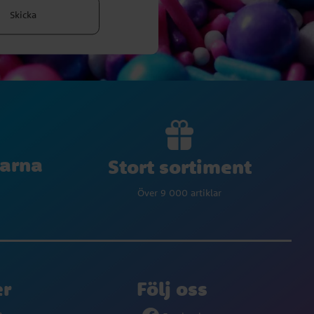
Skicka
larna
Stort sortiment
Över 9 000 artiklar
er
Följ oss