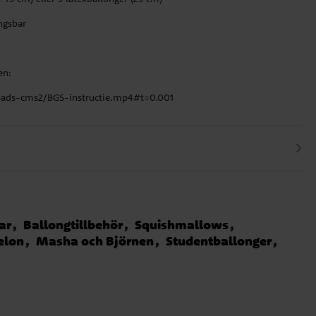
ngsbar
en:
ploads-cms2/BGS-instructie.mp4#t=0.001
ar
Ballongtillbehör
Squishmallows
elon
Masha och Björnen
Studentballonger