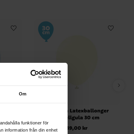
Om
nger
Premium Latexballonger
m
Pastellgula 30 cm
andahålla funktioner för
39,00 kr
Pris
:
39,00 kr
n information från din enhet