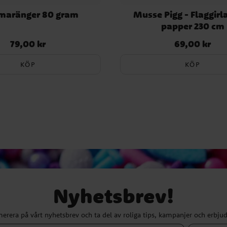
maränger 80 gram
Musse Pigg - Flaggirl
papper 230 cm
79,00 kr
69,00 kr
Pris
:
79,00 kr
Pris
:
69,00 kr
KÖP
KÖP
Nyhetsbrev!
erera på vårt nyhetsbrev och ta del av roliga tips, kampanjer och erbju