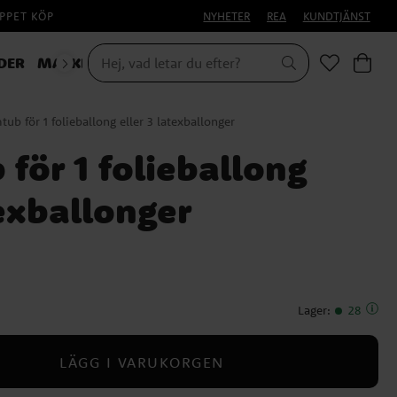
PPET KÖP
NYHETER
REA
KUNDTJÄNST
DER
MASKERAD
ub för 1 folieballong eller 3 latexballonger
för 1 folieballong
texballonger
Lager
:
28
LÄGG I VARUKORGEN