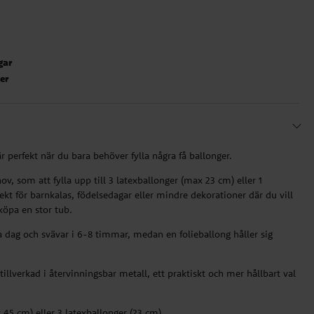
gar
ter
 perfekt när du bara behöver fylla några få ballonger.
, som att fylla upp till 3 latexballonger (max 23 cm) eller 1
kt för barnkalas, födelsedagar eller mindre dekorationer där du vill
köpa en stor tub.
 dag och svävar i 6-8 timmar, medan en folieballong håller sig
illverkad i återvinningsbar metall, ett praktiskt och mer hållbart val
x 45 cm) eller 3 latexballonger (23 cm)