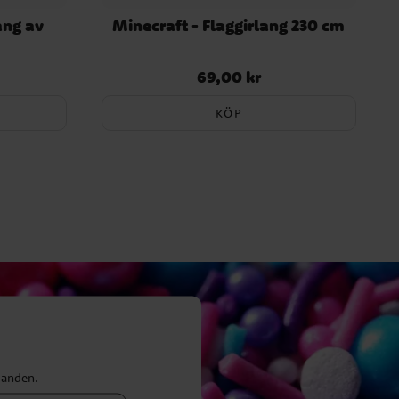
ang av
Minecraft - Flaggirlang 230 cm
69,00 kr
Pris
:
69,00 kr
KÖP
danden.