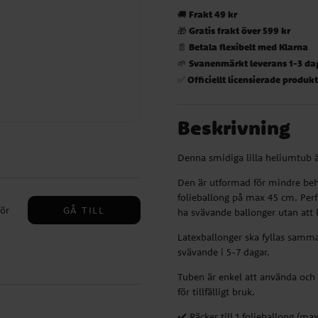
Frakt 49 kr
🚚
Gratis frakt över 599 kr
🎁
Betala flexibelt med Klarna
📄
Svanenmärkt leverans 1-3 da
🌱
Officiellt licensierade produk
✅
Beskrivning
Denna smidiga lilla heliumtub är
Den är utformad för mindre behov
folieballong på max 45 cm. Perfe
GÅ TILL
hör
ha svävande ballonger utan att 
Latexballonger ska fyllas samma
svävande i 5-7 dagar.
kr
lla
Tuben är enkel att använda och t
för tillfälligt bruk.
assa
✔️ Räcker till 1 folieballong (ma