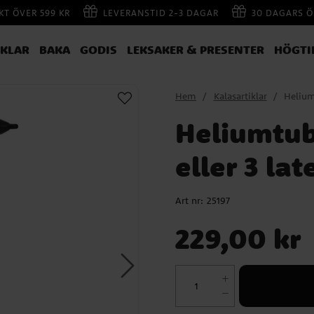
AKT ÖVER 599 KR
LEVERANSTID 2-3 DAGAR
30 DAGARS Ö
IKLAR
BAKA
GODIS
LEKSAKER & PRESENTER
HÖGTI
Hem
Kalasartiklar
Heliumt
Heliumtub 
eller 3 la
Art nr:
25197
Pris
:
229,00 kr
229,00 kr