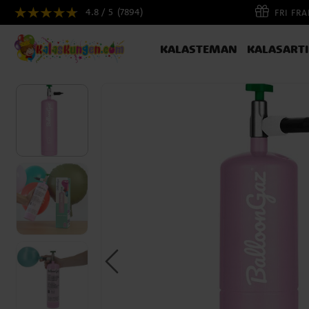
4.8 / 5
(7894)
FRI FR
KALASTEMAN
KALASART