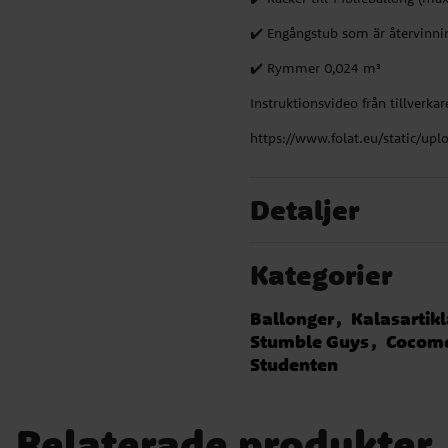
✔️ Engångstub som är återvinni
m
✔️ Rymmer 0,024 m³
Instruktionsvideo från tillverkar
https://www.folat.eu/static/u
Detaljer
Kategorier
 30
Ballonger
Kalasartikl
m) -
Stumble Guys
Cocom
Studenten
ub
) -
Relaterade produkter
 Så