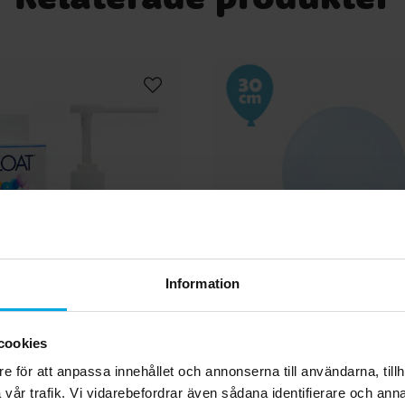
arta
 så
ls
nan
gt
ats
ller
oga
r du
Information
tra Hi-Float Kit
Premium Latexballo
det
cookies
Pastellblå 30 c
e för att anpassa innehållet och annonserna till användarna, tillh
129,00 kr
39,00 kr
Pris
:
129,00 kr
Pris
:
39,00 kr
la
vår trafik. Vi vidarebefordrar även sådana identifierare och anna