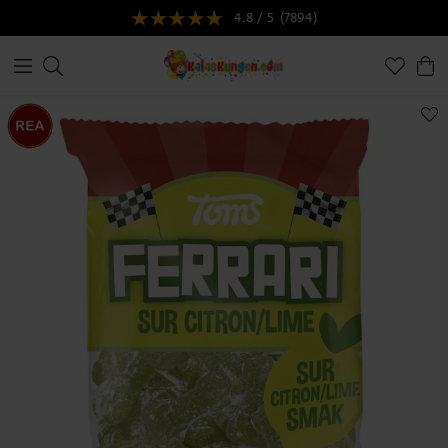
4.8 / 5
(7894)