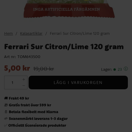
Hem
Kalasartiklar
Ferrari Sur Citron/Lime 120 gram
Ferrari Sur Citron/Lime 120 gram
Art nr:
TOM643500
Nuvarande pris
:
5,00 kr
Tidigare pris
:
19,00 kr
5,00 kr
19,00 kr
Lager
:
23
LÄGG I VARUKORGEN
Frakt 49 kr
🚚
Gratis frakt över 599 kr
🎁
Betala flexibelt med Klarna
📄
Svanenmärkt leverans 1-3 dagar
🌱
Officiellt licensierade produkter
✅