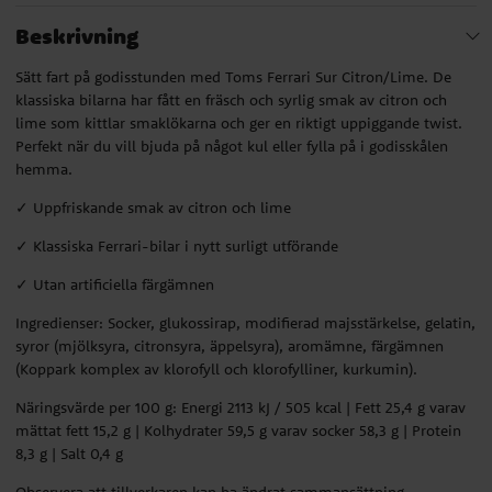
Beskrivning
Sätt fart på godisstunden med Toms Ferrari Sur Citron/Lime. De
klassiska bilarna har fått en fräsch och syrlig smak av citron och
lime som kittlar smaklökarna och ger en riktigt uppiggande twist.
Perfekt när du vill bjuda på något kul eller fylla på i godisskålen
hemma.
✓ Uppfriskande smak av citron och lime
✓ Klassiska Ferrari-bilar i nytt surligt utförande
✓ Utan artificiella färgämnen
Ingredienser: Socker, glukossirap, modifierad majsstärkelse, gelatin,
syror (mjölksyra, citronsyra, äppelsyra), aromämne, färgämnen
(Koppark komplex av klorofyll och klorofylliner, kurkumin).
Näringsvärde per 100 g: Energi 2113 kJ / 505 kcal | Fett 25,4 g varav
mättat fett 15,2 g | Kolhydrater 59,5 g varav socker 58,3 g | Protein
8,3 g | Salt 0,4 g
Observera att tillverkaren kan ha ändrat sammansättning,