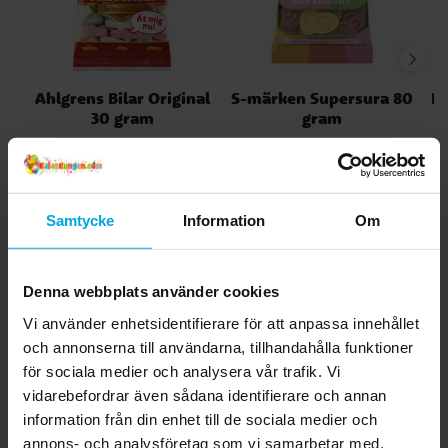
Ahlgrens Bilar Original
S-märken Supersura 80
Fi
30 gram
gram
12,00 kr
19,00 kr
Pris
:
12,00 kr
Pris
:
19,00 kr
KÖP
KÖP
Samtycke
Information
Om
Andra köpte även
Denna webbplats använder cookies
Vi använder enhetsidentifierare för att anpassa innehållet
och annonserna till användarna, tillhandahålla funktioner
för sociala medier och analysera vår trafik. Vi
vidarebefordrar även sådana identifierare och annan
information från din enhet till de sociala medier och
annons- och analysföretag som vi samarbetar med.