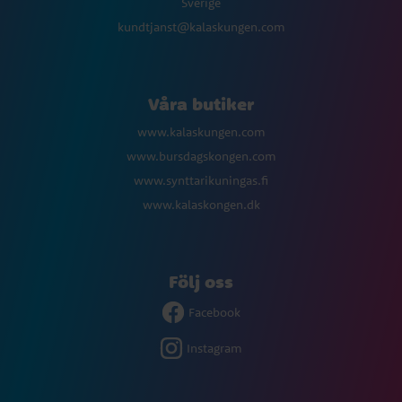
Sverige
kundtjanst@kalaskungen.com
Våra butiker
www.kalaskungen.com
www.bursdagskongen.com
www.synttarikuningas.fi
www.kalaskongen.dk
Följ oss
Facebook
Instagram