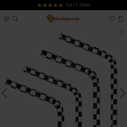
4.8 / 5
(7896)