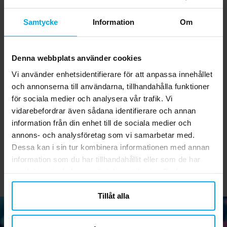
Samtycke
Information
Om
Denna webbplats använder cookies
Vi använder enhetsidentifierare för att anpassa innehållet
och annonserna till användarna, tillhandahålla funktioner
Serpentiner - Gul
Ariel - Servetter 20-
D
för sociala medier och analysera vår trafik. Vi
pack
vidarebefordrar även sådana identifierare och annan
19,00 kr
35,00 kr
Pris
:
19,00 kr
Pris
:
35,00 kr
information från din enhet till de sociala medier och
annons- och analysföretag som vi samarbetar med.
KÖP
KÖP
Dessa kan i sin tur kombinera informationen med annan
information som du har tillhandahållit eller som de har
samlat in när du har använt deras tjänster. Du kan
närsomhelst ändra ditt samtycke.
Tillåt alla