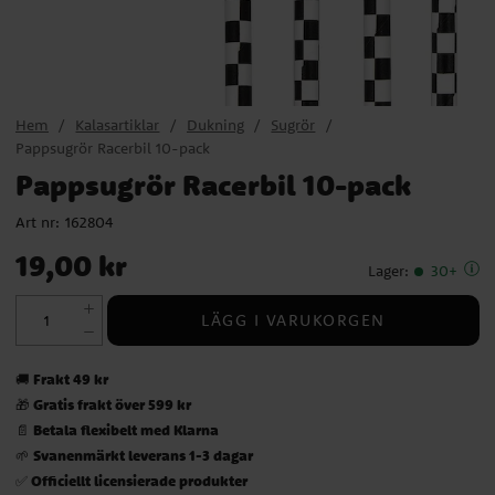
Hem
Kalasartiklar
Dukning
Sugrör
Pappsugrör Racerbil 10-pack
Pappsugrör Racerbil 10-pack
Art nr:
162804
Pris
:
19,00 kr
19,00 kr
Lager
:
30+
LÄGG I VARUKORGEN
Frakt 49 kr
🚚
Gratis frakt över 599 kr
🎁
Betala flexibelt med Klarna
📄
Svanenmärkt leverans 1-3 dagar
🌱
Officiellt licensierade produkter
✅