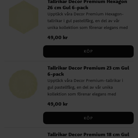
Tallrikar Decor Premium Hexagon
Deras högkvalitativa och stabila design gör
26 cm Gul 6-pack
dem till ett idealiskt val för en stilsäker
Upptäck våra Decor Premium Hexagon-
och miljömedveten dukning.
tallrikar i gul pastellfärg, en del av vår
unika kollektion som förenar elegans med
miljövänlighet. Dessa 26 cm stora tallrikar
Pris
49,00 kr
:
49,00 kr
kommer i ett 6-pack och är perfekta för
varje kalas och festlighet. De är innovativt
KÖP
tillverkade av 77 % sockerrör, 9 % bambu,
samt vatten och AKD, utan spår av plast.
Tallrikar Decor Premium 23 cm Gul
Deras högkvalitativa och stabila design gör
6-pack
dem till ett idealiskt val för en stilsäker
Upptäck våra Decor Premium-tallrikar i
och miljömedveten dukning.
gul pastellfärg, en del av vår unika
kollektion som förenar elegans med
miljövänlighet. Dessa 23 cm stora tallrikar
Pris
49,00 kr
:
49,00 kr
kommer i ett 6-pack och är perfekta för
varje kalas och festlighet. De är innovativt
KÖP
tillverkade av 77 % sockerrör, 9 % bambu,
samt vatten och AKD, utan spår av plast.
Tallrikar Decor Premium 18 cm Gul
Deras högkvalitativa och stabila design gör