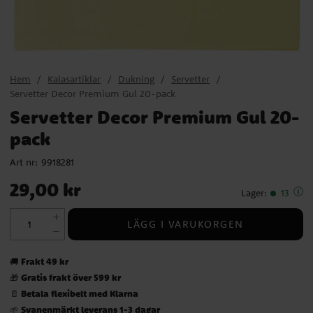
Hem
Kalasartiklar
Dukning
Servetter
Servetter Decor Premium Gul 20-pack
Servetter Decor Premium Gul 20-
pack
Art nr:
9918281
Pris
:
29,00 kr
29,00 kr
Lager
:
13
LÄGG I VARUKORGEN
Frakt 49 kr
🚚
Gratis frakt över 599 kr
🎁
Betala flexibelt med Klarna
📄
Svanenmärkt leverans 1-3 dagar
🌱