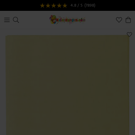
4.8 / 5
(7898)