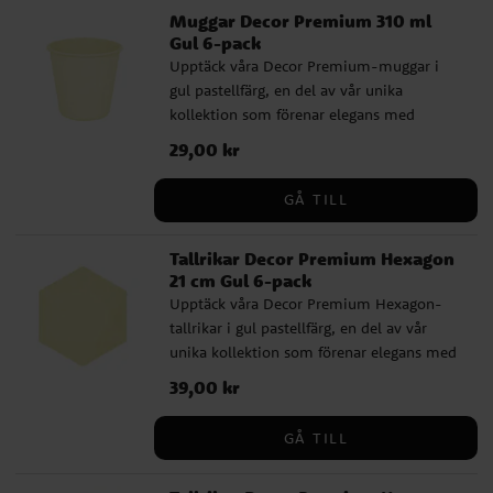
Muggar Decor Premium 310 ml
Gul 6-pack
Upptäck våra Decor Premium-muggar i
gul pastellfärg, en del av vår unika
kollektion som förenar elegans med
miljövänlighet. Dessa 8 cm höga muggar
Pris
29,00 kr
:
29,00 kr
kommer i ett 6-pack och är perfekta för
varje kalas och festlighet. De är innovativt
GÅ TILL
tillverkade av 77 % sockerrör, 9 % bambu,
samt vatten och AKD, utan spår av plast.
Tallrikar Decor Premium Hexagon
Rymmer 310 ml. Deras högkvalitativa och
21 cm Gul 6-pack
stabila design gör dem till ett idealiskt val
Upptäck våra Decor Premium Hexagon-
för en stilsäker och miljömedveten
tallrikar i gul pastellfärg, en del av vår
dukning.
unika kollektion som förenar elegans med
miljövänlighet. Dessa 21 cm stora tallrikar
Pris
39,00 kr
:
39,00 kr
kommer i ett 6-pack och är perfekta för
varje kalas och festlighet. De är innovativt
GÅ TILL
tillverkade av 77 % sockerrör, 9 % bambu,
samt vatten och AKD, utan spår av plast.