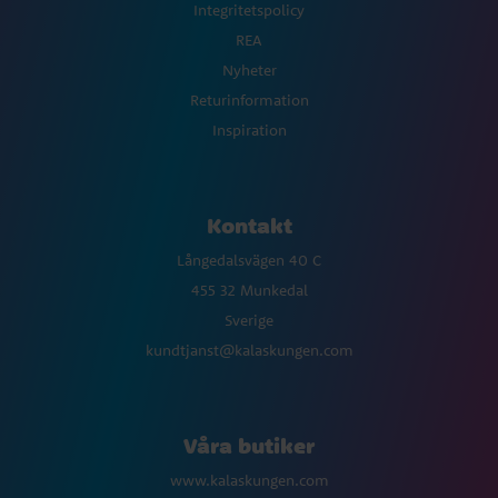
Integritetspolicy
REA
Nyheter
Returinformation
Inspiration
Kontakt
Långedalsvägen 40 C
455 32 Munkedal
Sverige
kundtjanst@kalaskungen.com
Våra butiker
www.kalaskungen.com