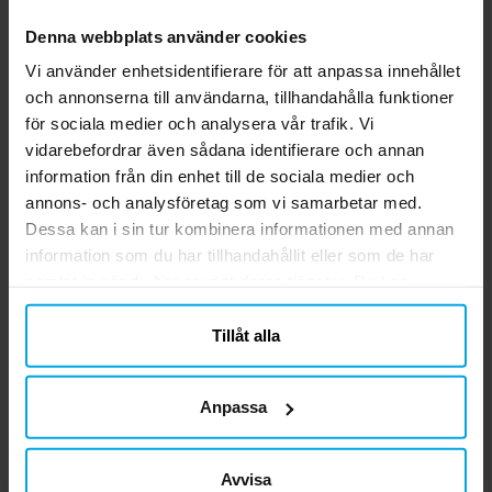
Upptäck våra Decor Premium-skålar i gul
och miljömedveten dukning.
Denna webbplats använder cookies
pastellfärg, en del av vår unika kollektion
som förenar elegans med miljövänlighet.
Vi använder enhetsidentifierare för att anpassa innehållet
Dessa 15 cm stora skålar kommer i ett 6-
Pris
29,00 kr
:
29,00 kr
och annonserna till användarna, tillhandahålla funktioner
pack och är perfekta för varje kalas och
för sociala medier och analysera vår trafik. Vi
festlighet. De är innovativt tillverkade av
KÖP
vidarebefordrar även sådana identifierare och annan
77 % sockerrör, 9 % bambu, samt vatten
information från din enhet till de sociala medier och
och AKD, utan spår av plast. Deras
annons- och analysföretag som vi samarbetar med.
högkvalitativa och stabila design gör dem
Relaterade produkter
Dessa kan i sin tur kombinera informationen med annan
till ett idealiskt val för en stilsäker och
information som du har tillhandahållit eller som de har
miljömedveten dukning.
samlat in när du har använt deras tjänster. Du kan
närsomhelst ändra ditt samtycke.
Tillåt alla
Anpassa
Avvisa