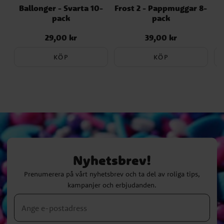
Ballonger - Svarta 10-
Frost 2 - Pappmuggar 8-
pack
pack
29,00 kr
39,00 kr
Pris
:
29,00 kr
Pris
:
39,00 kr
KÖP
KÖP
Nyhetsbrev!
Prenumerera på vårt nyhetsbrev och ta del av roliga tips,
kampanjer och erbjudanden.