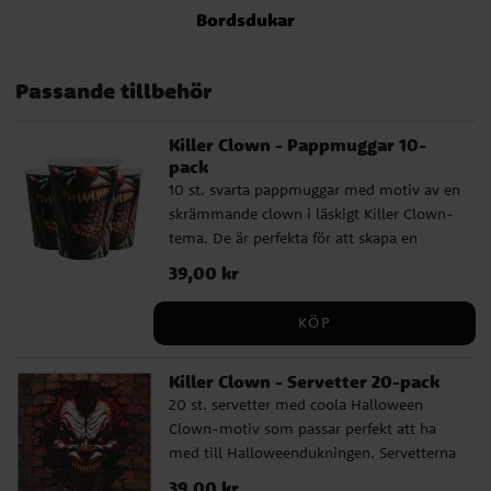
Bordsdukar
Passande tillbehör
Killer Clown - Pappmuggar 10-
pack
10 st. svarta pappmuggar med motiv av en
skrämmande clown i läskigt Killer Clown-
tema. De är perfekta för att skapa en
skrämmande dukning till Halloween.
Pris
39,00 kr
:
39,00 kr
Muggarna är ca 10 cm höga och rymmer
270 ml.
KÖP
Killer Clown - Servetter 20-pack
20 st. servetter med coola Halloween
Clown-motiv som passar perfekt att ha
med till Halloweendukningen. Servetterna
har 3 lager och är ca 33 x 33 cm stora
Pris
39,00 kr
:
39,00 kr