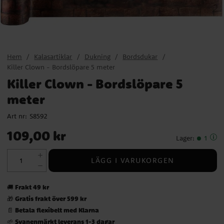
Hem
Kalasartiklar
Dukning
Bordsdukar
Killer Clown - Bordslöpare 5 meter
Killer Clown - Bordslöpare 5
meter
Art nr:
S8592
Pris
:
109,00 kr
109,00 kr
Lager
:
1
LÄGG I VARUKORGEN
Frakt 49 kr
🚚
Gratis frakt över 599 kr
🎁
Betala flexibelt med Klarna
📄
Svanenmärkt leverans 1-3 dagar
🌱