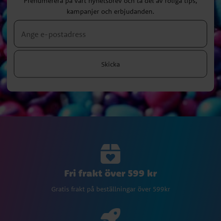
Prenumerera på vårt nyhetsbrev och ta del av roliga tips,
kampanjer och erbjudanden.
Skicka
Fri frakt över 599 kr
Gratis frakt på beställningar över 599kr