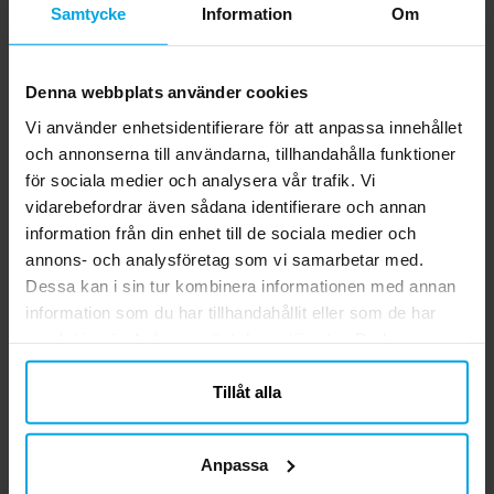
Samtycke
Information
Om
Denna webbplats använder cookies
Vi använder enhetsidentifierare för att anpassa innehållet
Haunted Halloween -
Bordslöpare 30 cm -
C
och annonserna till användarna, tillhandahålla funktioner
Bordslöpare 5 meter
Lilaglittrig 5 meter
för sociala medier och analysera vår trafik. Vi
vidarebefordrar även sådana identifierare och annan
109,00 kr
129,00 kr
Pris
:
109,00 kr
Pris
:
129,00 kr
information från din enhet till de sociala medier och
KÖP
KÖP
annons- och analysföretag som vi samarbetar med.
Dessa kan i sin tur kombinera informationen med annan
information som du har tillhandahållit eller som de har
Andra köpte även
samlat in när du har använt deras tjänster. Du kan
närsomhelst ändra ditt samtycke.
Tillåt alla
Anpassa