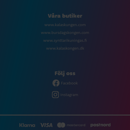
Våra butiker
www.kalaskungen.com
www.bursdagskongen.com
www.synttarikuningas.fi
www.kalaskongen.dk
Följ oss
Facebook
Instagram