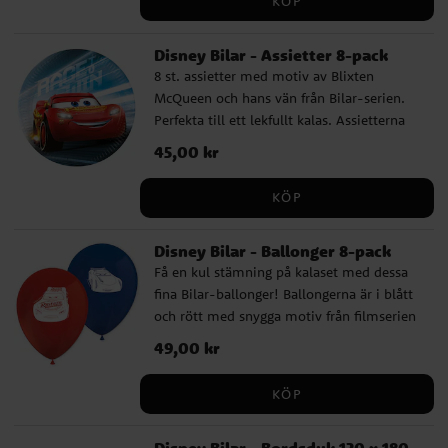
KÖP
Disney Bilar - Assietter 8-pack
8 st. assietter med motiv av Blixten
McQueen och hans vän från Bilar-serien.
Perfekta till ett lekfullt kalas. Assietterna
är tillverkade av FSC-certifierat,
Pris
45,00 kr
:
45,00 kr
miljövänligt papper och har en diameter
på ca 20 cm.
KÖP
Disney Bilar - Ballonger 8-pack
Få en kul stämning på kalaset med dessa
fina Bilar-ballonger! Ballongerna är i blått
och rött med snygga motiv från filmserien
Bilar, en perfekt dekoration som gör
Pris
49,00 kr
:
49,00 kr
barnkalaset extra festligt. Ballongerna blir
ca 30 cm i diameter uppblåsta och kan
KÖP
fyllas med både luft och helium. För
enklare uppblåsning rekommenderar vi att
Disney Bilar - Bordsduk 120 x 180