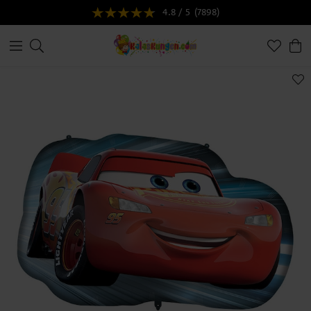
4.8 / 5
(7898)