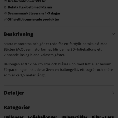
Gratis frakt över 599 kr
🎁
Betala flexibelt med Klarna
📄
Svanenmärkt leverans 1-3 dagar
🌱
Officiellt licensierade produkter
✅
Beskrivning
Starta motorerna och gör er redo för ett fartfyllt barnkalas! Med
Blixten McQueen i storformat blir denna 3D-folieballong ett
vinnande inslag bland kalasets gäster.
Ballongen är 97 x 64 cm stor och blåses upp med luft eller helium.
Förpackningen inkluderar även en ballongvikt, ett sugrör och snöre
som är ca 1,5 meter långt.
Detaljer
Kategorier
Ballonger
Folieballonger
Kalasartiklar
Bilar - Cars