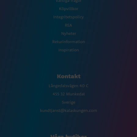
Vanliga frågor
Köpvillkor
Integritetspolicy
REA
Nyheter
Returinformation
Inspiration
Kontakt
Långedalsvägen 40 C
455 32 Munkedal
Sverige
kundtjanst@kalaskungen.com
Våra butiker