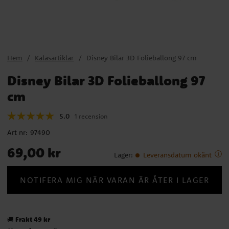
Hem
Kalasartiklar
Disney Bilar 3D Folieballong 97 cm
Disney Bilar 3D Folieballong 97
cm
5.0
1 recension
Art nr:
97490
Pris
:
69,00 kr
69,00 kr
Lager
:
Leveransdatum okänt
NOTIFERA MIG NÄR VARAN ÄR ÅTER I LAGER
Frakt 49 kr
🚚