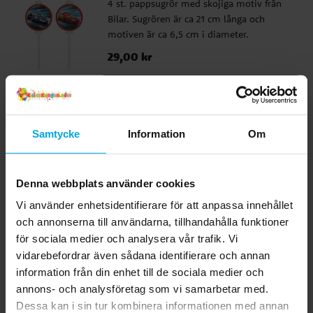
4 st. pappsugrör med skojiga motiv från
Bilar. Sugrören är ca 21 cm långa och
motiven är ca 6,5 cm i diameter.
Pris
29,00 kr
:
29,00 kr
KÖP
Disney Bilar - Kalashattar 6-pack
Samtycke
Information
Om
6 st. kalashattar med häftiga motiv från
Disney Bilar. Skoj att ha till kalas med
Bilar-tema. Hattarna är ca 19 cm höga och
Denna webbplats använder cookies
hålls plats med ett resårband.
Pris
39,00 kr
:
39,00 kr
Vi använder enhetsidentifierare för att anpassa innehållet
och annonserna till användarna, tillhandahålla funktioner
KÖP
för sociala medier och analysera vår trafik. Vi
vidarebefordrar även sådana identifierare och annan
information från din enhet till de sociala medier och
Relaterade produkter
annons- och analysföretag som vi samarbetar med.
Dessa kan i sin tur kombinera informationen med annan