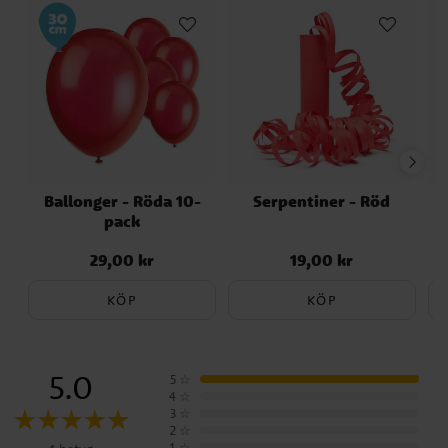
Ballonger - Röda 10-
Serpentiner - Röd
S
pack
29,00 kr
19,00 kr
Pris
:
29,00 kr
Pris
:
19,00 kr
KÖP
KÖP
5.0
5
☆
4
☆
3
☆
2
☆
1
☆