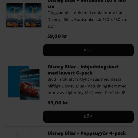
använda en ballongpump. ✔️ Diameter: ca
cm
30 cm uppblåsta ✔️ Kan fyllas med luft
Färgglad plastduk med coola motiv från
eller helium ✔️ 8-pack i blandade färger ✔️
Disneys Bilar. Bordsduken är 120 x 180 cm
Officiellt licensierad Disneyprodukt
stor.
Pris
59,00 kr
:
59,00 kr
KÖP
Disney Bilar - Inbjudningskort
med kuvert 6-pack
Bjud in till ett fartfyllt kalas med dessa
häftiga Disney Bilar-inbjudningskort med
motiv av Lightning McQueen. Perfekta för
barn som älskar racing och vill samla
Pris
49,00 kr
:
49,00 kr
vännerna till en spännande
födelsedagsfest. I förpackningen ingår även
KÖP
sex blå kuvert. ✔️ 6 inbjudningskort ✔️ 6
blå kuvert ✔️ Perfekt till bil- och
Disney Bilar - Pappsugrör 4-pack
racingtema