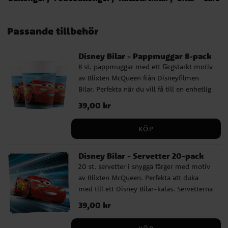
Passande tillbehör
Disney Bilar - Pappmuggar 8-pack
8 st. pappmuggar med ett färgstarkt motiv
av Blixten McQueen från Disneyfilmen
Bilar. Perfekta när du vill få till en enhetlig
och rolig dukning på kalaset med Bilar-
Pris
39,00 kr
:
39,00 kr
tema. Muggarna är tillverkade av
miljövänligt FSC-certifierat papper, är cirka
KÖP
10 cm höga och rymmer ca 200 ml.
Disney Bilar - Servetter 20-pack
20 st. servetter i snygga färger med motiv
av Blixten McQueen. Perfekta att duka
med till ett Disney Bilar-kalas. Servetterna
är tillverkade av miljövänligt FSC-
Pris
39,00 kr
:
39,00 kr
certifierat papper, har två lager och är ca
33 x 33 cm stora utvikta.