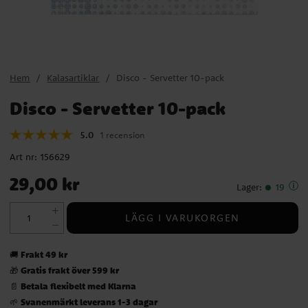
Hem
Kalasartiklar
Disco - Servetter 10-pack
Disco - Servetter 10-pack
5.0
1 recension
Art nr:
156629
Pris
:
29,00 kr
29,00 kr
Lager
:
19
LÄGG I VARUKORGEN
Frakt 49 kr
🚚
Gratis frakt över 599 kr
🎁
Betala flexibelt med Klarna
📄
Svanenmärkt leverans 1-3 dagar
🌱