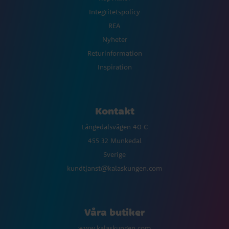
Integritetspolicy
REA
Nyheter
Returinformation
Inspiration
Kontakt
Långedalsvägen 40 C
455 32 Munkedal
Sverige
kundtjanst@kalaskungen.com
Våra butiker
www.kalaskungen.com