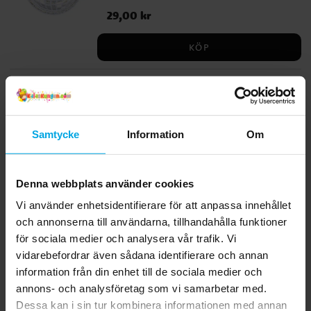
ett självklart val till allt från dansfest och
Pris
29,00 kr
:
29,00 kr
nyår till 70-talskalas. Tallrikarna är 18 cm i
diameter och passar perfekt till tårta,
KÖP
snacks eller födelsedagsfika.
Muffinsställning Disco
Ge festen en glittrande touch med denna
spektakulära muffinsställning i discotema.
Med tre våningar och en glänsande
Samtycke
Information
Om
discokula på toppen blir den en perfekt
Pris
149,00 kr
:
149,00 kr
centerpiece på dessertbordet. Ställningen
är 39 cm hög och 34 cm bred, utformad
KÖP
Denna webbplats använder cookies
för att lyfta fram dina muffins och bakverk
Vi använder enhetsidentifierare för att anpassa innehållet
på ett festligt sätt. Ett måste för alla som
älskar disco och kalas med stil.
och annonserna till användarna, tillhandahålla funktioner
Relaterade produkter
för sociala medier och analysera vår trafik. Vi
vidarebefordrar även sådana identifierare och annan
information från din enhet till de sociala medier och
annons- och analysföretag som vi samarbetar med.
Dessa kan i sin tur kombinera informationen med annan