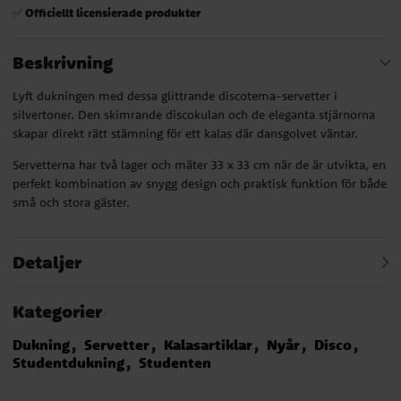
Officiellt licensierade produkter
✅
Beskrivning
Lyft dukningen med dessa glittrande discotema-servetter i
silvertoner. Den skimrande discokulan och de eleganta stjärnorna
skapar direkt rätt stämning för ett kalas där dansgolvet väntar.
Servetterna har två lager och mäter 33 x 33 cm när de är utvikta, en
perfekt kombination av snygg design och praktisk funktion för både
små och stora gäster.
Detaljer
Kategorier
Dukning
Servetter
Kalasartiklar
Nyår
Disco
Studentdukning
Studenten