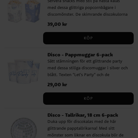
Servera snacks med stil på nästa kalas
med dessa glittriga popcornbägare i
discomönster. De skimrande discokulorna
och stjärnorna skapar en festlig känsla
Pris
39,00 kr
:
39,00 kr
som passar perfekt till dans, skratt och
filmkvällar. Bägarna är tillverkade av papp
KÖP
och mäter 13,5 x 8,5 cm – precis lagom för
popcorn, chips eller godis till varje gäst.
Disco - Pappmuggar 6-pack
Sätt stämningen för ett glittrande party
med dessa stiliga discomuggar i silver och
blått. Texten "Let's Party" och de
glänsande detaljerna gör dem perfekta för
Pris
29,00 kr
:
29,00 kr
dans, skratt och kalas i discotakt.
Muggarna rymmer 220 ml och är lagom
KÖP
stora för både barn och vuxna, vilket gör
dem till ett självklart val till ditt nästa
Disco - Tallrikar, 18 cm 6-pack
festbord.
Duka upp för discokalas med de här
glittrande papptallrikarna! Med sitt
mönster som liknar en discokula blir de