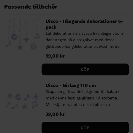
Passande tillbehör
Disco - Hängande dekorationer 6-
pack
Låt dekorationerna sväva lika elegant som
dansstegen på discogolvet med dessa
glittrande hängdekorationer. Med motiv
som stjärnor, noter, skivor och discokulor i
Pris
39,00 kr
:
39,00 kr
glänsande folie skapar de en härlig känsla
av glamour och rörelse i rummet. Varje
KÖP
spiral är 85 cm lång och dekorationerna är
mellan 15 och 18 cm stora.
Disco - Girlang 110 cm
Skapa en glittrande bakgrund till kalaset
med denna festliga girlang i discotema.
Med stjärnor, noter, discokulor och
mikrofoner i holografiskt skimmer blir den
Pris
39,00 kr
:
39,00 kr
ett snyggt tillskott till både vägg, bord
eller fotoområde. Girlangen är 110 cm lång
KÖP
och dekorationerna är cirka 12-14 cm