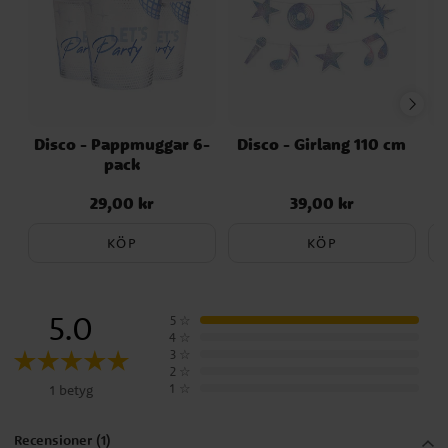
Disco - Pappmuggar 6-
Disco - Girlang 110 cm
pack
29,00 kr
39,00 kr
Pris
:
29,00 kr
Pris
:
39,00 kr
KÖP
KÖP
5.0
5
☆
4
☆
3
☆
2
☆
1
☆
1 betyg
Recensioner (1)