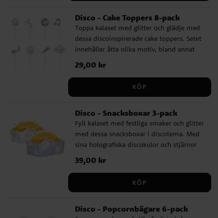
stora, perfekt för att sätta rätt ton från
Disco - Cake Toppers 8-pack
första stund.
Toppa kalaset med glitter och glädje med
dessa discoinspirerade cake toppers. Setet
innehåller åtta olika motiv, bland annat
discokula, mikrofon, noter och texten
Pris
29,00 kr
:
29,00 kr
"Let’s Dance", allt med ett glittrande
holografiskt skimmer. Perfekta för
KÖP
cupcakes, tårta eller andra godsaker som
behöver en extra dos partykänsla.
Disco - Snacksboxar 3-pack
Tillverkade av trä och papp och varierar i
Fyll kalaset med festliga smaker och glitter
höjd mellan 9 och 11 cm.
med dessa snacksboxar i discotema. Med
sina holografiska discokulor och stjärnor
blir de ett stilfullt sätt att servera chips,
Pris
39,00 kr
:
39,00 kr
godis eller andra favoriter. Boxarna är
tillverkade av papp och mäter 15 x 10 x 7,5
KÖP
cm, vilket gör dem både rymliga och lätta
att hålla i handen under kalasets gång.
Disco - Popcornbägare 6-pack