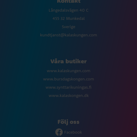
Kontakt
Långedalsvägen 40 C
455 32 Munkedal
Sverige
kundtjanst@kalaskungen.com
Våra butiker
www.kalaskungen.com
www.bursdagskongen.com
www.synttarikuningas.fi
www.kalaskongen.dk
Följ oss
Facebook