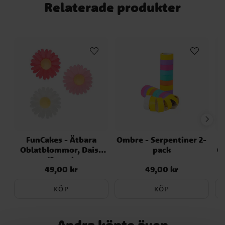
Relaterade produkter
FunCakes - Ätbara
Ombre - Serpentiner 2-
Oblatblommor, Daisy
pack
C
13-pack
49,00 kr
49,00 kr
Pris
:
49,00 kr
Pris
:
49,00 kr
KÖP
KÖP
Andra köpte även