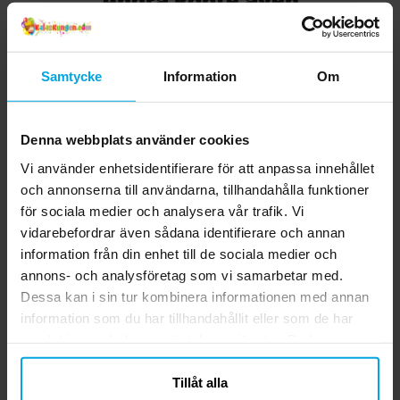
Samtycke
Information
Om
Denna webbplats använder cookies
Vi använder enhetsidentifierare för att anpassa innehållet
och annonserna till användarna, tillhandahålla funktioner
för sociala medier och analysera vår trafik. Vi
vidarebefordrar även sådana identifierare och annan
Diamantkonfetti -
Flaggirlang - Lila 10
D
Ljusblå 100-pack
meter
information från din enhet till de sociala medier och
annons- och analysföretag som vi samarbetar med.
25,00 kr
29,00 kr
Pris
:
25,00 kr
Pris
:
29,00 kr
Dessa kan i sin tur kombinera informationen med annan
information som du har tillhandahållit eller som de har
KÖP
KÖP
samlat in när du har använt deras tjänster. Du kan
närsomhelst ändra ditt samtycke.
Tillåt alla