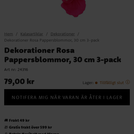
Hem
Kalasartiklar
Dekorationer
Dekorationer Rosa Pappersblommor, 30 cm 3-pack
Dekorationer Rosa
Pappersblommor, 30 cm 3-pack
Art nr:
24316
Pris
:
79,00 kr
79,00 kr
Lager
:
Tillfälligt slut
NOTIFERA MIG NÄR VARAN ÄR ÅTER I LAGER
Frakt 49 kr
🚚
Gratis frakt över 599 kr
🎁
Betala flexibelt med Klarna
📄