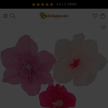
4.8 / 5
(7896)