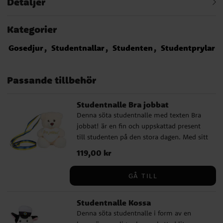
Detaljer
Kategorier
Gosedjur
Studentnallar
Studenten
Studentprylar
Passande tillbehör
Studentnalle Bra jobbat
Denna söta studentnalle med texten Bra
jobbat! är en fin och uppskattad present
till studenten på den stora dagen. Med sitt
blågula band passar den perfekt att hänga
Pris
119,00 kr
:
119,00 kr
runt halsen under utspring, mottagning
och firande, samtidigt som den blir ett
GÅ TILL
gulligt minne att spara. Nallen är ca 15 cm
hög och håller ett hjärta med broderad
Studentnalle Kossa
text, vilket gör den extra passande som
Denna söta studentnalle i form av en
liten studentpresent. Den passar fint som