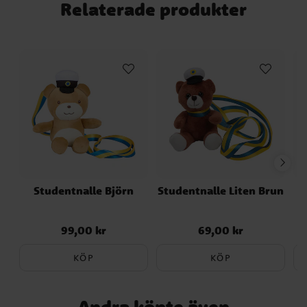
Relaterade produkter
mjukt tyg och blir en rolig och uppskattad
detalj som sprider glädje mitt i det festliga
vimlet.
Studentnalle Björn
Studentnalle Liten Brun
S
99,00 kr
69,00 kr
Pris
:
99,00 kr
Pris
:
69,00 kr
KÖP
KÖP
Andra köpte även