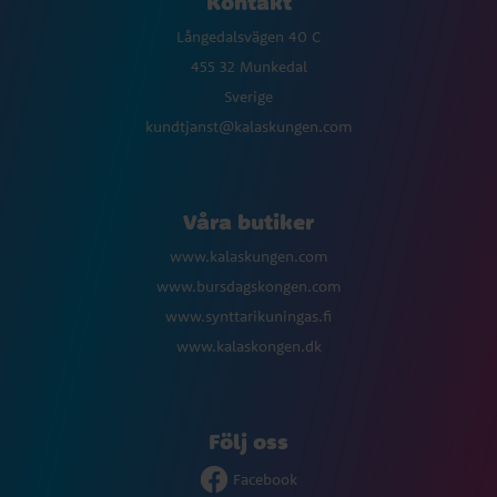
Kontakt
Långedalsvägen 40 C
455 32 Munkedal
Sverige
kundtjanst@kalaskungen.com
Våra butiker
www.kalaskungen.com
www.bursdagskongen.com
www.synttarikuningas.fi
www.kalaskongen.dk
Följ oss
Facebook