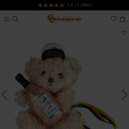
4.8 / 5
(7896)