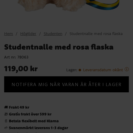
Hem
Högtider
Studenten
Studentnalle med rosa flaska
Studentnalle med rosa flaska
Art nr:
78063
Pris
:
119,00 kr
119,00 kr
Lager
:
Leveransdatum okänt
NOTIFERA MIG NÄR VARAN ÄR ÅTER I LAGER
Frakt 49 kr
🚚
Gratis frakt över 599 kr
🎁
Betala flexibelt med Klarna
📄
Svanenmärkt leverans 1-3 dagar
🌱