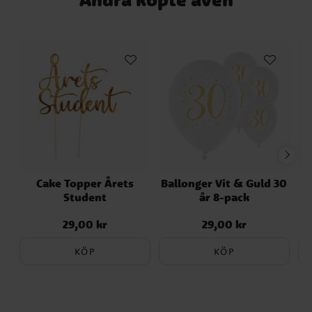
Cake Topper Årets
Ballonger Vit & Guld 30
Student
år 8-pack
29,00 kr
29,00 kr
Pris
:
29,00 kr
Pris
:
29,00 kr
KÖP
KÖP